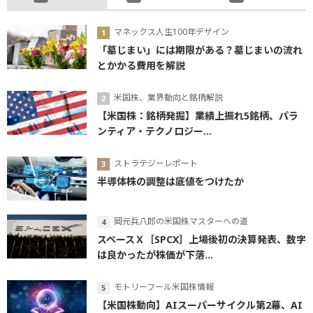
マネックス人生100年デザイン
「墓じまい」には期限がある？墓じまいの流れ
とかかる費用を解説
米国株、業界動向と銘柄解説
【米国株：銘柄発掘】業績上振れ5銘柄、パラ
ンティア・テクノロジー...
ストラテジーレポート
半導体株の調整は底値をつけたか
岡元兵八郎の米国株マスターへの道
スペースＸ［SPCX］上場後初の決算発表、数字
は良かったが株価が下落...
モトリーフール米国株情報
【米国株動向】AIスーパーサイクル第2幕、AI