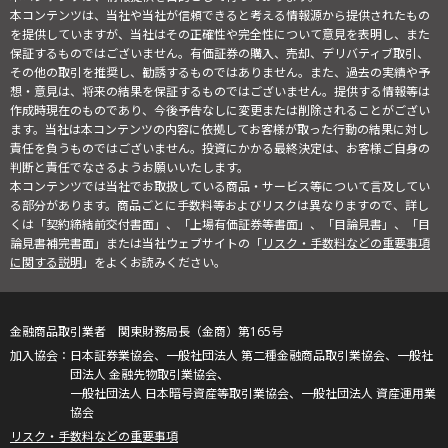
本コンテンツは、当社や当社が信頼できると考える情報源から提供されたもの
を提供していますが、当社はその正確性や完全性について意見を表明し、また
保証するものではございません。有価証券の購入、売却、デリバティブ取引、
その他の取引を推奨し、勧誘するものではありません。また、過去の実績や予
想・意見は、将来の結果を保証するものではございません。提供する情報等は
作成時現在のものであり、今後予告なしに変更または削除されることがござい
ます。当社は本コンテンツの内容に依拠してお客様が取った行動の結果に対し
責任を負うものではございません。投資にかかる最終決定は、お客様ご自身の
判断と責任でなさるようお願いいたします。
本コンテンツでは当社でお取扱している商品・サービス等について言及してい
る部分があります。商品ごとに手数料等およびリスクは異なりますので、詳し
くは「契約締結前交付書面」、「上場有価証券等書面」、「目論見書」、「目
論見書補完書面」または当社ウェブサイトの「
リスク・手数料などの重要事項
に関する説明
」をよくお読みください。
金融商品取引業者 関東財務局長（金商）第165号
日本証券業協会、一般社団法人 第二種金融商品取引業協会、一般社
団法人 金融先物取引業協会、
一般社団法人 日本暗号資産等取引業協会、一般社団法人 資産運用業
協会
リスク・手数料などの重要事項