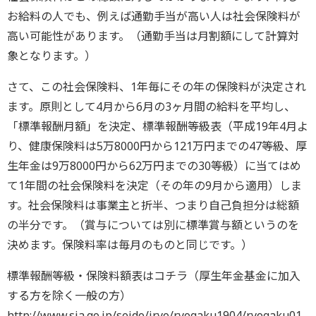
お給料の人でも、例えば通勤手当が高い人は社会保険料が
高い可能性があります。（通勤手当は月割額にして計算対
象となります。）
さて、この社会保険料、1年毎にその年の保険料が決定され
ます。原則として4月から6月の3ヶ月間の給料を平均し、
「標準報酬月額」を決定、標準報酬等級表（平成19年4月よ
り、健康保険料は5万8000円から121万円までの47等級、厚
生年金は9万8000円から62万円までの30等級）に当てはめ
て1年間の社会保険料を決定（その年の9月から適用）しま
す。社会保険料は事業主と折半、つまり自己負担分は総額
の半分です。（賞与については別に標準賞与額というのを
決めます。保険料率は毎月のものと同じです。）
標準報酬等級・保険料額表はコチラ（厚生年金基金に加入
する方を除く一般の方）
http://www.sia.go.jp/seido/iryo/ryogaku1904/ryogaku01.