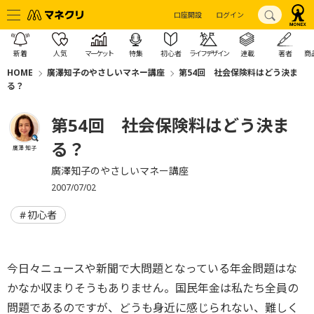
口座開設
ログイン
新着
人気
マーケット
特集
初心者
ライフデザイン
連載
著者
商
HOME
廣澤知子のやさしいマネー講座
第54回 社会保険料はどう決ま
る？
第54回 社会保険料はどう決ま
る？
廣澤 知子
廣澤知子のやさしいマネー講座
2007/07/02
初心者
今日々ニュースや新聞で大問題となっている年金問題はな
かなか収まりそうもありません。国民年金は私たち全員の
問題であるのですが、どうも身近に感じられない、難しく