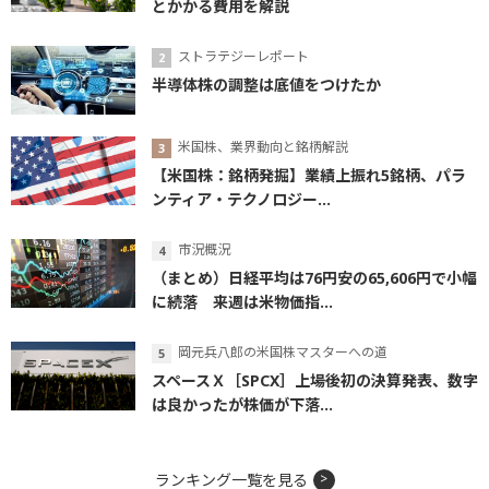
とかかる費用を解説
ストラテジーレポート
半導体株の調整は底値をつけたか
米国株、業界動向と銘柄解説
【米国株：銘柄発掘】業績上振れ5銘柄、パラ
ンティア・テクノロジー...
市況概況
（まとめ）日経平均は76円安の65,606円で小幅
に続落 来週は米物価指...
岡元兵八郎の米国株マスターへの道
スペースＸ［SPCX］上場後初の決算発表、数字
は良かったが株価が下落...
ランキング一覧を見る