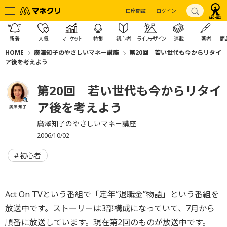
口座開設
ログイン
新着
人気
マーケット
特集
初心者
ライフデザイン
連載
著者
商
HOME
廣澤知子のやさしいマネー講座
第20回 若い世代も今からリタイ
ア後を考えよう
第20回 若い世代も今からリタイ
ア後を考えよう
廣澤 知子
廣澤知子のやさしいマネー講座
2006/10/02
初心者
Act On TVという番組で「定年“退職金”物語」という番組を
放送中です。ストーリーは3部構成になっていて、7月から
順番に放送しています。現在第2回のものが放送中です。