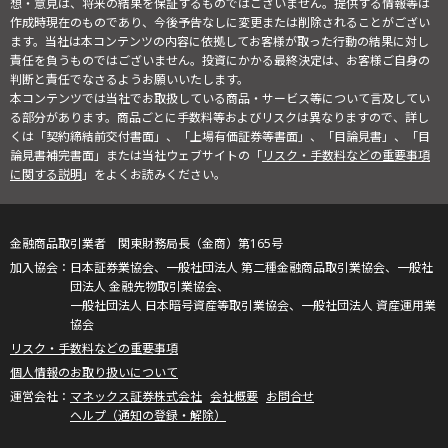
想・意見は、将来の結果を保証するものではございません。提供する情報等は
作成時現在のものであり、今後予告なしに変更または削除されることがござい
ます。当社は本コンテンツの内容に依拠してお客様が取った行動の結果に対し
責任を負うものではございません。投資にかかる最終決定は、お客様ご自身の
判断と責任でなさるようお願いいたします。
本コンテンツでは当社でお取扱している商品・サービス等について言及してい
る部分があります。商品ごとに手数料等およびリスクは異なりますので、詳し
くは「契約締結前交付書面」、「上場有価証券等書面」、「目論見書」、「目
論見書補完書面」または当社ウェブサイトの「
リスク・手数料などの重要事項
に関する説明
」をよくお読みください。
金融商品取引業者 関東財務局長（金商）第165号
日本証券業協会、一般社団法人 第二種金融商品取引業協会、一般社
団法人 金融先物取引業協会、
一般社団法人 日本暗号資産等取引業協会、一般社団法人 資産運用業
協会
リスク・手数料などの重要事項
個人情報のお取り扱いについて
マネックス証券株式会社
会社概要
お問合せ
ヘルプ（通知の登録・解除）