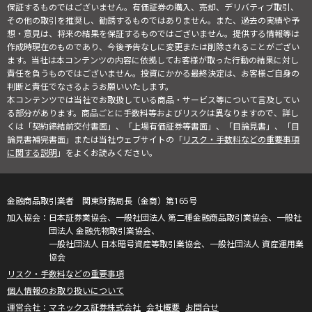
保証するものではございません。有価証券の購入、売却、デリバティブ取引、
その他の取引を推奨し、勧誘するものではありません。また、過去の実績や予
想・意見は、将来の結果を保証するものではございません。提供する情報等は
作成時現在のものであり、今後予告なしに変更または削除されることがござい
ます。当社は本コンテンツの内容に依拠してお客様が取った行動の結果に対し
責任を負うものではございません。投資にかかる最終決定は、お客様ご自身の
判断と責任でなさるようお願いいたします。
本コンテンツでは当社でお取扱している商品・サービス等について言及してい
る部分があります。商品ごとに手数料等およびリスクは異なりますので、詳し
くは「契約締結前交付書面」、「上場有価証券等書面」、「目論見書」、「目
論見書補完書面」または当社ウェブサイトの「
リスク・手数料などの重要事項
に関する説明
」をよくお読みください。
金融商品取引業者 関東財務局長（金商）第165号
日本証券業協会、一般社団法人 第二種金融商品取引業協会、一般社
団法人 金融先物取引業協会、
一般社団法人 日本暗号資産等取引業協会、一般社団法人 資産運用業
協会
リスク・手数料などの重要事項
個人情報のお取り扱いについて
マネックス証券株式会社
会社概要
お問合せ