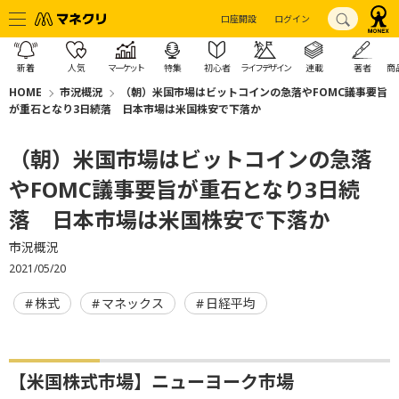
口座開設
ログイン
新着
人気
マーケット
特集
初心者
ライフデザイン
連載
著者
商
HOME
市況概況
（朝）米国市場はビットコインの急落やFOMC議事要旨
が重石となり3日続落 日本市場は米国株安で下落か
（朝）米国市場はビットコインの急落
やFOMC議事要旨が重石となり3日続
落 日本市場は米国株安で下落か
市況概況
2021/05/20
株式
マネックス
日経平均
【米国株式市場】ニューヨーク市場