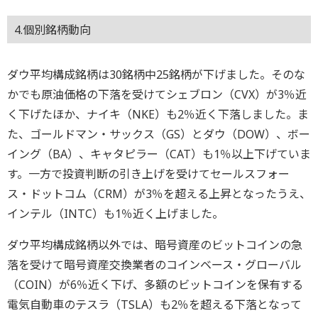
4.個別銘柄動向
ダウ平均構成銘柄は30銘柄中25銘柄が下げました。そのな
かでも原油価格の下落を受けてシェブロン（CVX）が3％近
く下げたほか、ナイキ（NKE）も2％近く下落しました。ま
た、ゴールドマン・サックス（GS）とダウ（DOW）、ボー
イング（BA）、キャタピラー（CAT）も1％以上下げていま
す。一方で投資判断の引き上げを受けてセールスフォー
ス・ドットコム（CRM）が3％を超える上昇となったうえ、
インテル（INTC）も1％近く上げました。
ダウ平均構成銘柄以外では、暗号資産のビットコインの急
落を受けて暗号資産交換業者のコインベース・グローバル
（COIN）が6％近く下げ、多額のビットコインを保有する
電気自動車のテスラ（TSLA）も2％を超える下落となって