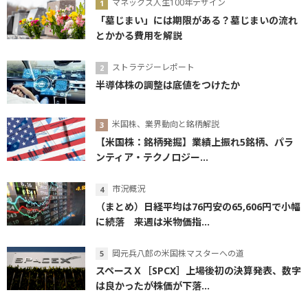
マネックス人生100年デザイン
「墓じまい」には期限がある？墓じまいの流れ
とかかる費用を解説
ストラテジーレポート
半導体株の調整は底値をつけたか
米国株、業界動向と銘柄解説
【米国株：銘柄発掘】業績上振れ5銘柄、パラ
ンティア・テクノロジー...
市況概況
（まとめ）日経平均は76円安の65,606円で小幅
に続落 来週は米物価指...
岡元兵八郎の米国株マスターへの道
スペースＸ［SPCX］上場後初の決算発表、数字
は良かったが株価が下落...