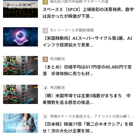
岡元兵八郎の米国株マスターへの道
スペースＸ［SPCX］上場後初の決算発表、数字
は良かったが株価が下落...
モトリーフール米国株情報
【米国株動向】AIスーパーサイクル第2幕、AI
インフラ投資拡大で恩恵...
市況概況
（まとめ）日経平均は617円安の65,683円で反
落 半導体株に売りも好...
市況概況
（朝）米国市場では主要3指数がまちまち 中
東情勢を巡る懸念の後退...
市場のテーマを再訪する。アナリストが読み解くテーマの本質
【日本株】株価77倍「第二のキオクシア」を探
せ！次の大化け企業を探...