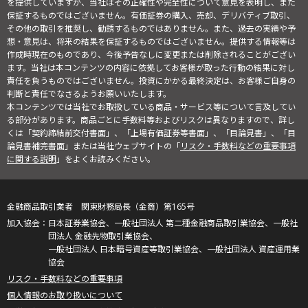
を提供していますが、当社はその正確性や完全性について意見を表明し、また
保証するものではございません。有価証券の購入、売却、デリバティブ取引、
その他の取引を推奨し、勧誘するものではありません。また、過去の実績や予
想・意見は、将来の結果を保証するものではございません。提供する情報等は
作成時現在のものであり、今後予告なしに変更または削除されることがござい
ます。当社は本コンテンツの内容に依拠してお客様が取った行動の結果に対し
責任を負うものではございません。投資にかかる最終決定は、お客様ご自身の
判断と責任でなさるようお願いいたします。
本コンテンツでは当社でお取扱している商品・サービス等について言及してい
る部分があります。商品ごとに手数料等およびリスクは異なりますので、詳し
くは「契約締結前交付書面」、「上場有価証券等書面」、「目論見書」、「目
論見書補完書面」または当社ウェブサイトの「
リスク・手数料などの重要事項
に関する説明
」をよくお読みください。
金融商品取引業者 関東財務局長（金商）第165号
日本証券業協会、一般社団法人 第二種金融商品取引業協会、一般社
団法人 金融先物取引業協会、
一般社団法人 日本暗号資産等取引業協会、一般社団法人 資産運用業
協会
リスク・手数料などの重要事項
個人情報のお取り扱いについて