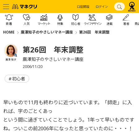
口座開設
ログイン
新着
人気
マーケット
特集
初心者
ライフデザイン
連載
著者
商
HOME
廣澤知子のやさしいマネー講座
第26回 年末調整
第26回 年末調整
廣澤知子のやさしいマネー講座
廣澤 知子
2006/11/20
初心者
早いもので11月も終わりに近づいています。「師走」に入
れば、字のごとくあっ
という間に過ぎていくことでしょう。1年って早いものです
ね。ついこの前2006年になったと思っていたのに・・・！