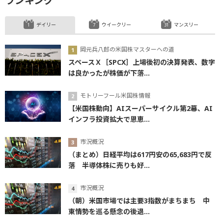
ランキング
デイリー
ウイークリー
マンスリー
岡元兵八郎の米国株マスターへの道
スペースＸ［SPCX］上場後初の決算発表、数字
は良かったが株価が下落...
モトリーフール米国株情報
【米国株動向】AIスーパーサイクル第2幕、AI
インフラ投資拡大で恩恵...
市況概況
（まとめ）日経平均は617円安の65,683円で反
落 半導体株に売りも好...
市況概況
（朝）米国市場では主要3指数がまちまち 中
東情勢を巡る懸念の後退...