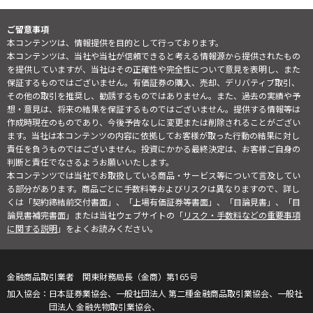
ご留意事項
本コンテンツは、情報提供を目的として行っております。
本コンテンツは、当社や当社が信頼できると考える情報源から提供されたもの
を提供していますが、当社はその正確性や完全性について意見を表明し、また
保証するものではございません。有価証券の購入、売却、デリバティブ取引、
その他の取引を推奨し、勧誘するものではありません。また、過去の実績や予
想・意見は、将来の結果を保証するものではございません。提供する情報等は
作成時現在のものであり、今後予告なしに変更または削除されることがござい
ます。当社は本コンテンツの内容に依拠してお客様が取った行動の結果に対し
責任を負うものではございません。投資にかかる最終決定は、お客様ご自身の
判断と責任でなさるようお願いいたします。
本コンテンツでは当社でお取扱している商品・サービス等について言及してい
る部分があります。商品ごとに手数料等およびリスクは異なりますので、詳し
くは「契約締結前交付書面」、「上場有価証券等書面」、「目論見書」、「目
論見書補完書面」または当社ウェブサイトの「
リスク・手数料などの重要事項
に関する説明
」をよくお読みください。
金融商品取引業者 関東財務局長（金商）第165号
日本証券業協会、一般社団法人 第二種金融商品取引業協会、一般社
団法人 金融先物取引業協会、