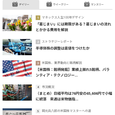
デイリー
ウイークリー
マンスリー
マネックス人生100年デザイン
「墓じまい」には期限がある？墓じまいの流れ
とかかる費用を解説
ストラテジーレポート
半導体株の調整は底値をつけたか
米国株、業界動向と銘柄解説
【米国株：銘柄発掘】業績上振れ5銘柄、パラ
ンティア・テクノロジー...
市況概況
（まとめ）日経平均は76円安の65,606円で小幅
に続落 来週は米物価指...
岡元兵八郎の米国株マスターへの道