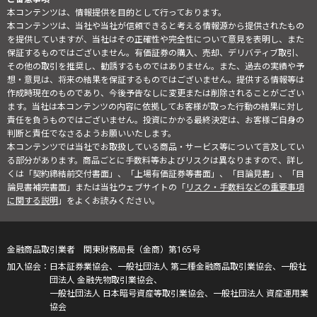
本コンテンツは、情報提供を目的として行っております。
本コンテンツは、当社や当社が信頼できると考える情報源から提供されたもの
を提供していますが、当社はその正確性や完全性について意見を表明し、また
保証するものではございません。有価証券の購入、売却、デリバティブ取引、
その他の取引を推奨し、勧誘するものではありません。また、過去の実績や予
想・意見は、将来の結果を保証するものではございません。提供する情報等は
作成時現在のものであり、今後予告なしに変更または削除されることがござい
ます。当社は本コンテンツの内容に依拠してお客様が取った行動の結果に対し
責任を負うものではございません。投資にかかる最終決定は、お客様ご自身の
判断と責任でなさるようお願いいたします。
本コンテンツでは当社でお取扱している商品・サービス等について言及してい
る部分があります。商品ごとに手数料等およびリスクは異なりますので、詳し
くは「契約締結前交付書面」、「上場有価証券等書面」、「目論見書」、「目
論見書補完書面」または当社ウェブサイトの「
リスク・手数料などの重要事項
に関する説明
」をよくお読みください。
金融商品取引業者 関東財務局長（金商）第165号
日本証券業協会、一般社団法人 第二種金融商品取引業協会、一般社
団法人 金融先物取引業協会、
一般社団法人 日本暗号資産等取引業協会、一般社団法人 資産運用業
協会