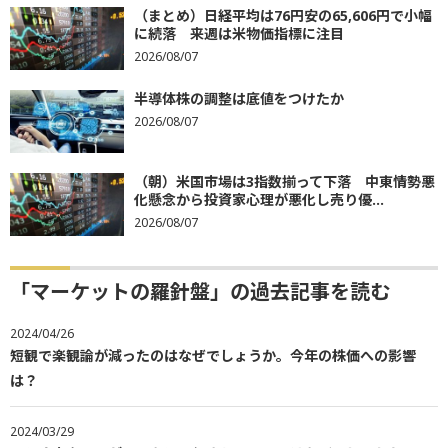
（まとめ）日経平均は76円安の65,606円で小幅
に続落 来週は米物価指標に注目
2026/08/07
半導体株の調整は底値をつけたか
2026/08/07
（朝）米国市場は3指数揃って下落 中東情勢悪
化懸念から投資家心理が悪化し売り優...
2026/08/07
「マーケットの羅針盤」の過去記事を読む
2024/04/26
短観で楽観論が減ったのはなぜでしょうか。今年の株価への影響
は？
2024/03/29