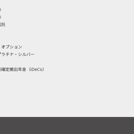
株
株
信託
・オプション
プラチナ・シルバー
確定拠出年金（iDeCo）