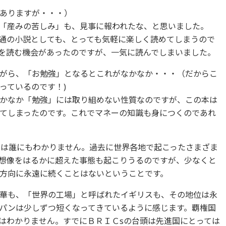
ありますが・・・）
「産みの苦しみ」も、見事に報われたな、と思いました。
通の小説としても、とっても気軽に楽しく読めてしまうので
を読む機会があったのですが、一気に読んでしまいました。
がら、「お勉強」となるとこれがなかなか・・・（だからこ
っているのです！)
かなか「勉強」には取り組めない性質なのですが、この本は
てしまったのです。これでマネーの知識も身につくのであれ
来は誰にもわかりません。過去に世界各地で起こったさまざま
想像をはるかに超えた事態も起こりうるのですが、少なくと
方向に永遠に続くことはないということです。
華も、「世界の工場」と呼ばれたイギリスも、その地位は永
パンは少しずつ短くなってきているように感じます。覇権国
はわかりません。すでにＢＲＩＣsの台頭は先進国にとっては