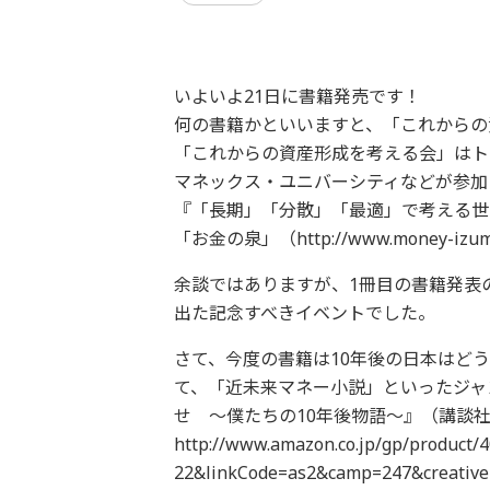
いよいよ21日に書籍発売です！
何の書籍かといいますと、「これからの
「これからの資産形成を考える会」はト
マネックス・ユニバーシティなどが参加し
『「長期」「分散」「最適」で考える世
「お金の泉」（http://www.money-i
余談ではありますが、1冊目の書籍発表
出た記念すべきイベントでした。
さて、今度の書籍は10年後の日本はど
て、「近未来マネー小説」といったジャ
せ 〜僕たちの10年後物語〜』（講談
http://www.amazon.co.jp/gp/product
22&linkCode=as2&camp=247&creative