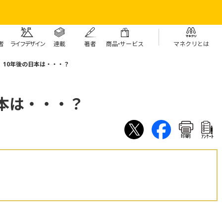
者
ライフデザイン
連載
著者
商
品・
サービス
マネクリとは
 10年後の日本は・・・？
日本は・・・？
印刷
ｱﾝｹｰﾄ