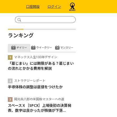
口座開設
ログイン
ランキング
デイリー
ウイークリー
マンスリー
マネックス人生100年デザイン
「墓じまい」には期限がある？墓じまい
の流れとかかる費用を解説
ストラテジーレポート
半導体株の調整は底値をつけたか
岡元兵八郎の米国株マスターへの道
スペースＸ［SPCX］上場後初の決算発
表、数字は良かったが株価が下落...