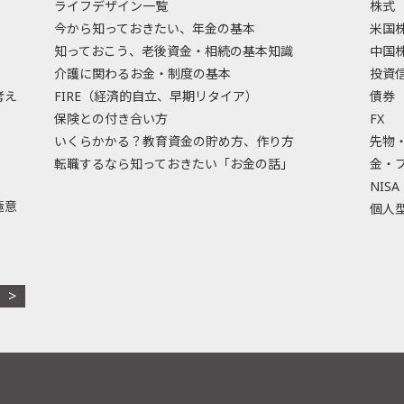
ライフデザイン一覧
株式
今から知っておきたい、年金の基本
米国
知っておこう、老後資金・相続の基本知識
中国
介護に関わるお金・制度の基本
投資
考え
FIRE（経済的自立、早期リタイア）
債券
保険との付き合い方
FX
いくらかかる？教育資金の貯め方、作り方
先物
転職するなら知っておきたい「お金の話」
金・
NISA
極意
個人型