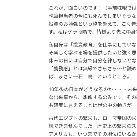
これが、面白いのです！（手前味噌では
執筆担当者の今にも死んでしまいそうな
投資のお勉強という枠を超えて、ごく普
す。私はゲラ段階で、皆様より先に中身
私自身は「投資教育」を仕事にしていな
そ楽しく学べる場を提供したいと強く思
休みの日には自分で自分を律しないとな
「義務感」とは無縁でさらさら〜と読め
ば、まさに一石二鳥！というところ。
10年後の日本がどうなるのか・・・未
な出来事から、想像するのみです。その
も確実に言えることは世の中の動きが一
古代エジプトの繁栄も、ローマ帝国の栄
続できませんでした。歴史上の繁栄のス
アメリカも、いつまでその地位にいるか