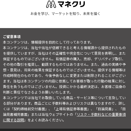
お金を学び、マーケットを知り、未来を描く
ご留意事項
本コンテンツは、情報提供を目的として行っております。
本コンテンツは、当社や当社が信頼できると考える情報源から提供されたもの
を提供していますが、当社はその正確性や完全性について意見を表明し、また
保証するものではございません。有価証券の購入、売却、デリバティブ取引、
その他の取引を推奨し、勧誘するものではありません。また、過去の実績や予
想・意見は、将来の結果を保証するものではございません。提供する情報等は
作成時現在のものであり、今後予告なしに変更または削除されることがござい
ます。当社は本コンテンツの内容に依拠してお客様が取った行動の結果に対し
責任を負うものではございません。投資にかかる最終決定は、お客様ご自身の
判断と責任でなさるようお願いいたします。
本コンテンツでは当社でお取扱している商品・サービス等について言及してい
る部分があります。商品ごとに手数料等およびリスクは異なりますので、詳し
くは「契約締結前交付書面」、「上場有価証券等書面」、「目論見書」、「目
論見書補完書面」または当社ウェブサイトの「
リスク・手数料などの重要事項
に関する説明
」をよくお読みください。