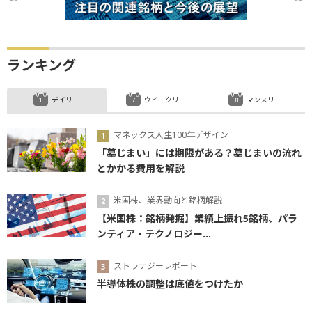
ランキング
デイリー
ウイークリー
マンスリー
マネックス人生100年デザイン
「墓じまい」には期限がある？墓じまいの流れ
とかかる費用を解説
米国株、業界動向と銘柄解説
【米国株：銘柄発掘】業績上振れ5銘柄、パラ
ンティア・テクノロジー...
ストラテジーレポート
半導体株の調整は底値をつけたか