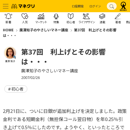
口座開設
ログイン
新着
人気
マーケット
特集
初心者
ライフデザイン
連載
著者
商
HOME
廣澤知子のやさしいマネー講座
第37回 利上げとその影響
は・・・
第37回 利上げとその影響
は・・・
廣澤 知子
廣澤知子のやさしいマネー講座
2007/02/26
初心者
2月21日に、ついに日銀が追加利上げを決定しました。政策
金利である短期金利（無担保コール翌日物）を年0.25％引
き上げて0.5％にしたのです。ようやく、といったところで