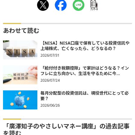
ｱﾝｹｰﾄ
あわせて読む
【NISA】NISA口座で保有している投資信託や
上場株式、亡くなったら、どうなるの？
2026/07/31
「給付付き税額控除」で家計はどうなる？イン
フレに立ち向かい、生活を守るために今...
2026/07/24
毎月分配型の投資信託は、現役世代にとって必
要？
2026/06/26
「廣澤知子のやさしいマネー講座」の過去記事
を読む