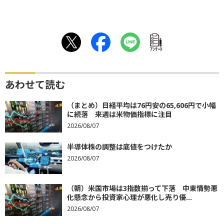
ｱﾝｹｰﾄ
あわせて読む
（まとめ）日経平均は76円安の65,606円で小幅
に続落 来週は米物価指標に注目
2026/08/07
半導体株の調整は底値をつけたか
2026/08/07
（朝）米国市場は3指数揃って下落 中東情勢悪
化懸念から投資家心理が悪化し売り優...
2026/08/07