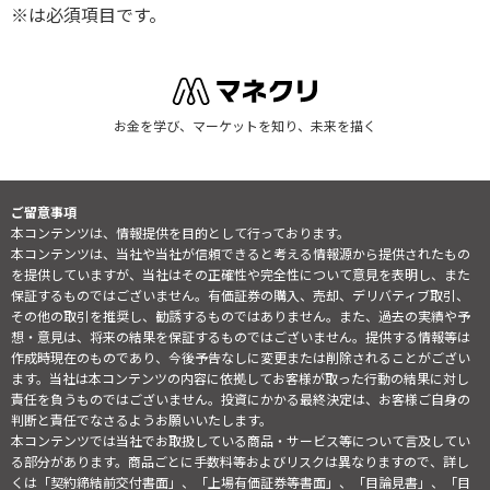
※は必須項目です。
お金を学び、マーケットを知り、未来を描く
ご留意事項
本コンテンツは、情報提供を目的として行っております。
本コンテンツは、当社や当社が信頼できると考える情報源から提供されたもの
を提供していますが、当社はその正確性や完全性について意見を表明し、また
保証するものではございません。有価証券の購入、売却、デリバティブ取引、
その他の取引を推奨し、勧誘するものではありません。また、過去の実績や予
想・意見は、将来の結果を保証するものではございません。提供する情報等は
作成時現在のものであり、今後予告なしに変更または削除されることがござい
ます。当社は本コンテンツの内容に依拠してお客様が取った行動の結果に対し
責任を負うものではございません。投資にかかる最終決定は、お客様ご自身の
判断と責任でなさるようお願いいたします。
本コンテンツでは当社でお取扱している商品・サービス等について言及してい
る部分があります。商品ごとに手数料等およびリスクは異なりますので、詳し
くは「契約締結前交付書面」、「上場有価証券等書面」、「目論見書」、「目