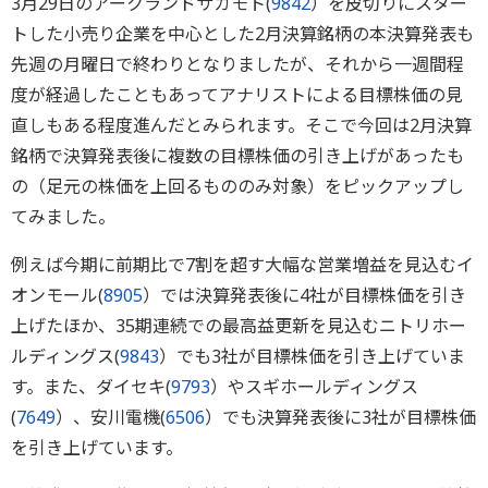
3月29日のアークランドサカモト(
9842
）を皮切りにスター
トした小売り企業を中心とした2月決算銘柄の本決算発表も
先週の月曜日で終わりとなりましたが、それから一週間程
度が経過したこともあってアナリストによる目標株価の見
直しもある程度進んだとみられます。そこで今回は2月決算
銘柄で決算発表後に複数の目標株価の引き上げがあったも
の（足元の株価を上回るもののみ対象）をピックアップし
てみました。
例えば今期に前期比で7割を超す大幅な営業増益を見込むイ
オンモール(
8905
）では決算発表後に4社が目標株価を引き
上げたほか、35期連続での最高益更新を見込むニトリホー
ルディングス(
9843
）でも3社が目標株価を引き上げていま
す。また、ダイセキ(
9793
）やスギホールディングス
(
7649
）、安川電機(
6506
）でも決算発表後に3社が目標株価
を引き上げています。