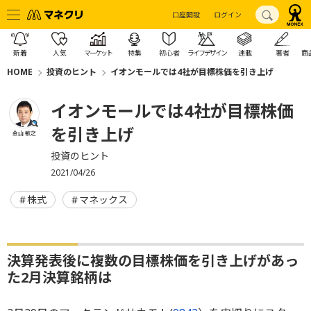
口座開設
ログイン
新着
人気
マーケット
特集
初心者
ライフデザイン
連載
著者
商
HOME
投資のヒント
イオンモールでは4社が目標株価を引き上げ
イオンモールでは4社が目標株価
を引き上げ
金山 敏之
投資のヒント
2021/04/26
株式
マネックス
決算発表後に複数の目標株価を引き上げがあっ
た2月決算銘柄は