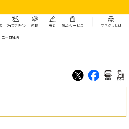
者
ライフデザイン
連載
著者
商
品・
サービス
マネクリとは
 ユーロ経済
印刷
ｱﾝｹｰﾄ