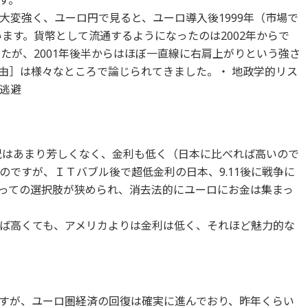
す。
大変強く、ユーロ円で見ると、ユーロ導入後1999年（市場で
います。貨幣として流通するようになったのは2002年からで
したが、2001年後半からはほぼ一直線に右肩上がりという強さ
由］は様々なところで論じられてきました。・ 地政学的リス
逃避
状況はあまり芳しくなく、金利も低く（日本に比べれば高いので
のですが、ＩＴバブル後で超低金利の日本、9.11後に戦争に
っての選択肢が狭められ、消去法的にユーロにお金は集まっ
ば高くても、アメリカよりは金利は低く、それほど魅力的な
すが、ユーロ圏経済の回復は確実に進んでおり、昨年くらい