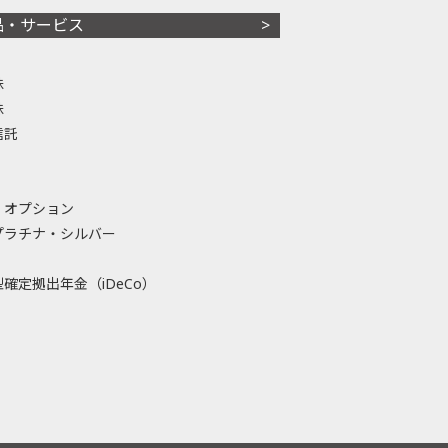
品・サービス
株
株
信託
・オプション
プラチナ・シルバー
確定拠出年金（iDeCo）