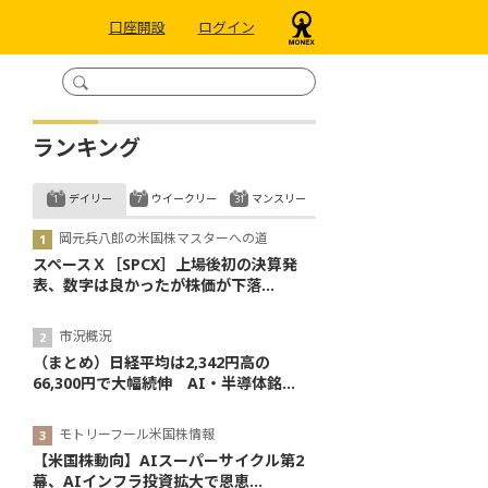
口座開設
ログイン
ランキング
デイリー
ウイークリー
マンスリー
岡元兵八郎の米国株マスターへの道
スペースＸ［SPCX］上場後初の決算発
表、数字は良かったが株価が下落...
市況概況
（まとめ）日経平均は2,342円高の
66,300円で大幅続伸 AI・半導体銘...
モトリーフール米国株情報
【米国株動向】AIスーパーサイクル第2
幕、AIインフラ投資拡大で恩恵...