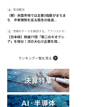
市況概況
（朝）米国市場では主要3指数がまちま
ち 中東情勢を巡る懸念の後退...
市場のテーマを再訪する。アナリストが読み解くテーマの本質
【日本株】株価77倍「第二のキオクシ
ア」を探せ！次の大化け企業を探...
ランキング一覧を見る