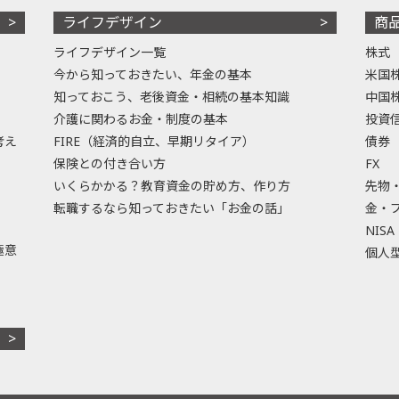
ライフデザイン
商
ライフデザイン一覧
株式
今から知っておきたい、年金の基本
米国
知っておこう、老後資金・相続の基本知識
中国
介護に関わるお金・制度の基本
投資
考え
FIRE（経済的自立、早期リタイア）
債券
保険との付き合い方
FX
いくらかかる？教育資金の貯め方、作り方
先物
転職するなら知っておきたい「お金の話」
金・
NISA
極意
個人型