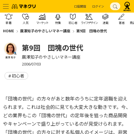
口座開設
ログイン
新着
人気
マーケット
特集
初心者
ライフデザイン
連載
著者
商
HOME
廣澤知子のやさしいマネー講座
第9回 団塊の世代
第9回 団塊の世代
廣澤知子のやさしいマネー講座
廣澤 知子
2006/07/03
初心者
「団塊の世代」の方々があと数年のうちに定年退職を迎え
られます。これは社会的に見ても大変大きな動きです。今、
どの業界もこの「団塊の世代」の定年後を狙った商品開発
やキャンペーンで盛り上がっているのが見受けられます。
「団塊の世代」の方々に対する私個人のイメージは、非常