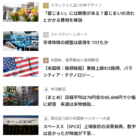
マネックス人生100年デザイン
「墓じまい」には期限がある？墓じまいの流れ
とかかる費用を解説
ストラテジーレポート
半導体株の調整は底値をつけたか
米国株、業界動向と銘柄解説
【米国株：銘柄発掘】業績上振れ5銘柄、パラ
ンティア・テクノロジー...
市況概況
（まとめ）日経平均は76円安の65,606円で小幅
に続落 来週は米物価指...
岡元兵八郎の米国株マスターへの道
スペースＸ［SPCX］上場後初の決算発表、数字
は良かったが株価が下落...