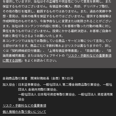
を提供していますが、当社はその正確性や完全性について意見を表明し、また
保証するものではございません。有価証券の購入、売却、デリバティブ取引、
その他の取引を推奨し、勧誘するものではありません。また、過去の実績や予
想・意見は、将来の結果を保証するものではございません。提供する情報等は
作成時現在のものであり、今後予告なしに変更または削除されることがござい
ます。当社は本コンテンツの内容に依拠してお客様が取った行動の結果に対し
責任を負うものではございません。投資にかかる最終決定は、お客様ご自身の
判断と責任でなさるようお願いいたします。
本コンテンツでは当社でお取扱している商品・サービス等について言及してい
る部分があります。商品ごとに手数料等およびリスクは異なりますので、詳し
くは「契約締結前交付書面」、「上場有価証券等書面」、「目論見書」、「目
論見書補完書面」または当社ウェブサイトの「
リスク・手数料などの重要事項
に関する説明
」をよくお読みください。
金融商品取引業者 関東財務局長（金商）第165号
日本証券業協会、一般社団法人 第二種金融商品取引業協会、一般社
団法人 金融先物取引業協会、
一般社団法人 日本暗号資産等取引業協会、一般社団法人 資産運用業
協会
リスク・手数料などの重要事項
個人情報のお取り扱いについて