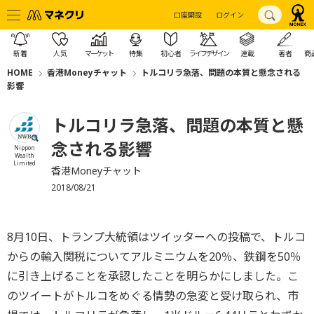
口座開設
ログイン
新着
人気
マーケット
特集
初心者
ライフデザイン
連載
著者
商
HOME
香港Moneyチャット
トルコリラ急落、問題の本質と懸念される
影響
トルコリラ急落、問題の本質と懸
念される影響
Nippon
Wealth
Limited
香港Moneyチャット
2018/08/21
8月10日、トランプ大統領はツイッターへの投稿で、トルコ
からの輸入関税についてアルミニウムを20％、鉄鋼を50％
に引き上げることを承認したことを明らかにしました。こ
のツイートがトルコをめぐる情勢の急変と受け取られ、市