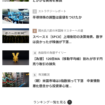
とかかる費用を解説
ストラテジーレポート
半導体株の調整は底値をつけたか
岡元兵八郎の米国株マスターへの道
スペースＸ［SPCX］上場後初の決算発表、数字
は良かったが株価が下落...
吉田恒の為替デイリー
【為替】120日MA（移動平均線）割れが示す円
売り取引の損失
市況概況
（朝）米国市場は3指数揃って下落 中東情勢
悪化懸念から投資家心理...
ランキング一覧を見る