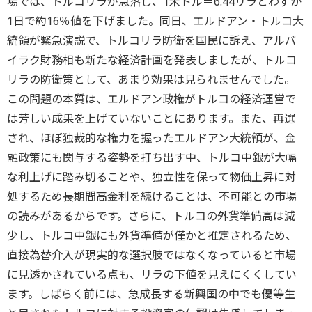
場では、トルコリラが急落し、1米ドル＝6.44リラとわずか
1日で約16％値を下げました。同日、エルドアン・トルコ大
統領が緊急演説で、トルコリラ防衛を国民に訴え、アルバ
イラク財務相も新たな経済計画を発表しましたが、トルコ
リラの防衛策として、あまり効果は見られませんでした。
この問題の本質は、エルドアン政権がトルコの経済運営で
は芳しい成果を上げていないことにあります。また、再選
され、ほぼ独裁的な権力を握ったエルドアン大統領が、金
融政策にも関与する姿勢を打ち出す中、トルコ中銀が大幅
な利上げに踏み切ることや、独立性を保って物価上昇に対
処するため長期間高金利を続けることは、不可能との市場
の読みがあるからです。さらに、トルコの外貨準備高は減
少し、トルコ中銀にも外貨準備が僅かと推定されるため、
直接為替介入が現実的な選択肢ではなくなっていると市場
に見透かされている点も、リラの下値を見えにくくしてい
ます。しばらく前には、急成長する新興国の中でも優等生