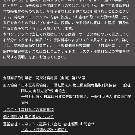
想・意見は、将来の結果を保証するものではございません。提供する情報等は
作成時現在のものであり、今後予告なしに変更または削除されることがござい
ます。当社は本コンテンツの内容に依拠してお客様が取った行動の結果に対し
責任を負うものではございません。投資にかかる最終決定は、お客様ご自身の
判断と責任でなさるようお願いいたします。
本コンテンツでは当社でお取扱している商品・サービス等について言及してい
る部分があります。商品ごとに手数料等およびリスクは異なりますので、詳し
くは「契約締結前交付書面」、「上場有価証券等書面」、「目論見書」、「目
論見書補完書面」または当社ウェブサイトの「
リスク・手数料などの重要事項
に関する説明
」をよくお読みください。
金融商品取引業者 関東財務局長（金商）第165号
日本証券業協会、一般社団法人 第二種金融商品取引業協会、一般社
団法人 金融先物取引業協会、
一般社団法人 日本暗号資産等取引業協会、一般社団法人 資産運用業
協会
リスク・手数料などの重要事項
個人情報のお取り扱いについて
マネックス証券株式会社
会社概要
お問合せ
ヘルプ（通知の登録・解除）