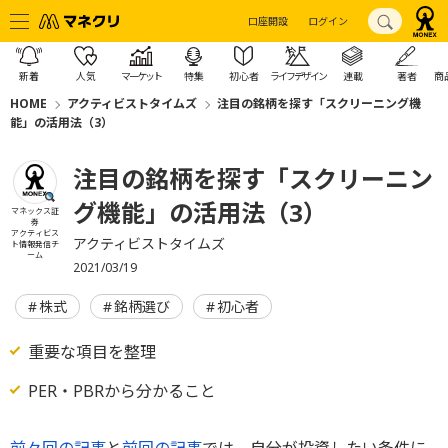
口座開設
ログイン
新着
人気
マーケット
特集
初心者
ライフデザイン
連載
著者
商
HOME
アクティビストタイムズ
注目の銘柄を探す「スクリーニング機
能」の活用法（3）
注目の銘柄を探す「スクリーニン
グ機能」の活用法（3）
マネックス証
券
アクティビス
アクティビストタイムズ
ト情報発信チ
ーム
2021/03/19
株式
銘柄選び
初心者
重要な項目を整理
PER・PBRから分かること
前々回の記事
と
前回の記事
では、自分が投資したい条件に