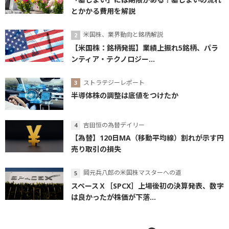
とかかる費用を解説
米国株、業界動向と銘柄解説
【米国株：銘柄発掘】業績上振れ5銘柄、パラ
ンティア・テクノロジー...
ストラテジーレポート
半導体株の調整は底値をつけたか
吉田恒の為替デイリー
【為替】120日MA（移動平均線）割れが示す円
売り取引の損失
岡元兵八郎の米国株マスターへの道
スペースＸ［SPCX］上場後初の決算発表、数字
は良かったが株価が下落...