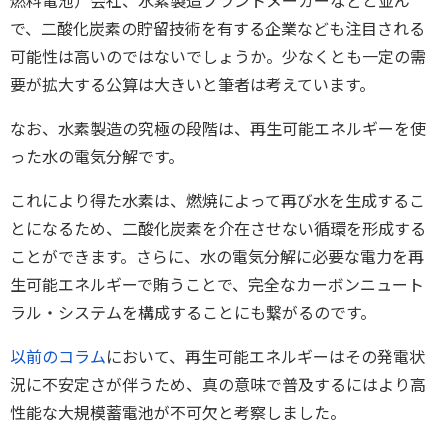
燃料電池）会社、水素製造プラントメーカーなどと並ん
で、二酸化炭素の貯留技術を有する企業なども注目される
可能性は高いのではないでしょうか。少なくとも一定の需
要が拡大する公算は大きいと筆者は考えています。
なお、水素製造の究極の段階は、再生可能エネルギーを使
った水の電気分解です。
これにより得た水素は、燃焼によって再び水を生成するこ
とになるため、二酸化炭素を介在させない循環を形成する
ことができます。さらに、水の電気分解に必要な電力を再
生可能エネルギーで賄うことで、完全なカーボンニュート
ラル・システムを構成することにも繋がるのです。
以前のコラム
において、再生可能エネルギーはその発電状
況に不安定さが伴うため、真の意味で普及するにはより高
性能な大規模蓄電池が不可欠と考察しました。