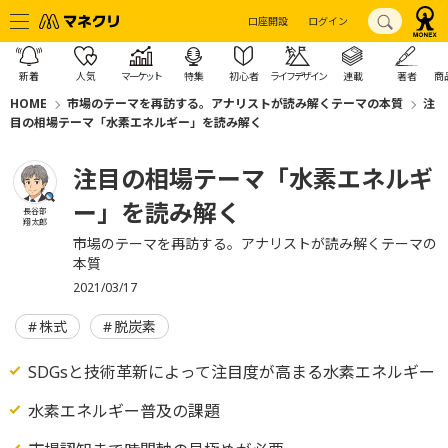
口座開設
ログイン
新着
人気
マーケット
特集
初心者
ライフデザイン
連載
著者
商
HOME
市場のテーマを再訪する。アナリストが読み解くテーマの本質
注
目の相場テーマ「水素エネルギー」を読み解く
注目の相場テーマ「水素エネルギ
ー」を読み解く
長谷部
翔太郎
市場のテーマを再訪する。アナリストが読み解くテーマの
本質
2021/03/17
株式
脱炭素
SDGsと技術革新によって注目度が高まる水素エネルギー
水素エネルギー普及の課題