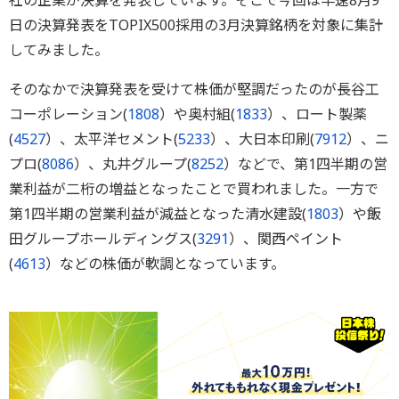
社の企業が決算を発表しています。そこで今回は早速8月9
日の決算発表をTOPIX500採用の3月決算銘柄を対象に集計
してみました。
そのなかで決算発表を受けて株価が堅調だったのが長谷工
コーポレーション(
1808
）や奥村組(
1833
）、ロート製薬
(
4527
）、太平洋セメント(
5233
）、大日本印刷(
7912
）、ニ
プロ(
8086
）、丸井グループ(
8252
）などで、第1四半期の営
業利益が二桁の増益となったことで買われました。一方で
第1四半期の営業利益が減益となった清水建設(
1803
）や飯
田グループホールディングス(
3291
）、関西ペイント
(
4613
）などの株価が軟調となっています。