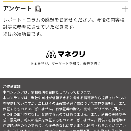
アンケート
レポート・コラムの感想をお寄せください。今後の内容検
討等に参考にさせていただきます。
※は必須項目です。
お金を学び、マーケットを知り、未来を描く
ご留意事項
本コンテンツは、情報提供を目的として行っております。
本コンテンツは、当社や当社が信頼できると考える情報源から提供されたもの
を提供していますが、当社はその正確性や完全性について意見を表明し、また
保証するものではございません。有価証券の購入、売却、デリバティブ取引、
その他の取引を推奨し、勧誘するものではありません。また、過去の実績や予
想・意見は、将来の結果を保証するものではございません。提供する情報等は
作成時現在のものであり、今後予告なしに変更または削除されることがござい