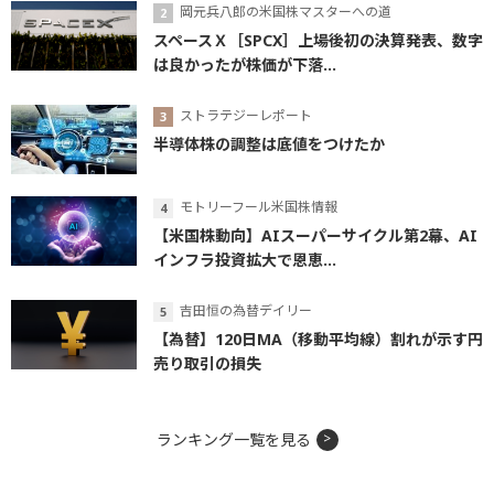
岡元兵八郎の米国株マスターへの道
スペースＸ［SPCX］上場後初の決算発表、数字
は良かったが株価が下落...
ストラテジーレポート
半導体株の調整は底値をつけたか
モトリーフール米国株情報
【米国株動向】AIスーパーサイクル第2幕、AI
インフラ投資拡大で恩恵...
吉田恒の為替デイリー
【為替】120日MA（移動平均線）割れが示す円
売り取引の損失
ランキング一覧を見る