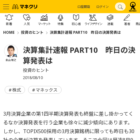
口座開設
ログイン
新着
人気
マーケット
特集
初心者
ライフデザイン
連載
著者
商
HOME
投資のヒント
決算集計速報 PART10 昨日の決算発表は
決算集計速報 PART10 昨日の決
算発表は
金山 敏之
投資のヒント
2018/08/10
株式
マネックス
3月決算企業の第1四半期決算発表も終盤に差し掛かってく
るなか決算発表を行う企業も徐々に減少傾向にあります。
しかし、TOPIX500採用の3月決算銘柄に限っても昨日も30