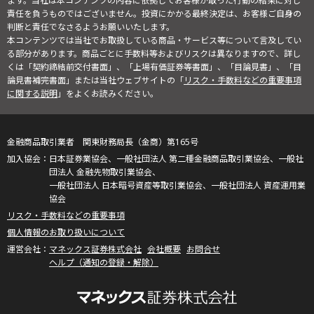
ます。当社は本コンテンツの内容に依拠してお客様が取った行動の結果に対し
責任を負うものではございません。投資にかかる最終決定は、お客様ご自身の
判断と責任でなさるようお願いいたします。
本コンテンツでは当社でお取扱している商品・サービス等について言及してい
る部分があります。商品ごとに手数料等およびリスクは異なりますので、詳し
くは「契約締結前交付書面」、「上場有価証券等書面」、「目論見書」、「目
論見書補完書面」または当社ウェブサイトの「
リスク・手数料などの重要事項
に関する説明
」をよくお読みください。
金融商品取引業者 関東財務局長（金商）第165号
日本証券業協会、一般社団法人 第二種金融商品取引業協会、一般社
団法人 金融先物取引業協会、
一般社団法人 日本暗号資産等取引業協会、一般社団法人 資産運用業
協会
リスク・手数料などの重要事項
個人情報のお取り扱いについて
マネックス証券株式会社
会社概要
お問合せ
ヘルプ（通知の登録・解除）