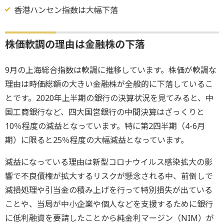
香港ハンセン指数は大幅下落
株価軟調の理由は金融株の下落
9月の上海総合指数は軟調に推移しています。株価が軟調な
理由は時価総額の大きい金融株が全般的に下落しているこ
とです。2020年上半期の銀行の決算状況を見てみると、中
国工商銀行など、四大国営銀行の中間決算はざっくりと
10％程度の減益となっています。特に第2四半期（4-6月
期）に限ると25％程度の大幅減益となっています。
減益になっている理由は新型コロナウイルス感染拡大の影
響で不良債権が拡大するリスクが懸念される中、前倒しで
減損処理や引当金の積み上げを行って特別損失が出ている
ことや、当局が中小企業や個人などを支援するために銀行
に低利融資を要請したことから純金利マージン（NIM）が