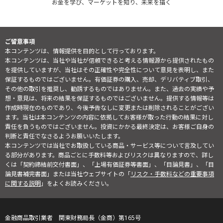
お金を学び、マーケットを知り、未来を描く
ご留意事項
本コンテンツは、情報提供を目的として行っております。
本コンテンツは、当社や当社が信頼できると考える情報源から提供されたもの
を提供していますが、当社はその正確性や完全性について意見を表明し、また
保証するものではございません。有価証券の購入、売却、デリバティブ取引、
その他の取引を推奨し、勧誘するものではありません。また、過去の実績や予
想・意見は、将来の結果を保証するものではございません。提供する情報等は
作成時現在のものであり、今後予告なしに変更または削除されることがござい
ます。当社は本コンテンツの内容に依拠してお客様が取った行動の結果に対し
責任を負うものではございません。投資にかかる最終決定は、お客様ご自身の
判断と責任でなさるようお願いいたします。
本コンテンツでは当社でお取扱している商品・サービス等について言及してい
る部分があります。商品ごとに手数料等およびリスクは異なりますので、詳し
くは「契約締結前交付書面」、「上場有価証券等書面」、「目論見書」、「目
論見書補完書面」または当社ウェブサイトの「
リスク・手数料などの重要事項
に関する説明
」をよくお読みください。
金融商品取引業者 関東財務局長（金商）第165号