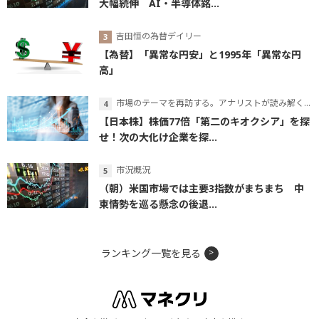
大幅続伸 AI・半導体銘...
吉田恒の為替デイリー
【為替】「異常な円安」と1995年「異常な円
高」
市場のテーマを再訪する。アナリストが読み解くテーマの本質
【日本株】株価77倍「第二のキオクシア」を探
せ！次の大化け企業を探...
市況概況
（朝）米国市場では主要3指数がまちまち 中
東情勢を巡る懸念の後退...
ランキング一覧を見る