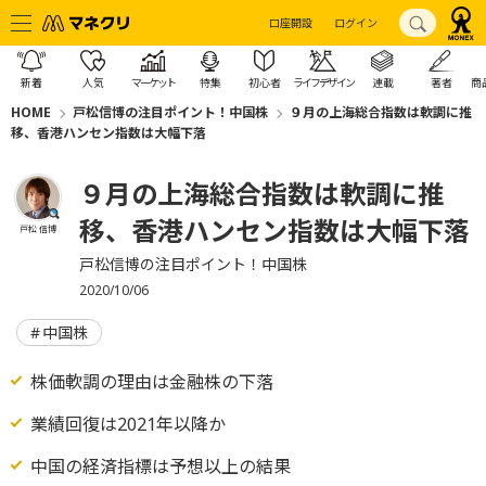
口座開設
ログイン
新着
人気
マーケット
特集
初心者
ライフデザイン
連載
著者
商
HOME
戸松信博の注目ポイント！中国株
９月の上海総合指数は軟調に推
移、香港ハンセン指数は大幅下落
９月の上海総合指数は軟調に推
移、香港ハンセン指数は大幅下落
戸松 信博
戸松信博の注目ポイント！中国株
2020/10/06
中国株
株価軟調の理由は金融株の下落
業績回復は2021年以降か
中国の経済指標は予想以上の結果