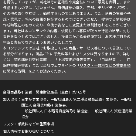
を提供していますが、当社はその正確性や完全性について意見を表明し、また
保証するものではございません。有価証券の購入、売却、デリバティブ取引、
その他の取引を推奨し、勧誘するものではありません。また、過去の実績や予
想・意見は、将来の結果を保証するものではございません。提供する情報等は
作成時現在のものであり、今後予告なしに変更または削除されることがござい
ます。当社は本コンテンツの内容に依拠してお客様が取った行動の結果に対し
責任を負うものではございません。投資にかかる最終決定は、お客様ご自身の
判断と責任でなさるようお願いいたします。
本コンテンツでは当社でお取扱している商品・サービス等について言及してい
る部分があります。商品ごとに手数料等およびリスクは異なりますので、詳し
くは「契約締結前交付書面」、「上場有価証券等書面」、「目論見書」、「目
論見書補完書面」または当社ウェブサイトの「
リスク・手数料などの重要事項
に関する説明
」をよくお読みください。
金融商品取引業者 関東財務局長（金商）第165号
日本証券業協会、一般社団法人 第二種金融商品取引業協会、一般社
団法人 金融先物取引業協会、
一般社団法人 日本暗号資産等取引業協会、一般社団法人 資産運用業
協会
リスク・手数料などの重要事項
個人情報のお取り扱いについて