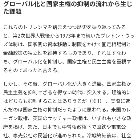
グローバル化と国家主権の抑制の流れから生じ
た課題
これらのトリレンマを踏まえつつ歴史を振り返ってみる
と、第2次世界大戦後から1973年まで続いたブレトン・ウッ
ズ体制は、国家間の資本移動に制限をかけて固定相場制と
金融政策の独立性を維持するものであり、それはすなわ
ち、グローバル化を抑制し、国家主権と民主主義を重視す
るものであったと言える。
しかし、その後、グローバル化が大きく進展。国家主権か
民主主義を抑制せざるを得ない時代に突入する。理論的に
はどちらも抑制することはありうるが（※1） 、実際に進
んだのは国家主権の抑制だったように思われる。米国のレ
ーガン政権、英国のサッチャー政権は、いずれも小さな政
府を掲げ、また、日本でも中曽根政権下で国鉄や電電公
社、専売公社の民営化が進められた。冷戦終結後は、社会