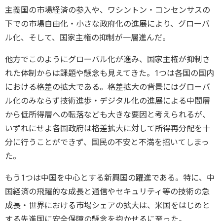
主義国の市場経済の参入や、ワシントン・コンセンサスの
下での市場自由化・小さな政府化の進展により、グローバ
ル化、そして、国家主権の抑制が一層進んだ。
他方でこのようにグローバル化が進み、国家主権が抑制さ
れた体制からは課題や懸念も見えてきた。1つは各国の国内
における格差の拡大である。格差拡大の背景にはグローバ
ル化のみならず技術進歩・デジタル化の進展による中間層
から低所得層への転落なども大きな要因と考えられるが、
いずれにせよ各国政府は格差拡大に対して所得再分配を十
分に行うことができず、国民の不安と不満を招いてしまっ
た。
もう1つは中国を中心とする新興国の躍進である。特に、中
国経済の飛躍的な成長と通信やセキュリティ等の技術の急
成長・世界における市場シェアの拡大は、米国をはじめと
する先進国に安全保障の懸念を抱かせるに至った。