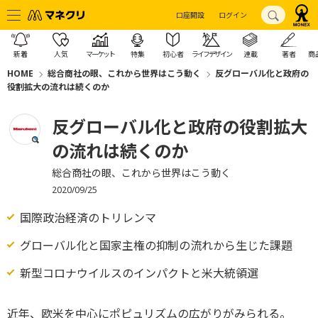
口座開設
ログイン
新着
人気
マーケット
特集
初心者
ライフデザイン
連載
著者
商
HOME
総合商社の眼、これから世界はこう動く
反グローバル化と政府の
役割拡大の流れは続くのか
反グローバル化と政府の役割拡大
の流れは続くのか
総合商社の眼、これから世界はこう動く
2020/09/25
国際政治経済のトリレンマ
グローバル化と国家主権の抑制の流れから生じた課題
新型コロナウイルスのインパクトと米大統領選
近年、欧米を中心にポピュリズムの広がりがみられる。