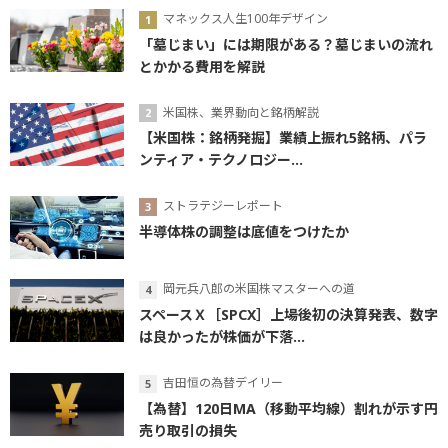
マネックス人生100年デザイン
「墓じまい」には期限がある？墓じまいの流れ
とかかる費用を解説
米国株、業界動向と銘柄解説
【米国株：銘柄発掘】業績上振れ5銘柄、パラ
ンティア・テクノロジー...
ストラテジーレポート
半導体株の調整は底値をつけたか
岡元兵八郎の米国株マスターへの道
スペースＸ［SPCX］上場後初の決算発表、数字
は良かったが株価が下落...
吉田恒の為替デイリー
【為替】120日MA（移動平均線）割れが示す円
売り取引の損失