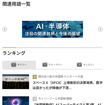
関連用語一覧
ランキング
デイリー
ウイークリー
マンスリー
岡元兵八郎の米国株マスターへの道
スペースＸ［SPCX］上場後初の決算発表、数字
は良かったが株価が下落...
モトリーフール米国株情報
【米国株動向】AIスーパーサイクル第2幕、AI