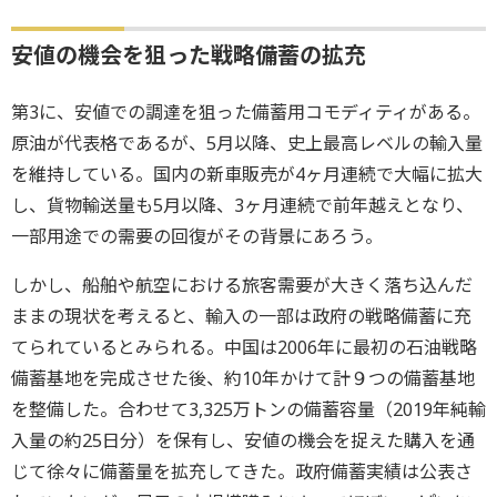
安値の機会を狙った戦略備蓄の拡充
第3に、安値での調達を狙った備蓄用コモディティがある。
原油が代表格であるが、5月以降、史上最高レベルの輸入量
を維持している。国内の新車販売が4ヶ月連続で大幅に拡大
し、貨物輸送量も5月以降、3ヶ月連続で前年越えとなり、
一部用途での需要の回復がその背景にあろう。
しかし、船舶や航空における旅客需要が大きく落ち込んだ
ままの現状を考えると、輸入の一部は政府の戦略備蓄に充
てられているとみられる。中国は2006年に最初の石油戦略
備蓄基地を完成させた後、約10年かけて計９つの備蓄基地
を整備した。合わせて3,325万トンの備蓄容量（2019年純輸
入量の約25日分）を保有し、安値の機会を捉えた購入を通
じて徐々に備蓄量を拡充してきた。政府備蓄実績は公表さ