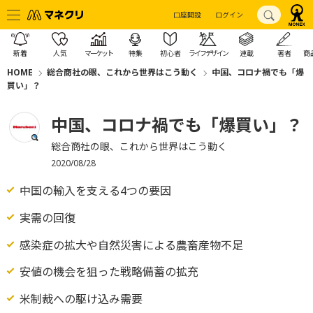
口座開設
ログイン
新着
人気
マーケット
特集
初心者
ライフデザイン
連載
著者
商
HOME
総合商社の眼、これから世界はこう動く
中国、コロナ禍でも「爆
買い」？
中国、コロナ禍でも「爆買い」？
総合商社の眼、これから世界はこう動く
2020/08/28
中国の輸入を支える4つの要因
実需の回復
感染症の拡大や自然災害による農畜産物不足
安値の機会を狙った戦略備蓄の拡充
米制裁への駆け込み需要