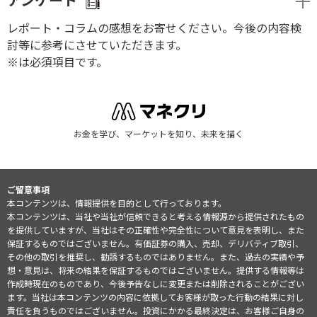
アンケート
レポート・コラムの感想をお寄せください。今後の内容検
討等に参考にさせていただきます。
※は必須項目です。
お金を学び、マーケットを知り、未来を描く
ご留意事項
本コンテンツは、情報提供を目的として行っております。
本コンテンツは、当社や当社が信頼できると考える情報源から提供されたもの
を提供していますが、当社はその正確性や完全性について意見を表明し、また
保証するものではございません。有価証券の購入、売却、デリバティブ取引、
その他の取引を推奨し、勧誘するものではありません。また、過去の実績や予
想・意見は、将来の結果を保証するものではございません。提供する情報等は
作成時現在のものであり、今後予告なしに変更または削除されることがござい
ます。当社は本コンテンツの内容に依拠してお客様が取った行動の結果に対し
責任を負うものではございません。投資にかかる最終決定は、お客様ご自身の