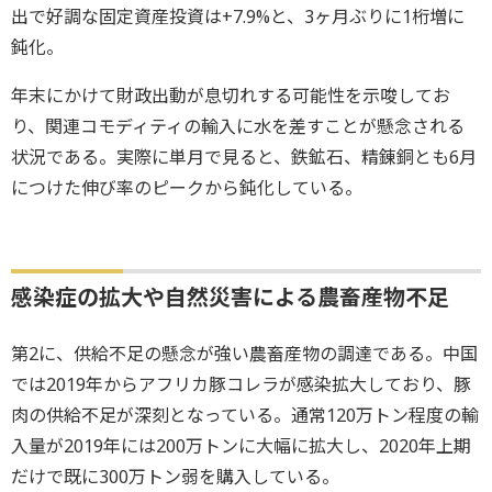
出で好調な固定資産投資は+7.9%と、3ヶ月ぶりに1桁増に
鈍化。
年末にかけて財政出動が息切れする可能性を示唆してお
り、関連コモディティの輸入に水を差すことが懸念される
状況である。実際に単月で見ると、鉄鉱石、精錬銅とも6月
につけた伸び率のピークから鈍化している。
感染症の拡大や自然災害による農畜産物不足
第2に、供給不足の懸念が強い農畜産物の調達である。中国
では2019年からアフリカ豚コレラが感染拡大しており、豚
肉の供給不足が深刻となっている。通常120万トン程度の輸
入量が2019年には200万トンに大幅に拡大し、2020年上期
だけで既に300万トン弱を購入している。