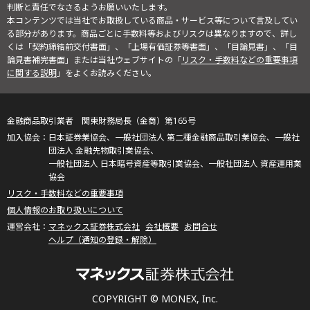
判断と責任でなさるようお願いいたします。
本コンテンツでは当社でお取扱している商品・サービス等について言及してい
る部分があります。商品ごとに手数料等およびリスクは異なりますので、詳し
くは「契約締結前交付書面」、「上場有価証券等書面」、「目論見書」、「目
論見書補完書面」または当社ウェブサイトの「
リスク・手数料などの重要事項
に関する説明
」をよくお読みください。
金融商品取引業者 関東財務局長（金商）第165号
日本証券業協会、一般社団法人 第二種金融商品取引業協会、一般社
団法人 金融先物取引業協会、
一般社団法人 日本暗号資産等取引業協会、一般社団法人 資産運用業
協会
リスク・手数料などの重要事項
個人情報のお取り扱いについて
マネックス証券株式会社
会社概要
お問合せ
ヘルプ（通知の登録・解除）
COPYRIGHT © MONEX, Inc.