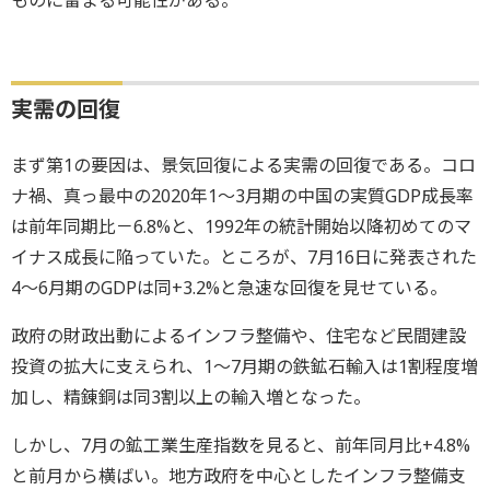
実需の回復
まず第1の要因は、景気回復による実需の回復である。コロ
ナ禍、真っ最中の2020年1～3月期の中国の実質GDP成長率
は前年同期比－6.8%と、1992年の統計開始以降初めてのマ
イナス成長に陥っていた。ところが、7月16日に発表された
4～6月期のGDPは同+3.2%と急速な回復を見せている。
政府の財政出動によるインフラ整備や、住宅など民間建設
投資の拡大に支えられ、1～7月期の鉄鉱石輸入は1割程度増
加し、精錬銅は同3割以上の輸入増となった。
しかし、7月の鉱工業生産指数を見ると、前年同月比+4.8%
と前月から横ばい。地方政府を中心としたインフラ整備支