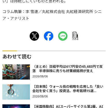
い」は持続しにくいものと思われる。
コラム執筆：李 雪連／丸紅株式会社 丸紅経済研究所 シニ
ア・アナリスト
ｱﾝｹｰﾄ
あわせて読む
（まとめ）日経平均は617円安の65,683円で反
落 半導体株に売りも好業績銘柄が支え
2026/08/06
【日本株】ウォール街の戦略を応用した「良い
会社を安く買う」投資法、参考銘柄15選...
2026/08/06
【米国株動向】AIスーパーサイクル第2幕、AI