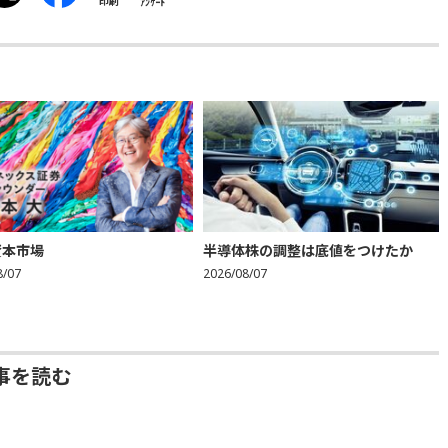
印刷
ｱﾝｹｰﾄ
資本市場
半導体株の調整は底値をつけたか
8/07
2026/08/07
事を読む