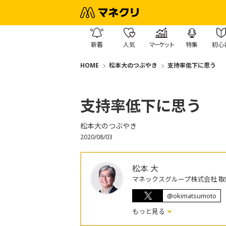
新着
人気
マーケット
特集
初心
HOME
松本大のつぶやき
支持率低下に思う
支持率低下に思う
松本大のつぶやき
2020/08/03
松本 大
マネックスグループ株式会社 取
@okimatsumoto
もっと見る