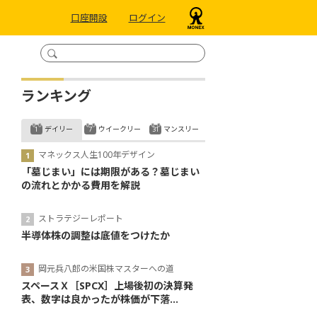
口座開設
ログイン
ランキング
デイリー
ウイークリー
マンスリー
マネックス人生100年デザイン
「墓じまい」には期限がある？墓じまい
の流れとかかる費用を解説
ストラテジーレポート
半導体株の調整は底値をつけたか
岡元兵八郎の米国株マスターへの道
スペースＸ［SPCX］上場後初の決算発
表、数字は良かったが株価が下落...