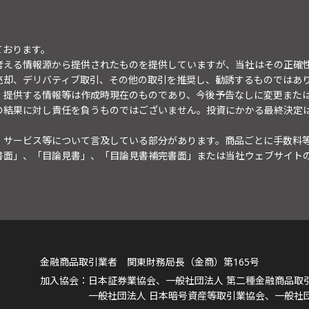
ております。
考える情報源から提供されたものを提供していますが、当社はその正確
売却、デリバティブ取引、その他の取引を推奨し、勧誘するものではあ
。提供する情報等は作成時現在のものであり、今後予告なしに変更また
の結果に対し責任を負うものではございません。投資にかかる最終決定
・サービス等について言及している部分があります。商品ごとに手数料
書面」、「目論見書」、「目論見書補完書面」または当社ウェブサイト
金融商品取引業者 関東財務局長（金商）第165号
日本証券業協会、一般社団法人 第二種金融商品取
一般社団法人 日本暗号資産等取引業協会、一般社