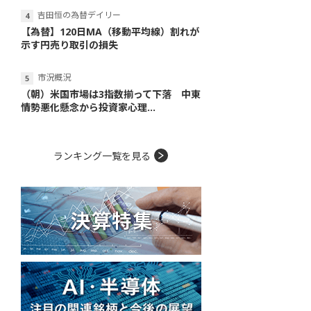
吉田恒の為替デイリー
【為替】120日MA（移動平均線）割れが
示す円売り取引の損失
市況概況
（朝）米国市場は3指数揃って下落 中東
情勢悪化懸念から投資家心理...
ランキング一覧を見る