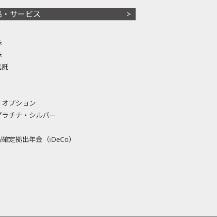
品・サービス
株
株
信託
・オプション
プラチナ・シルバー
確定拠出年金（iDeCo）