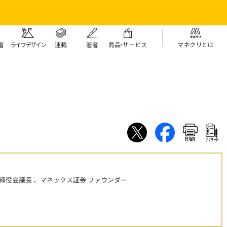
者
ライフデザイン
連載
著者
商
品・
サービス
マネクリとは
印刷
ｱﾝｹｰﾄ
締役会議長 、マネックス証券 ファウンダー