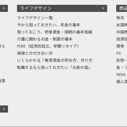
ライフデザイン
商
ライフデザイン一覧
株式
今から知っておきたい、年金の基本
米国
知っておこう、老後資金・相続の基本知識
中国
介護に関わるお金・制度の基本
投資
考え
FIRE（経済的自立、早期リタイア）
債券
保険との付き合い方
FX
いくらかかる？教育資金の貯め方、作り方
先物
転職するなら知っておきたい「お金の話」
金・
NISA
極意
個人型