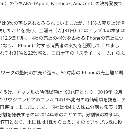
 Amazon）のうちAFA（Apple, Facebook, Amazon）の決算発表で
年比3％の落ち込むとみられていましたが、11％の売り上げ増
発表したことを受け、金曜日（7月31日）にはアップルの株価は
112.5億ドル。同社の売上の44％を占めるiPhoneの売上につ
となり、iPhoneに対する消費者の支持を証明してくれまし
それぞれ31％と22％増と、コロナ下の「ステイ・ホーム」の恩
ワークの整備の拡充が進み、5G対応のiPhoneの売上増が期
うけ、アップルの時価総額は192兆円となり、2019年12月
たサウジアラビアのアラムコの185兆円の時価総額を抜き、ア
再獲得しました。また、同社は4対１の株式分割も発表（落
分割を発表するのは2014年来のことです。分割後の株価は、
247円となり、米国株は1株から買えますのでアップル株に投