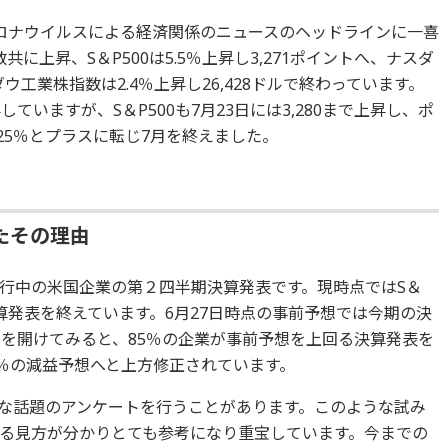
ロナウイルスによる経済関係のニュースのヘッドラインに一喜
に上昇、S＆P500は5.5％上昇し3,271ポイントへ、ナスダ
てダウ工業株指数は2.4％上昇し26,428ドルで終わっています。
ていますが、S＆P500も7月23日には3,280まで上昇し、ポ
25％とプラスに転じ7月を終えました。
たその理由
行中の米国企業の第２四半期決算発表です。現時点ではS＆
決算発表を終えています。6月27日時点の事前予想では今期の決
たを開けてみると、85％の企業が事前予想を上回る決算発表を
5％の減益予想へと上方修正されています。
な話題のアンケートを行うことがあります。このような試み
る見方が分かりとても参考になり重宝しています。今までの