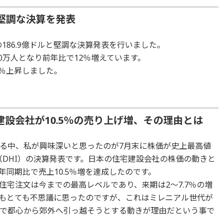
堅調な決算を発表
186.9億ドルと堅調な決算発表を行いました。
00万人となり前年比で12％増えています。
8％上昇しました。
設会社が10.5％の売り上げ増、その理由とは
る中、私が興味深いと思ったのが7月末に株価が史上最高値
（DHI）の決算発表です。日本の住宅建設会社の株価の動きと
同期比で売上10.5％増を達成したのです。
宅注文は今までの最高レベルであり、来期は2～7.7％の増
もとても不思議に思ったのですが、これはミレニアル世代が
で都心から郊外へ引っ越そうとする動きが理由だという事で