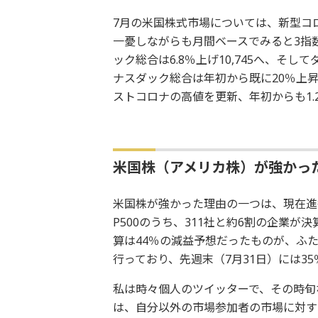
7月の米国株式市場については、新型コ
一憂しながらも月間ベースでみると3指数共
ック総合は6.8％上げ10,745へ、そし
ナスダック総合は年初から既に20％上昇し
ストコロナの高値を更新、年初からも1.
米国株（アメリカ株）が強かっ
米国株が強かった理由の一つは、現在進
P500のうち、311社と約6割の企業が
算は44％の減益予想だったものが、ふ
行っており、先週末（7月31日）には3
私は時々個人のツイッターで、その時旬
は、自分以外の市場参加者の市場に対す