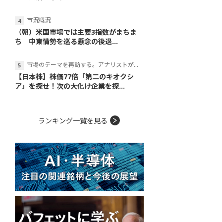
市況概況
（朝）米国市場では主要3指数がまちま
ち 中東情勢を巡る懸念の後退...
市場のテーマを再訪する。アナリストが読み解くテーマの本質
【日本株】株価77倍「第二のキオクシ
ア」を探せ！次の大化け企業を探...
ランキング一覧を見る