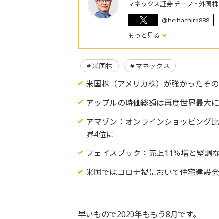
マネックス証券 チーフ・外国
@heihachiro888
もっと見る
米国株
マネックス
米国株（アメリカ株）が強かったその
アップルの時価総額は再度世界最大
アマゾン：オンラインショッピング
界4位に
フェイスブック：売上11％増と堅調
米国ではコロナ禍において住宅建設会社
早いもので2020年ももう8月です。