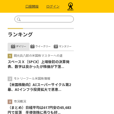
口座開設
ログイン
ランキング
デイリー
ウイークリー
マンスリー
岡元兵八郎の米国株マスターへの道
スペースＸ［SPCX］上場後初の決算発
表、数字は良かったが株価が下落...
モトリーフール米国株情報
【米国株動向】AIスーパーサイクル第2
幕、AIインフラ投資拡大で恩恵...
市況概況
（まとめ）日経平均は617円安の65,683
円で反落 半導体株に売りも好...