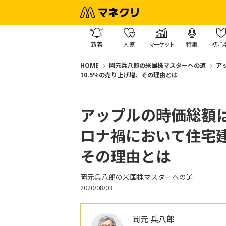
新着
人気
マーケット
特集
初心
HOME
岡元兵八郎の米国株マスターへの道
ア
10.5％の売り上げ増、その理由とは
アップルの時価総額
ロナ禍において住宅建
その理由とは
岡元兵八郎の米国株マスターへの道
2020/08/03
岡元 兵八郎