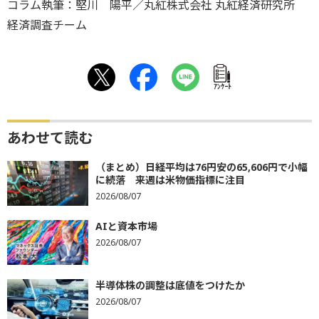
コラム執筆：堅川 陽平／丸紅株式会社 丸紅経済研究所
経済調査チーム
ｱﾝｹｰﾄ
あわせて読む
（まとめ）日経平均は76円安の65,606円で小幅
に続落 来週は米物価指標に注目
2026/08/07
AIと資本市場
2026/08/07
半導体株の調整は底値をつけたか
2026/08/07