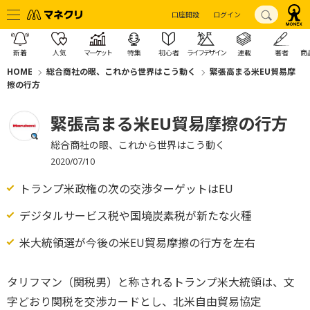
口座開設
ログイン
新着
人気
マーケット
特集
初心者
ライフデザイン
連載
著者
商
HOME
総合商社の眼、これから世界はこう動く
緊張高まる米EU貿易摩
擦の行方
緊張高まる米EU貿易摩擦の行方
総合商社の眼、これから世界はこう動く
2020/07/10
トランプ米政権の次の交渉ターゲットはEU
デジタルサービス税や国境炭素税が新たな火種
米大統領選が今後の米EU貿易摩擦の行方を左右
タリフマン（関税男）と称されるトランプ米大統領は、文
字どおり関税を交渉カードとし、北米自由貿易協定