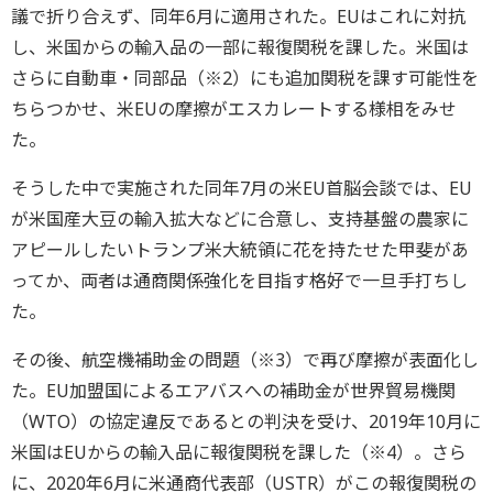
議で折り合えず、同年6月に適用された。EUはこれに対抗
し、米国からの輸入品の一部に報復関税を課した。米国は
さらに自動車・同部品（※2）にも追加関税を課す可能性を
ちらつかせ、米EUの摩擦がエスカレートする様相をみせ
た。
そうした中で実施された同年7月の米EU首脳会談では、EU
が米国産大豆の輸入拡大などに合意し、支持基盤の農家に
アピールしたいトランプ米大統領に花を持たせた甲斐があ
ってか、両者は通商関係強化を目指す格好で一旦手打ちし
た。
その後、航空機補助金の問題（※3）で再び摩擦が表面化し
た。EU加盟国によるエアバスへの補助金が世界貿易機関
（WTO）の協定違反であるとの判決を受け、2019年10月に
米国はEUからの輸入品に報復関税を課した（※4）。さら
に、2020年6月に米通商代表部（USTR）がこの報復関税の