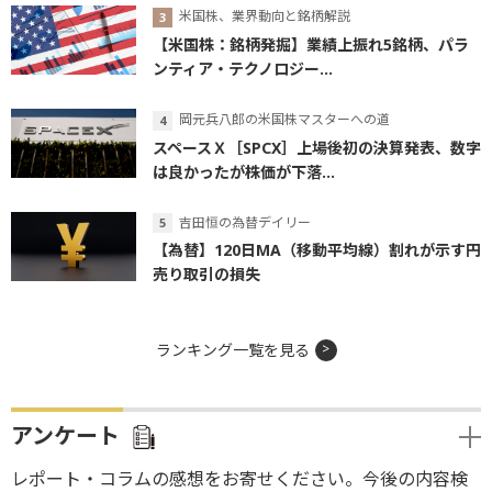
米国株、業界動向と銘柄解説
【米国株：銘柄発掘】業績上振れ5銘柄、パラ
ンティア・テクノロジー...
岡元兵八郎の米国株マスターへの道
スペースＸ［SPCX］上場後初の決算発表、数字
は良かったが株価が下落...
吉田恒の為替デイリー
【為替】120日MA（移動平均線）割れが示す円
売り取引の損失
ランキング一覧を見る
アンケート
レポート・コラムの感想をお寄せください。今後の内容検