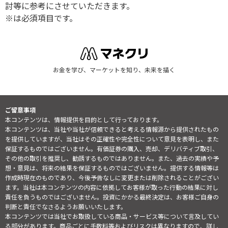
討等に参考にさせていただきます。
※は必須項目です。
お金を学び、マーケットを知り、未来を描く
ご留意事項
本コンテンツは、情報提供を目的として行っております。
本コンテンツは、当社や当社が信頼できると考える情報源から提供されたもの
を提供していますが、当社はその正確性や完全性について意見を表明し、また
保証するものではございません。有価証券の購入、売却、デリバティブ取引、
その他の取引を推奨し、勧誘するものではありません。また、過去の実績や予
想・意見は、将来の結果を保証するものではございません。提供する情報等は
作成時現在のものであり、今後予告なしに変更または削除されることがござい
ます。当社は本コンテンツの内容に依拠してお客様が取った行動の結果に対し
責任を負うものではございません。投資にかかる最終決定は、お客様ご自身の
判断と責任でなさるようお願いいたします。
本コンテンツでは当社でお取扱している商品・サービス等について言及してい
る部分があります。商品ごとに手数料等およびリスクは異なりますので、詳し