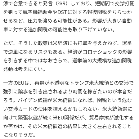
渉で合意できると発言（※9）しており、短期間で交渉打開
を狙って航空機補助金やDSTに対する報復関税をちらつか
せるなど、圧力を強める可能性がある。影響が大きい自動
車に対する追加関税の可能性も取り下げていない。
ただ、そうした政策は米経済にも打撃を与えかねず、選挙
で逆風になるリスクもある。経済がコロナショックの影響
を引きずる中ではなおさらで、選挙前の大規模な追加関税
発動は考えにくい。
一方のEUは、再選が不透明なトランプ米大統領との交渉で
強引に譲歩を引き出されるより時間を稼ぎたいのが本音だ
ろう。バイデン候補が米大統領になれば、関税という危な
い交渉カードの使用を控えるかもしれない。米大統領選に
向けて緊張状態が続く米EU関係だが、貿易摩擦が激化する
か否かは、その米大統領選の結果に大きく左右されること
になりそうだ。