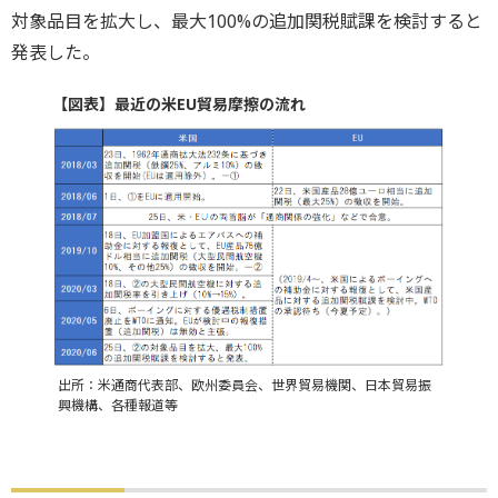
対象品目を拡大し、最大100%の追加関税賦課を検討すると
発表した。
【図表】最近の米EU貿易摩擦の流れ
出所：米通商代表部、欧州委員会、世界貿易機関、日本貿易振
興機構、各種報道等