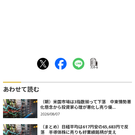
ｱﾝｹｰﾄ
あわせて読む
（朝）米国市場は3指数揃って下落 中東情勢悪
化懸念から投資家心理が悪化し売り優...
2026/08/07
（まとめ）日経平均は617円安の65,683円で反
落 半導体株に売りも好業績銘柄が支え