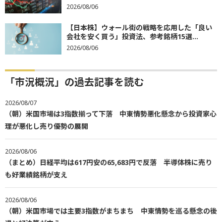
2026/08/06
【日本株】ウォール街の戦略を応用した「良い
会社を安く買う」投資法、参考銘柄15選...
2026/08/06
「市況概況」の過去記事を読む
2026/08/07
（朝）米国市場は3指数揃って下落 中東情勢悪化懸念から投資家心
理が悪化し売り優勢の展開
2026/08/06
（まとめ）日経平均は617円安の65,683円で反落 半導体株に売り
も好業績銘柄が支え
2026/08/06
（朝）米国市場では主要3指数がまちまち 中東情勢を巡る懸念の後