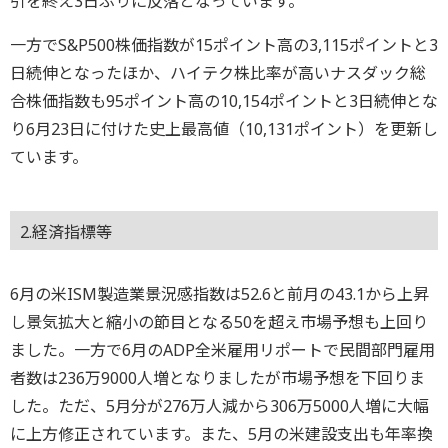
引を終え3日ぶりに反落となっています。
一方でS&P500株価指数が15ポイント高の3,115ポイントと3
日続伸となったほか、ハイテク株比率が高いナスダック総
合株価指数も95ポイント高の10,154ポイントと3日続伸とな
り6月23日に付けた史上最高値（10,131ポイント）を更新し
ています。
2.経済指標等
6月の米ISM製造業景況感指数は52.6と前月の43.1から上昇
し景気拡大と縮小の節目となる50を超え市場予想も上回り
ました。一方で6月のADP全米雇用リポートで民間部門雇用
者数は236万9000人増となりましたが市場予想を下回りま
した。ただ、5月分が276万人減から306万5000人増に大幅
に上方修正されています。また、5月の米建設支出も年率換