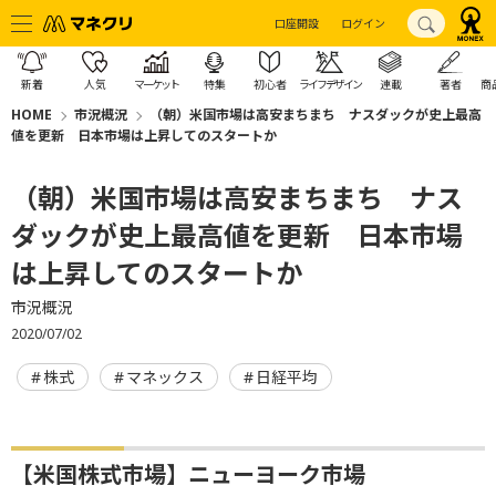
口座開設
ログイン
新着
人気
マーケット
特集
初心者
ライフデザイン
連載
著者
商
HOME
市況概況
（朝）米国市場は高安まちまち ナスダックが史上最高
値を更新 日本市場は上昇してのスタートか
（朝）米国市場は高安まちまち ナス
ダックが史上最高値を更新 日本市場
は上昇してのスタートか
市況概況
2020/07/02
株式
マネックス
日経平均
【米国株式市場】ニューヨーク市場