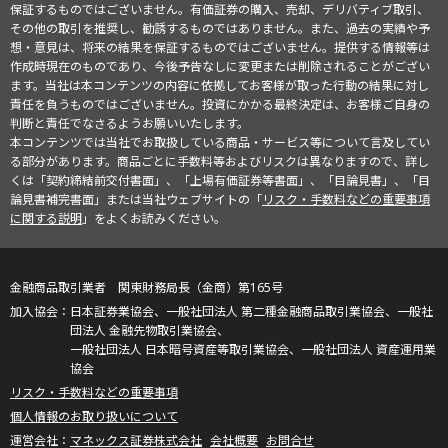
保証するものではございません。有価証券の購入、売却、デリバティブ取引、
その他の取引を推奨し、勧誘するものではありません。また、過去の実績や予
想・意見は、将来の結果を保証するものではございません。提供する情報等は
作成時現在のものであり、今後予告なしに変更または削除されることがござい
ます。当社は本コンテンツの内容に依拠してお客様が取った行動の結果に対し
責任を負うものではございません。投資にかかる最終決定は、お客様ご自身の
判断と責任でなさるようお願いいたします。
本コンテンツでは当社でお取扱している商品・サービス等について言及してい
る部分があります。商品ごとに手数料等およびリスクは異なりますので、詳し
くは「契約締結前交付書面」、「上場有価証券等書面」、「目論見書」、「目
論見書補完書面」または当社ウェブサイトの「
リスク・手数料などの重要事項
に関する説明
」をよくお読みください。
金融商品取引業者 関東財務局長（金商）第165号
日本証券業協会、一般社団法人 第二種金融商品取引業協会、一般社
団法人 金融先物取引業協会、
一般社団法人 日本暗号資産等取引業協会、一般社団法人 資産運用業
協会
リスク・手数料などの重要事項
個人情報のお取り扱いについて
マネックス証券株式会社
会社概要
お問合せ