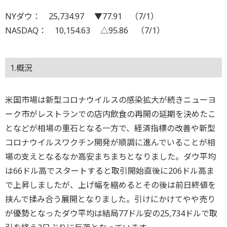
NYダウ： 25,734.97 ▼77.91 （7/1）
NASDAQ： 10,154.63 △95.86 （7/1）
1.概況
米国市場は新型コロナウイルスの感染拡大が続きニューヨ
ーク市がレストランでの店内飲食の再開の延期を決めたこ
となどが相場の重石となる一方で、経済指標の改善や新型
コロナウイルスワクチン開発が順調に進んでいることが相
場の支えとなるなか高安まちまちとなりました。ダウ平均
は66ドル高でスタートすると取引開始直後に206ドル高ま
で上昇しましたが、上げ幅を縮めるとその後は前日終値を
挟んで揉み合う展開となりました。引けにかけてやや売り
が優勢となったダウ平均は結局77ドル安の25,734ドルで取