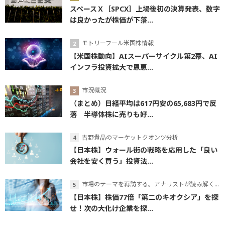
スペースＸ［SPCX］上場後初の決算発表、数字
は良かったが株価が下落...
モトリーフール米国株情報
【米国株動向】AIスーパーサイクル第2幕、AI
インフラ投資拡大で恩恵...
市況概況
（まとめ）日経平均は617円安の65,683円で反
落 半導体株に売りも好...
吉野貴晶のマーケットクオンツ分析
【日本株】ウォール街の戦略を応用した「良い
会社を安く買う」投資法...
市場のテーマを再訪する。アナリストが読み解くテーマの本質
【日本株】株価77倍「第二のキオクシア」を探
せ！次の大化け企業を探...