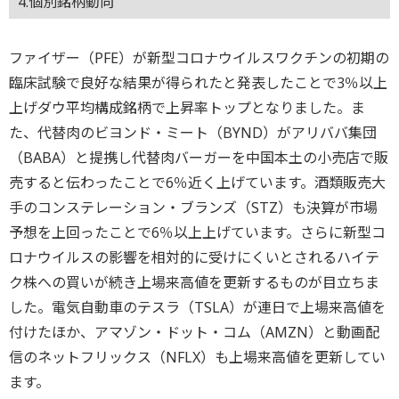
4.個別銘柄動向
ファイザー（PFE）が新型コロナウイルスワクチンの初期の
臨床試験で良好な結果が得られたと発表したことで3％以上
上げダウ平均構成銘柄で上昇率トップとなりました。ま
た、代替肉のビヨンド・ミート（BYND）がアリババ集団
（BABA）と提携し代替肉バーガーを中国本土の小売店で販
売すると伝わったことで6％近く上げています。酒類販売大
手のコンステレーション・ブランズ（STZ）も決算が市場
予想を上回ったことで6％以上上げています。さらに新型コ
ロナウイルスの影響を相対的に受けにくいとされるハイテ
ク株への買いが続き上場来高値を更新するものが目立ちま
した。電気自動車のテスラ（TSLA）が連日で上場来高値を
付けたほか、アマゾン・ドット・コム（AMZN）と動画配
信のネットフリックス（NFLX）も上場来高値を更新してい
ます。