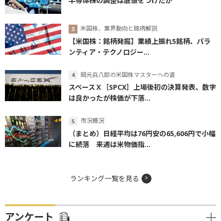
半導体株の調整は底値をつけたか
米国株、業界動向と銘柄解説
【米国株：銘柄発掘】業績上振れ5銘柄、パラ
ンティア・テクノロジー...
岡元兵八郎の米国株マスターへの道
スペースＸ［SPCX］上場後初の決算発表、数字
は良かったが株価が下落...
市況概況
（まとめ）日経平均は76円安の65,606円で小幅
に続落 来週は米物価指...
ランキング一覧を見る
アンケート