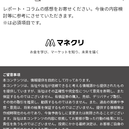
レポート・コラムの感想をお寄せください。今後の内容検
討等に参考にさせていただきます。
※は必須項目です。
お金を学び、マーケットを知り、未来を描く
ご留意事項
本コンテンツは、情報提供を目的として行っております。
本コンテンツは、当社や当社が信頼できると考える情報源から提供されたもの
を提供していますが、当社はその正確性や完全性について意見を表明し、また
保証するものではございません。有価証券の購入、売却、デリバティブ取引、
その他の取引を推奨し、勧誘するものではありません。また、過去の実績や予
想・意見は、将来の結果を保証するものではございません。提供する情報等は
作成時現在のものであり、今後予告なしに変更または削除されることがござい
ます。当社は本コンテンツの内容に依拠してお客様が取った行動の結果に対し
責任を負うものではございません。投資にかかる最終決定は、お客様ご自身の