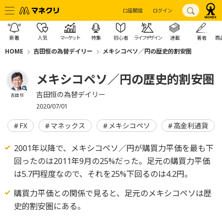
口座開設
ログイン
新着
人気
マーケット
特集
初心者
ライフデザイン
連載
著者
商
HOME
吉田恒の為替デイリー
メキシコペソ／円の歴史的割安圏
メキシコペソ／円の歴史的割安圏
吉田恒の為替デイリー
吉田 恒
2020/07/01
FX
マネックス
メキシコペソ
高金利通貨
2001年以降で、メキシコペソ／円が購買力平価を最も下
回ったのは2011年9月の25%だった。足元の購買力平価
は5.7円程度なので、それを25%下回るのは4.2円。
購買力平価との関係で見ると、足元のメキシコペソは歴
史的割安圏にある。