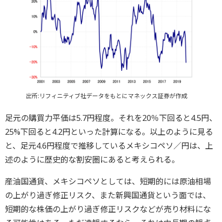
出所:リフィニティブ社データをもとにマネックス証券が作成
足元の購買力平価は5.7円程度。それを20％下回ると4.5円、
25%下回ると4.2円といった計算になる。以上のように見る
と、足元4.6円程度で推移しているメキシコペソ／円は、上
述のように歴史的な割安圏にあると考えられる。
産油国通貨、メキシコペソとしては、短期的には原油相場
の上がり過ぎ修正リスク、また新興国通貨という面では、
短期的な株価の上がり過ぎ修正リスクなどが売り材料にな