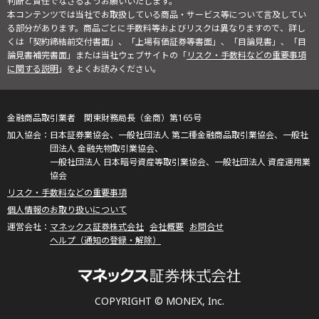
判断と責任でなさるようお願いいたします。
本コンテンツでは当社でお取扱している商品・サービス等について言及してい
る部分があります。商品ごとに手数料等およびリスクは異なりますので、詳し
くは「契約締結前交付書面」、「上場有価証券等書面」、「目論見書」、「目
論見書補完書面」または当社ウェブサイトの「
リスク・手数料などの重要事項
に関する説明
」をよくお読みください。
金融商品取引業者 関東財務局長（金商）第165号
日本証券業協会、一般社団法人 第二種金融商品取引業協会、一般社
団法人 金融先物取引業協会、
一般社団法人 日本暗号資産等取引業協会、一般社団法人 資産運用業
協会
リスク・手数料などの重要事項
個人情報のお取り扱いについて
マネックス証券株式会社
会社概要
お問合せ
ヘルプ（通知の登録・解除）
COPYRIGHT © MONEX, Inc.