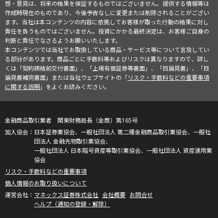
想・意見は、将来の結果を保証するものではございません。提供する情報等は
作成時現在のものであり、今後予告なしに変更または削除されることがござい
ます。当社は本コンテンツの内容に依拠してお客様が取った行動の結果に対し
責任を負うものではございません。投資にかかる最終決定は、お客様ご自身の
判断と責任でなさるようお願いいたします。
本コンテンツでは当社でお取扱している商品・サービス等について言及してい
る部分があります。商品ごとに手数料等およびリスクは異なりますので、詳し
くは「契約締結前交付書面」、「上場有価証券等書面」、「目論見書」、「目
論見書補完書面」または当社ウェブサイトの「
リスク・手数料などの重要事項
に関する説明
」をよくお読みください。
金融商品取引業者 関東財務局長（金商）第165号
日本証券業協会、一般社団法人 第二種金融商品取引業協会、一般社
団法人 金融先物取引業協会、
一般社団法人 日本暗号資産等取引業協会、一般社団法人 資産運用業
協会
リスク・手数料などの重要事項
個人情報のお取り扱いについて
マネックス証券株式会社
会社概要
お問合せ
ヘルプ（通知の登録・解除）