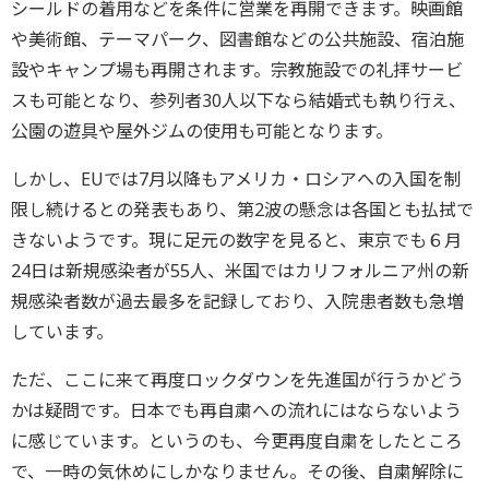
シールドの着用などを条件に営業を再開できます。映画館
や美術館、テーマパーク、図書館などの公共施設、宿泊施
設やキャンプ場も再開されます。宗教施設での礼拝サービ
スも可能となり、参列者30人以下なら結婚式も執り行え、
公園の遊具や屋外ジムの使用も可能となります。
しかし、EUでは7月以降もアメリカ・ロシアへの入国を制
限し続けるとの発表もあり、第2波の懸念は各国とも払拭で
きないようです。現に足元の数字を見ると、東京でも６月
24日は新規感染者が55人、米国ではカリフォルニア州の新
規感染者数が過去最多を記録しており、入院患者数も急増
しています。
ただ、ここに来て再度ロックダウンを先進国が行うかどう
かは疑問です。日本でも再自粛への流れにはならないよう
に感じています。というのも、今更再度自粛をしたところ
で、一時の気休めにしかなりません。その後、自粛解除に