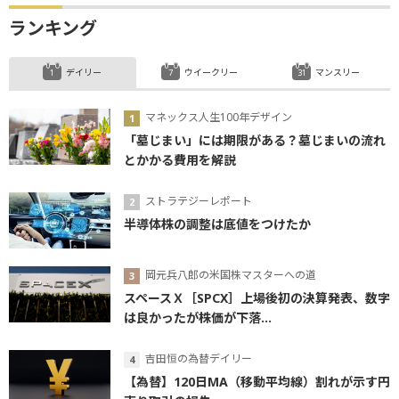
ランキング
デイリー
ウイークリー
マンスリー
マネックス人生100年デザイン
「墓じまい」には期限がある？墓じまいの流れ
とかかる費用を解説
ストラテジーレポート
半導体株の調整は底値をつけたか
岡元兵八郎の米国株マスターへの道
スペースＸ［SPCX］上場後初の決算発表、数字
は良かったが株価が下落...
吉田恒の為替デイリー
【為替】120日MA（移動平均線）割れが示す円