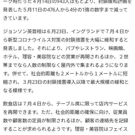
ーク時だった４月14日の943人はもとより、封鎖緩和計画を
発表した５月11日の476人から4分の1強の数字まで減って
きています。
ジョンソン英首相は６月23日、イングランドで７月４日か
ら新型コロナウイルス対策の封鎖措置を大幅に緩和すると
発表しました。それにより、パブやレストラン、映画館、
ホテル、理容・美容院などの営業が再開されるほか、２世
帯までなら人数の制限なく屋内外で集まれるようになりま
す。併せて、社会的距離も２メートルから１メートルに短
縮され、３月23日の封鎖措置導入以降で最大規模の緩和と
なる模様です。
飲食店は７月４日から、テーブル席に限って店内サービス
を再開できます。ただ、社会的距離の確保に向け、従業員
数や顧客数の定員が制限されるほか、顧客の連絡先を記録
することが求められるようです。理容・美容院はフェイス