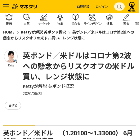
口座開設
ログイン
新着
人気
マーケット
特集
初心者
ライフデザイン
連載
著者
商
HOME
Kettyが解説 英ポンド概況
英ポンド／米ドルはコロナ第2波への
懸念からリスクオフの米ドル買い、レンジ状態に
英ポンド／米ドルはコロナ第2波
への懸念からリスクオフの米ドル
Ketty
買い、レンジ状態に
Kettyが解説 英ポンド概況
2020/06/25
FX
英ポンド／米ドル
（
1.20100〜1.33000
）
6月