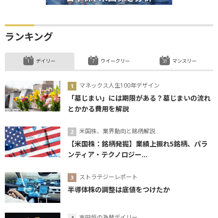
ランキング
デイリー
ウイークリー
マンスリー
マネックス人生100年デザイン
「墓じまい」には期限がある？墓じまいの流れ
とかかる費用を解説
米国株、業界動向と銘柄解説
【米国株：銘柄発掘】業績上振れ5銘柄、パラ
ンティア・テクノロジー...
ストラテジーレポート
半導体株の調整は底値をつけたか
吉田恒の為替デイリー