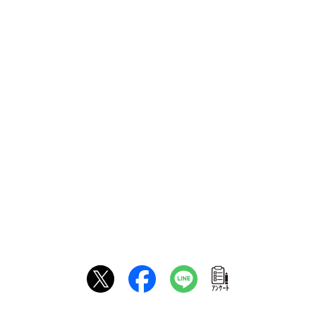
ｱﾝｹｰﾄ