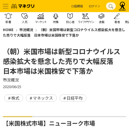
口座開設
ログイン
新着
人気
マーケット
特集
初心者
ライフデザイン
連載
著者
商
HOME
市況概況
（朝）米国市場は新型コロナウイルス感染拡大を懸念し
た売りで大幅反落 日本市場は米国株安で下落か
（朝）米国市場は新型コロナウイルス
感染拡大を懸念した売りで大幅反落
日本市場は米国株安で下落か
市況概況
2020/06/25
株式
マネックス
日経平均
【米国株式市場】ニューヨーク市場