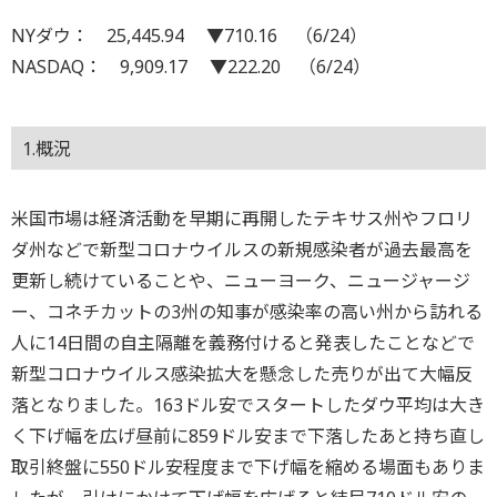
NYダウ： 25,445.94 ▼710.16 （6/24）
NASDAQ： 9,909.17 ▼222.20 （6/24）
1.概況
米国市場は経済活動を早期に再開したテキサス州やフロリ
ダ州などで新型コロナウイルスの新規感染者が過去最高を
更新し続けていることや、ニューヨーク、ニュージャージ
ー、コネチカットの3州の知事が感染率の高い州から訪れる
人に14日間の自主隔離を義務付けると発表したことなどで
新型コロナウイルス感染拡大を懸念した売りが出て大幅反
落となりました。163ドル安でスタートしたダウ平均は大き
く下げ幅を広げ昼前に859ドル安まで下落したあと持ち直し
取引終盤に550ドル安程度まで下げ幅を縮める場面もありま