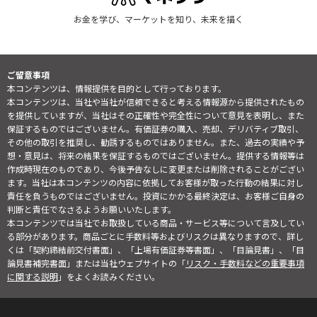
お金を学び、マーケットを知り、未来を描く
ご留意事項
本コンテンツは、情報提供を目的として行っております。
本コンテンツは、当社や当社が信頼できると考える情報源から提供されたもの
を提供していますが、当社はその正確性や完全性について意見を表明し、また
保証するものではございません。有価証券の購入、売却、デリバティブ取引、
その他の取引を推奨し、勧誘するものではありません。また、過去の実績や予
想・意見は、将来の結果を保証するものではございません。提供する情報等は
作成時現在のものであり、今後予告なしに変更または削除されることがござい
ます。当社は本コンテンツの内容に依拠してお客様が取った行動の結果に対し
責任を負うものではございません。投資にかかる最終決定は、お客様ご自身の
判断と責任でなさるようお願いいたします。
本コンテンツでは当社でお取扱している商品・サービス等について言及してい
る部分があります。商品ごとに手数料等およびリスクは異なりますので、詳し
くは「契約締結前交付書面」、「上場有価証券等書面」、「目論見書」、「目
論見書補完書面」または当社ウェブサイトの「
リスク・手数料などの重要事項
に関する説明
」をよくお読みください。