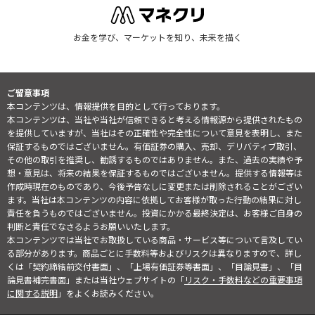
お金を学び、マーケットを知り、未来を描く
ご留意事項
本コンテンツは、情報提供を目的として行っております。
本コンテンツは、当社や当社が信頼できると考える情報源から提供されたもの
を提供していますが、当社はその正確性や完全性について意見を表明し、また
保証するものではございません。有価証券の購入、売却、デリバティブ取引、
その他の取引を推奨し、勧誘するものではありません。また、過去の実績や予
想・意見は、将来の結果を保証するものではございません。提供する情報等は
作成時現在のものであり、今後予告なしに変更または削除されることがござい
ます。当社は本コンテンツの内容に依拠してお客様が取った行動の結果に対し
責任を負うものではございません。投資にかかる最終決定は、お客様ご自身の
判断と責任でなさるようお願いいたします。
本コンテンツでは当社でお取扱している商品・サービス等について言及してい
る部分があります。商品ごとに手数料等およびリスクは異なりますので、詳し
くは「契約締結前交付書面」、「上場有価証券等書面」、「目論見書」、「目
論見書補完書面」または当社ウェブサイトの「
リスク・手数料などの重要事項
に関する説明
」をよくお読みください。