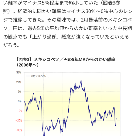
い離率がマイナス5％程度まで縮小していた（図表3参
照）。経験的に同かい離率はマイナス30％～0％中心のレン
ジで推移してきた。その意味では、2月暴落前のメキシコペ
ソ／円は、過去5年の平均値からのかい離率といった中長期
の観点でも「上がり過ぎ」懸念が強くなっていたといえる
だろう。
【図表3】メキシコペソ／円の5年MAからのかい離率
（2006年～）