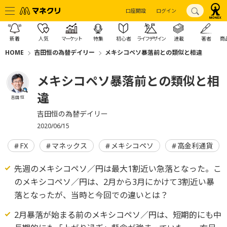
口座開設
ログイン
新着
人気
マーケット
特集
初心者
ライフデザイン
連載
著者
商
HOME
吉田恒の為替デイリー
メキシコペソ暴落前との類似と相違
メキシコペソ暴落前との類似と相
違
吉田 恒
吉田恒の為替デイリー
2020/06/15
FX
マネックス
メキシコペソ
高金利通貨
先週のメキシコペソ／円は最大1割近い急落となった。こ
のメキシコペソ／円は、2月から3月にかけて3割近い暴
落となったが、当時と今回での違いとは？
2月暴落が始まる前のメキシコペソ／円は、短期的にも中