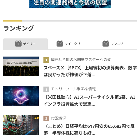
ランキング
デイリー
ウイークリー
マンスリー
岡元兵八郎の米国株マスターへの道
スペースＸ［SPCX］上場後初の決算発表、数字
は良かったが株価が下落...
モトリーフール米国株情報
【米国株動向】AIスーパーサイクル第2幕、AI
インフラ投資拡大で恩恵...
市況概況
（まとめ）日経平均は617円安の65,683円で反
落 半導体株に売りも好...