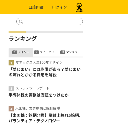
口座開設
ログイン
ランキング
デイリー
ウイークリー
マンスリー
マネックス人生100年デザイン
「墓じまい」には期限がある？墓じまい
の流れとかかる費用を解説
ストラテジーレポート
半導体株の調整は底値をつけたか
米国株、業界動向と銘柄解説
【米国株：銘柄発掘】業績上振れ5銘柄、
パランティア・テクノロジー...