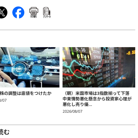
印刷
ｱﾝｹｰﾄ
株の調整は底値をつけたか
（朝）米国市場は3指数揃って下落
中東情勢悪化懸念から投資家心理が
8/07
悪化し売り優...
2026/08/07
読む