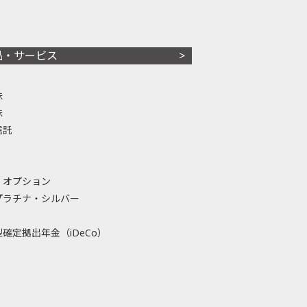
品・サービス
株
株
信託
・オプション
プラチナ・シルバー
確定拠出年金（iDeCo）