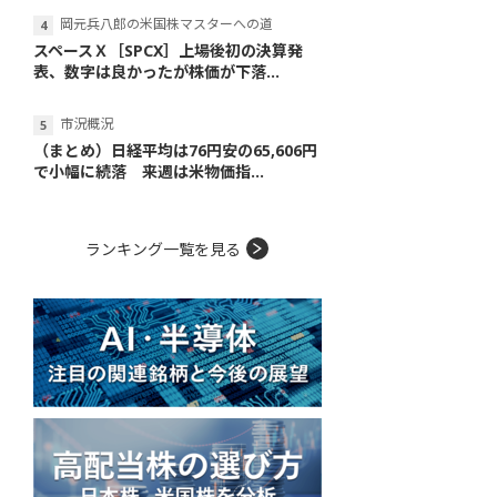
岡元兵八郎の米国株マスターへの道
スペースＸ［SPCX］上場後初の決算発
表、数字は良かったが株価が下落...
市況概況
（まとめ）日経平均は76円安の65,606円
で小幅に続落 来週は米物価指...
ランキング一覧を見る