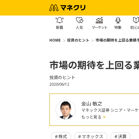
新着
人気
マーケット
特集
初心
HOME
投資のヒント
市場の期待を上回る業績
市場の期待を上回る
投資のヒント
2020/06/12
金山 敏之
マネックス証券 シニア・マー
もっと見る
株式
マネックス
決算