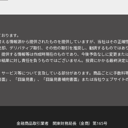
ております。
考える情報源から提供されたものを提供していますが、当社はその正確
売却、デリバティブ取引、その他の取引を推奨し、勧誘するものではあ
。提供する情報等は作成時現在のものであり、今後予告なしに変更また
の結果に対し責任を負うものではございません。投資にかかる最終決定
・サービス等について言及している部分があります。商品ごとに手数料
書面」、「目論見書」、「目論見書補完書面」または当社ウェブサイト
金融商品取引業者 関東財務局長（金商）第165号