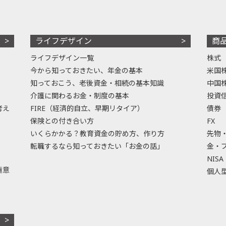
ライフデザイン
商
ライフデザイン一覧
株式
今から知っておきたい、年金の基本
米国
知っておこう、老後資金・相続の基本知識
中国
介護に関わるお金・制度の基本
投資
考え
FIRE（経済的自立、早期リタイア）
債券
保険との付き合い方
FX
いくらかかる？教育資金の貯め方、作り方
先物
転職するなら知っておきたい「お金の話」
金・
NISA
極意
個人型