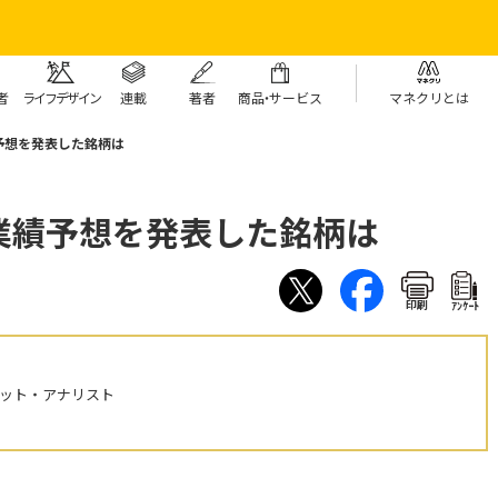
者
ライフデザイン
連載
著者
商
品・
サービス
マネクリとは
予想を発表した銘柄は
業績予想を発表した銘柄は
印刷
ｱﾝｹｰﾄ
ケット・アナリスト