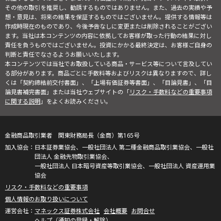
その他の取引を推奨し、勧誘するものではありません。また、過去の実績や予
想・意見は、将来の結果を保証するものではございません。提供する情報等は
作成時現在のものであり、今後予告なしに変更または削除されることがござい
ます。当社は本コンテンツの内容に依拠してお客様が取った行動の結果に対し
責任を負うものではございません。投資にかかる最終決定は、お客様ご自身の
判断と責任でなさるようお願いいたします。
本コンテンツでは当社でお取扱している商品・サービス等について言及してい
る部分があります。商品ごとに手数料等およびリスクは異なりますので、詳し
くは「契約締結前交付書面」、「上場有価証券等書面」、「目論見書」、「目
論見書補完書面」または当社ウェブサイトの「
リスク・手数料などの重要事項
に関する説明
」をよくお読みください。
金融商品取引業者 関東財務局長（金商）第165号
日本証券業協会、一般社団法人 第二種金融商品取引業協会、一般社
団法人 金融先物取引業協会、
一般社団法人 日本暗号資産等取引業協会、一般社団法人 資産運用業
協会
リスク・手数料などの重要事項
個人情報のお取り扱いについて
マネックス証券株式会社
会社概要
お問合せ
ヘルプ（通知の登録・解除）