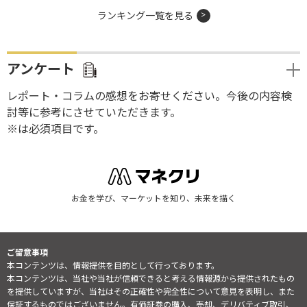
ランキング一覧を見る
アンケート
レポート・コラムの感想をお寄せください。今後の内容検
討等に参考にさせていただきます。
※は必須項目です。
お金を学び、マーケットを知り、未来を描く
ご留意事項
本コンテンツは、情報提供を目的として行っております。
本コンテンツは、当社や当社が信頼できると考える情報源から提供されたもの
を提供していますが、当社はその正確性や完全性について意見を表明し、また
保証するものではございません。有価証券の購入、売却、デリバティブ取引、