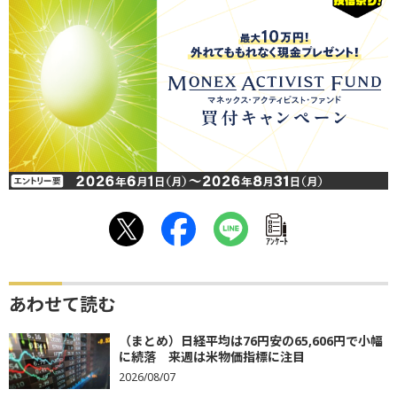
ｱﾝｹｰﾄ
あわせて読む
（まとめ）日経平均は76円安の65,606円で小幅
に続落 来週は米物価指標に注目
2026/08/07