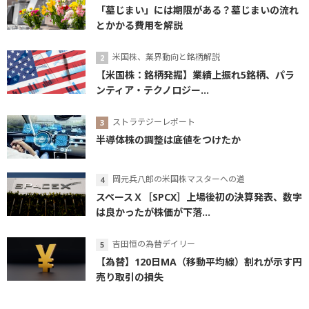
「墓じまい」には期限がある？墓じまいの流れ
とかかる費用を解説
米国株、業界動向と銘柄解説
【米国株：銘柄発掘】業績上振れ5銘柄、パラ
ンティア・テクノロジー...
ストラテジーレポート
半導体株の調整は底値をつけたか
岡元兵八郎の米国株マスターへの道
スペースＸ［SPCX］上場後初の決算発表、数字
は良かったが株価が下落...
吉田恒の為替デイリー
【為替】120日MA（移動平均線）割れが示す円
売り取引の損失