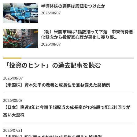
半導体株の調整は底値をつけたか
2026/08/07
（朝）米国市場は3指数揃って下落 中東情勢悪
化懸念から投資家心理が悪化し売り優...
2026/08/07
「投資のヒント」の過去記事を読む
2026/08/07
【米国株】資本効率の改善と成長性を兼ね備えた銘柄例
2026/08/03
【日本】直近3年と今期予想配当の成長率が10％超で配当利回りが
高い大型株
2026/07/31