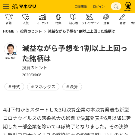
口座開設
ログイン
新着
人気
マーケット
特集
初心者
ライフデザイン
連載
著者
商
HOME
投資のヒント
減益ながら予想を1割以上上回った銘柄は
減益ながら予想を1割以上上回っ
た銘柄は
金山 敏之
投資のヒント
2020/06/08
株式
マネックス
決算
4月下旬からスタートした3月決算企業の本決算発表も新型
コロナウイルスの感染拡大の影響で決算発表を6月以降に延
期した一部企業を除いてほぼ終了となりました。その決算