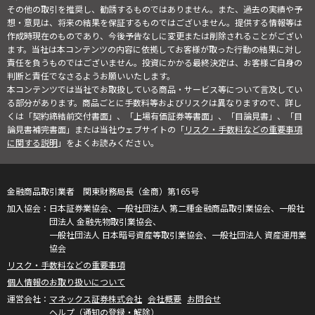
その他の取引を推奨し、勧誘するものではありません。また、過去の実績や予
想・意見は、将来の結果を保証するものではございません。提供する情報等は
作成時現在のものであり、今後予告なしに変更または削除されることがござい
ます。当社は本コンテンツの内容に依拠してお客様が取った行動の結果に対し
責任を負うものではございません。投資にかかる最終決定は、お客様ご自身の
判断と責任でなさるようお願いいたします。
本コンテンツでは当社でお取扱している商品・サービス等について言及してい
る部分があります。商品ごとに手数料等およびリスクは異なりますので、詳し
くは「契約締結前交付書面」、「上場有価証券等書面」、「目論見書」、「目
論見書補完書面」または当社ウェブサイトの「
リスク・手数料などの重要事項
に関する説明
」をよくお読みください。
金融商品取引業者 関東財務局長（金商）第165号
日本証券業協会、一般社団法人 第二種金融商品取引業協会、一般社
団法人 金融先物取引業協会、
一般社団法人 日本暗号資産等取引業協会、一般社団法人 資産運用業
協会
リスク・手数料などの重要事項
個人情報のお取り扱いについて
マネックス証券株式会社
会社概要
お問合せ
ヘルプ（通知の登録・解除）