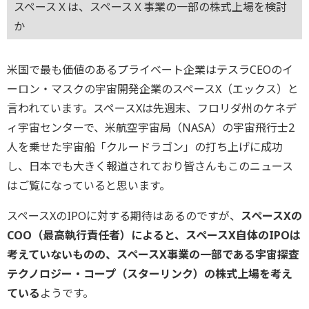
スペースＸは、スペースＸ事業の一部の株式上場を検討
か
米国で最も価値のあるプライベート企業はテスラCEOのイ
ーロン・マスクの宇宙開発企業のスペースX（エックス）と
言われています。スペースXは先週末、フロリダ州のケネデ
ィ宇宙センターで、米航空宇宙局（NASA）の宇宙飛行士2
人を乗せた宇宙船「クルードラゴン」の打ち上げに成功
し、日本でも大きく報道されており皆さんもこのニュース
はご覧になっていると思います。
スペースXのIPOに対する期待はあるのですが、
スペースXの
COO（最高執行責任者）によると、スペースX自体のIPOは
考えていないものの、スペースX事業の一部である宇宙探査
テクノロジー・コープ（スターリンク）の株式上場を考え
ている
ようです。