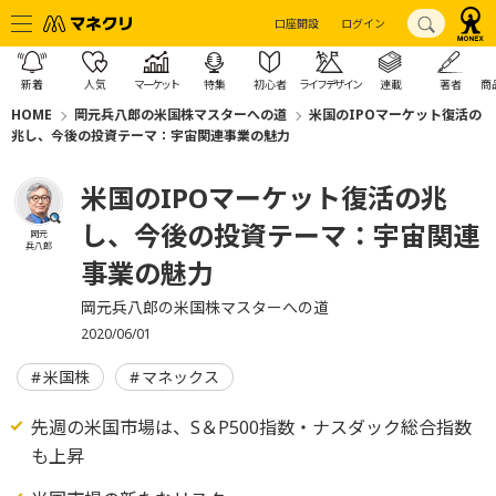
口座開設
ログイン
新着
人気
マーケット
特集
初心者
ライフデザイン
連載
著者
商
HOME
岡元兵八郎の米国株マスターへの道
米国のIPOマーケット復活の
兆し、今後の投資テーマ：宇宙関連事業の魅力
米国のIPOマーケット復活の兆
し、今後の投資テーマ：宇宙関連
岡元
兵八郎
事業の魅力
岡元兵八郎の米国株マスターへの道
2020/06/01
米国株
マネックス
先週の米国市場は、S＆P500指数・ナスダック総合指数
も上昇