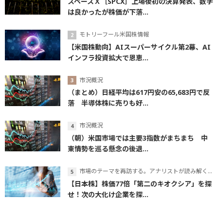
スペースＸ［SPCX］上場後初の決算発表、数字
は良かったが株価が下落...
モトリーフール米国株情報
【米国株動向】AIスーパーサイクル第2幕、AI
インフラ投資拡大で恩恵...
市況概況
（まとめ）日経平均は617円安の65,683円で反
落 半導体株に売りも好...
市況概況
（朝）米国市場では主要3指数がまちまち 中
東情勢を巡る懸念の後退...
市場のテーマを再訪する。アナリストが読み解くテーマの本質
【日本株】株価77倍「第二のキオクシア」を探
せ！次の大化け企業を探...