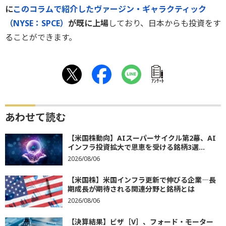
に
このコラムで紹介したヴァージン・ギャラクティック
（NYSE：SPCE）
が既に上場
しており、日本からも投資をす
ることができます。
ｱﾝｹｰﾄ
あわせて読む
【米国株動向】AIスーパーサイクル第2幕、AI
インフラ投資拡大で恩恵を受ける銘柄3選...
2026/08/06
【米国株】米国インフラ更新で伸びる企業―長
期成長が期待される関連分野と銘柄とは
2026/08/06
【決算結果】ビザ［V］、フォード・モーター