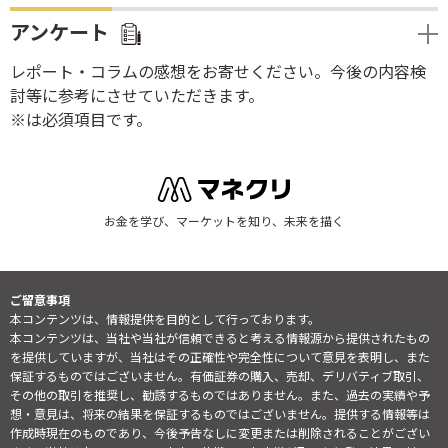
アンケート
レポート・コラムの感想をお寄せください。今後の内容検
討等に参考にさせていただきます。
※は必須項目です。
お金を学び、マーケットを知り、未来を描く
ご留意事項
本コンテンツは、情報提供を目的として行っております。
本コンテンツは、当社や当社が信頼できると考える情報源から提供されたもの
を提供していますが、当社はその正確性や完全性について意見を表明し、また
保証するものではございません。有価証券の購入、売却、デリバティブ取引、
その他の取引を推奨し、勧誘するものではありません。また、過去の実績や予
想・意見は、将来の結果を保証するものではございません。提供する情報等は
作成時現在のものであり、今後予告なしに変更または削除されることがござい