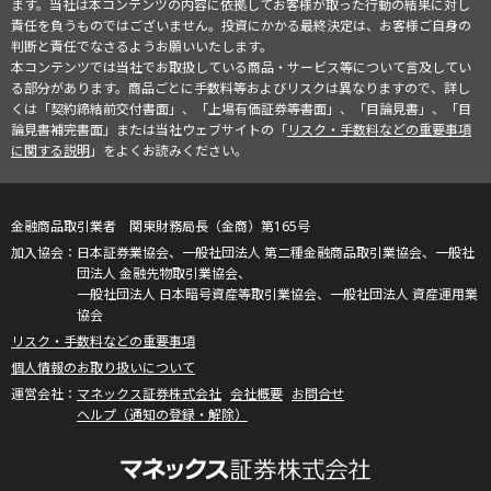
ます。当社は本コンテンツの内容に依拠してお客様が取った行動の結果に対し
責任を負うものではございません。投資にかかる最終決定は、お客様ご自身の
判断と責任でなさるようお願いいたします。
本コンテンツでは当社でお取扱している商品・サービス等について言及してい
る部分があります。商品ごとに手数料等およびリスクは異なりますので、詳し
くは「契約締結前交付書面」、「上場有価証券等書面」、「目論見書」、「目
論見書補完書面」または当社ウェブサイトの「
リスク・手数料などの重要事項
に関する説明
」をよくお読みください。
金融商品取引業者 関東財務局長（金商）第165号
日本証券業協会、一般社団法人 第二種金融商品取引業協会、一般社
団法人 金融先物取引業協会、
一般社団法人 日本暗号資産等取引業協会、一般社団法人 資産運用業
協会
リスク・手数料などの重要事項
個人情報のお取り扱いについて
マネックス証券株式会社
会社概要
お問合せ
ヘルプ（通知の登録・解除）