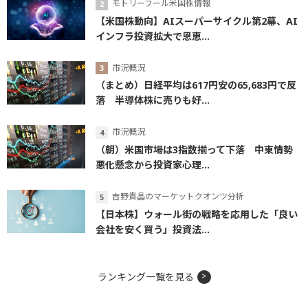
モトリーフール米国株情報
【米国株動向】AIスーパーサイクル第2幕、AI
インフラ投資拡大で恩恵...
市況概況
（まとめ）日経平均は617円安の65,683円で反
落 半導体株に売りも好...
市況概況
（朝）米国市場は3指数揃って下落 中東情勢
悪化懸念から投資家心理...
吉野貴晶のマーケットクオンツ分析
【日本株】ウォール街の戦略を応用した「良い
会社を安く買う」投資法...
ランキング一覧を見る