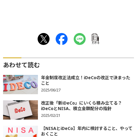
ｱﾝｹｰﾄ
あわせて読む
年金制度改正法成立！iDeCoの改正で決まった
こと
2025/06/27
改正後「新iDeCo」にいくら積み立てる？
iDeCoとNISA、積立金額配分の指針
2025/02/21
【NISAとiDeCo】年内に検討すること、やって
おくこと