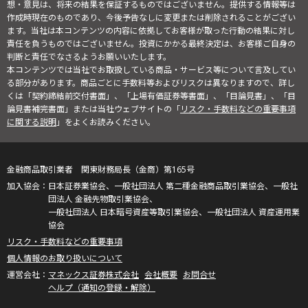
想・意見は、将来の結果を保証するものではございません。提供する情報等は
作成時現在のものであり、今後予告なしに変更または削除されることがござい
ます。当社は本コンテンツの内容に依拠してお客様が取った行動の結果に対し
責任を負うものではございません。投資にかかる最終決定は、お客様ご自身の
判断と責任でなさるようお願いいたします。
本コンテンツでは当社でお取扱している商品・サービス等について言及してい
る部分があります。商品ごとに手数料等およびリスクは異なりますので、詳し
くは「契約締結前交付書面」、「上場有価証券等書面」、「目論見書」、「目
論見書補完書面」または当社ウェブサイトの「
リスク・手数料などの重要事項
に関する説明
」をよくお読みください。
金融商品取引業者 関東財務局長（金商）第165号
日本証券業協会、一般社団法人 第二種金融商品取引業協会、一般社
団法人 金融先物取引業協会、
一般社団法人 日本暗号資産等取引業協会、一般社団法人 資産運用業
協会
リスク・手数料などの重要事項
個人情報のお取り扱いについて
マネックス証券株式会社
会社概要
お問合せ
ヘルプ（通知の登録・解除）