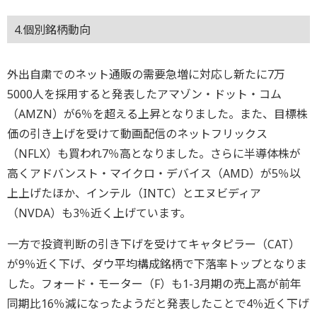
4.個別銘柄動向
外出自粛でのネット通販の需要急増に対応し新たに7万
5000人を採用すると発表したアマゾン・ドット・コム
（AMZN）が6％を超える上昇となりました。また、目標株
価の引き上げを受けて動画配信のネットフリックス
（NFLX）も買われ7％高となりました。さらに半導体株が
高くアドバンスト・マイクロ・デバイス（AMD）が5％以
上上げたほか、インテル（INTC）とエヌビディア
（NVDA）も3％近く上げています。
一方で投資判断の引き下げを受けてキャタピラー（CAT）
が9％近く下げ、ダウ平均構成銘柄で下落率トップとなりま
した。フォード・モーター（F）も1-3月期の売上高が前年
同期比16％減になったようだと発表したことで4％近く下げ