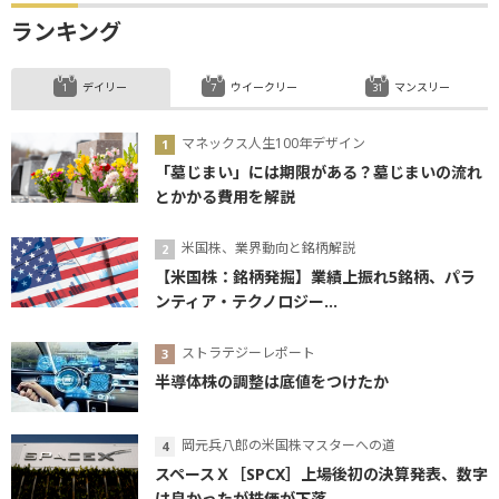
ランキング
デイリー
ウイークリー
マンスリー
マネックス人生100年デザイン
「墓じまい」には期限がある？墓じまいの流れ
とかかる費用を解説
米国株、業界動向と銘柄解説
【米国株：銘柄発掘】業績上振れ5銘柄、パラ
ンティア・テクノロジー...
ストラテジーレポート
半導体株の調整は底値をつけたか
岡元兵八郎の米国株マスターへの道
スペースＸ［SPCX］上場後初の決算発表、数字
は良かったが株価が下落...