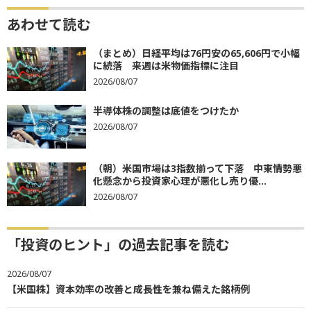
あわせて読む
（まとめ）日経平均は76円安の65,606円で小幅
に続落 来週は米物価指標に注目
2026/08/07
半導体株の調整は底値をつけたか
2026/08/07
（朝）米国市場は3指数揃って下落 中東情勢悪
化懸念から投資家心理が悪化し売り優...
2026/08/07
「投資のヒント」の過去記事を読む
2026/08/07
【米国株】資本効率の改善と成長性を兼ね備えた銘柄例