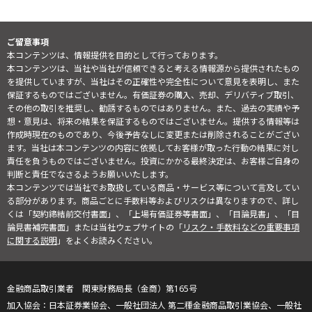
ご留意事項
本コンテンツは、情報提供を目的として行っております。
本コンテンツは、当社や当社が信頼できると考える情報源から提供されたもの
を提供していますが、当社はその正確性や完全性について意見を表明し、また
保証するものではございません。有価証券の購入、売却、デリバティブ取引、
その他の取引を推奨し、勧誘するものではありません。また、過去の実績や予
想・意見は、将来の結果を保証するものではございません。提供する情報等は
作成時現在のものであり、今後予告なしに変更または削除されることがござい
ます。当社は本コンテンツの内容に依拠してお客様が取った行動の結果に対し
責任を負うものではございません。投資にかかる最終決定は、お客様ご自身の
判断と責任でなさるようお願いいたします。
本コンテンツでは当社でお取扱している商品・サービス等について言及してい
る部分があります。商品ごとに手数料等およびリスクは異なりますので、詳し
くは「契約締結前交付書面」、「上場有価証券等書面」、「目論見書」、「目
論見書補完書面」または当社ウェブサイトの「
リスク・手数料などの重要事項
に関する説明
」をよくお読みください。
金融商品取引業者 関東財務局長（金商）第165号
日本証券業協会、一般社団法人 第二種金融商品取引業協会、一般社