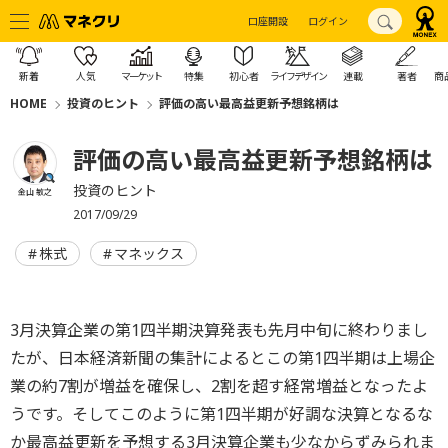
口座開設
ログイン
新着
人気
マーケット
特集
初心者
ライフデザイン
連載
著者
商
HOME
投資のヒント
評価の高い最高益更新予想銘柄は
評価の高い最高益更新予想銘柄は
投資のヒント
金山 敏之
2017/09/29
株式
マネックス
3月決算企業の第1四半期決算発表も先月中旬に終わりまし
たが、日本経済新聞の集計によるとこの第1四半期は上場企
業の約7割が増益を確保し、2割を超す経常増益となったよ
うです。そしてこのように第1四半期が好調な決算となるな
か最高益更新を予想する3月決算企業も少なからずみられま