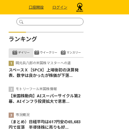
口座開設
ログイン
ランキング
デイリー
ウイークリー
マンスリー
岡元兵八郎の米国株マスターへの道
スペースＸ［SPCX］上場後初の決算発
表、数字は良かったが株価が下落...
モトリーフール米国株情報
【米国株動向】AIスーパーサイクル第2
幕、AIインフラ投資拡大で恩恵...
市況概況
（まとめ）日経平均は617円安の65,683
円で反落 半導体株に売りも好...