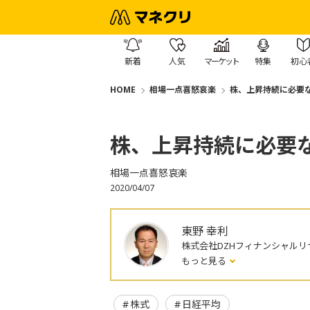
新着
人気
マーケット
特集
初心
HOME
相場一点喜怒哀楽
株、上昇持続に必要
株、上昇持続に必要
相場一点喜怒哀楽
2020/04/07
東野 幸利
株式会社DZHフィナンシャルリ
もっと見る
株式
日経平均