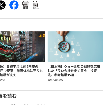
印刷
ｱﾝｹｰﾄ
め）日経平均は617円安の
【日本株】ウォール街の戦略を応用
683円で反落 半導体株に売りも
した「良い会社を安く買う」投資
銘柄が支え
法、参考銘柄15選...
8/06
2026/08/06
事を読む