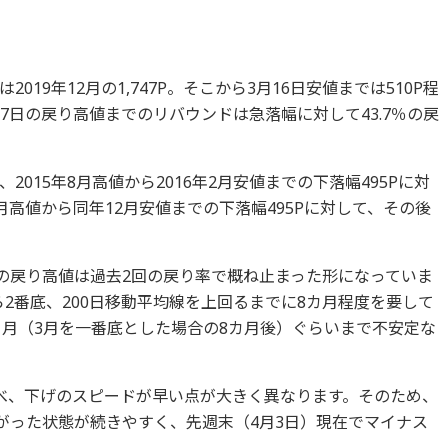
019年12月の1,747P。そこから3月16日安値までは510P程
7日の戻り高値までのリバウンドは急落幅に対して43.7％の戻
015年8月高値から2016年2月安値までの下落幅495Pに対
年1月高値から同年12月安値までの下落幅495Pに対して、その後
日の戻り高値は過去2回の戻り率で概ね止まった形になっていま
2番底、200日移動平均線を上回るまでに8カ月程度を要して
11月（3月を一番底とした場合の8カ月後）ぐらいまで不安定な
べ、下げのスピードが早い点が大きく異なります。そのため、
広がった状態が続きやすく、先週末（4月3日）現在でマイナス