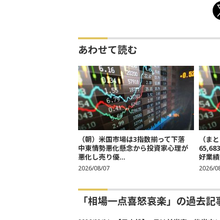
あわせて読む
（朝）米国市場は3指数揃って下落
（まと
中東情勢悪化懸念から投資家心理が
65,
悪化し売り優...
好業績
2026/08/07
2026/0
「相場一点喜怒哀楽」の過去記