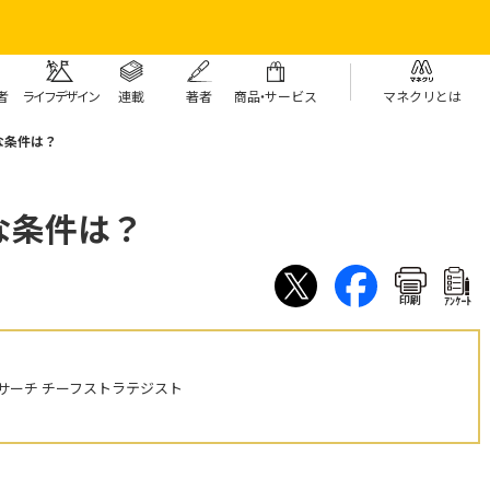
者
ライフデザイン
連載
著者
商
品・
サービス
マネクリとは
な条件は？
な条件は？
印刷
ｱﾝｹｰﾄ
サーチ チーフストラテジスト