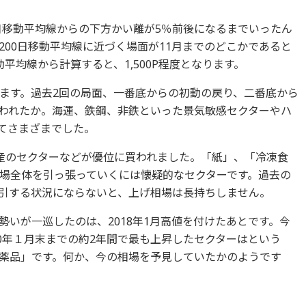
0日移動平均線からの下方かい離が5％前後になるまでいったん
00日移動平均線に近づく場面が11月までのどこかであると
平均線から計算すると、1,500P程度となります。
ます。過去2回の局面、一番底からの初動の戻り、二番底から
われたか。海運、鉄鋼、非鉄といった景気敏感セクターやハ
てさまざまでした。
産のセクターなどが優位に買われました。「紙」、「冷凍食
場全体を引っ張っていくには懐疑的なセクターです。過去の
引する状況にならないと、上げ相場は長持ちしません。
いが一巡したのは、2018年1月高値を付けたあとです。今
0年１月末までの約2年間で最も上昇したセクターはという
薬品」です。何か、今の相場を予見していたかのようです