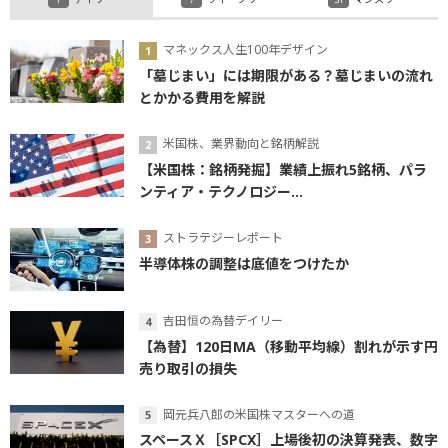
マネックス人生100年デザイン
「墓じまい」には期限がある？墓じまいの流れ
とかかる費用を解説
米国株、業界動向と銘柄解説
【米国株：銘柄発掘】業績上振れ5銘柄、パラ
ンティア・テクノロジー...
ストラテジーレポート
半導体株の調整は底値をつけたか
吉田恒の為替デイリー
【為替】120日MA（移動平均線）割れが示す円
売り取引の損失
岡元兵八郎の米国株マスターへの道
スペースＸ［SPCX］上場後初の決算発表、数字