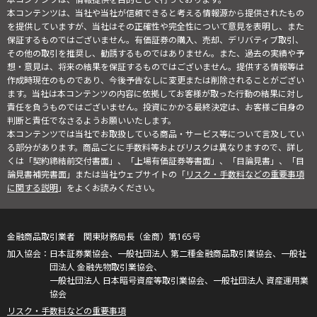
本コンテンツは、当社や当社が信頼できると考える情報源から提供されたもの
を提供していますが、当社はその正確性や完全性について意見を表明し、また
保証するものではございません。有価証券の購入、売却、デリバティブ取引、
その他の取引を推奨し、勧誘するものではありません。また、過去の実績や予
想・意見は、将来の結果を保証するものではございません。提供する情報等は
作成時現在のものであり、今後予告なしに変更または削除されることがござい
ます。当社は本コンテンツの内容に依拠してお客様が取った行動の結果に対し
責任を負うものではございません。投資にかかる最終決定は、お客様ご自身の
判断と責任でなさるようお願いいたします。
本コンテンツでは当社でお取扱している商品・サービス等について言及してい
る部分があります。商品ごとに手数料等およびリスクは異なりますので、詳し
くは「契約締結前交付書面」、「上場有価証券等書面」、「目論見書」、「目
論見書補完書面」または当社ウェブサイトの「
リスク・手数料などの重要事項
に関する説明
」をよくお読みください。
金融商品取引業者 関東財務局長（金商）第165号
日本証券業協会、一般社団法人 第二種金融商品取引業協会、一般社
団法人 金融先物取引業協会、
一般社団法人 日本暗号資産等取引業協会、一般社団法人 資産運用業
協会
リスク・手数料などの重要事項