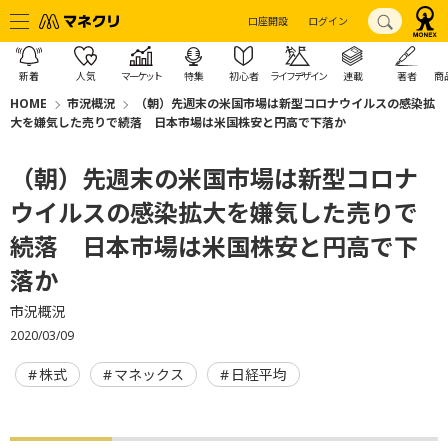
口座開設
ログイン
新着
人気
マーケット
特集
初心者
ライフデザイン
連載
著者
商
HOME
市況概況
（朝）先週末の米国市場は新型コロナウイルスの感染拡
大を嫌気した売りで続落 日本市場は米国株安と円高で下落か
（朝）先週末の米国市場は新型コロナ
ウイルスの感染拡大を嫌気した売りで
続落 日本市場は米国株安と円高で下
落か
市況概況
2020/03/09
株式
マネックス
日経平均