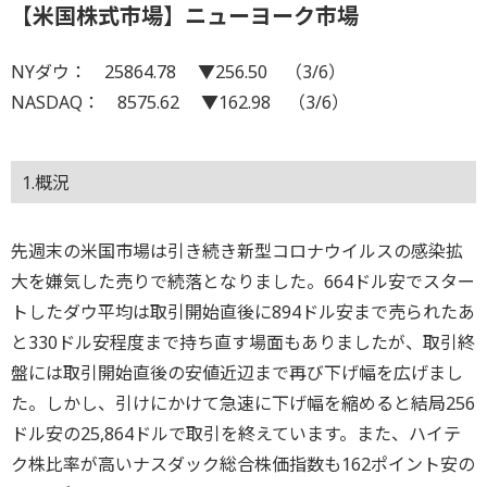
【米国株式市場】ニューヨーク市場
NYダウ： 25864.78 ▼256.50 （3/6）
NASDAQ： 8575.62 ▼162.98 （3/6）
1.概況
先週末の米国市場は引き続き新型コロナウイルスの感染拡
大を嫌気した売りで続落となりました。664ドル安でスター
トしたダウ平均は取引開始直後に894ドル安まで売られたあ
と330ドル安程度まで持ち直す場面もありましたが、取引終
盤には取引開始直後の安値近辺まで再び下げ幅を広げまし
た。しかし、引けにかけて急速に下げ幅を縮めると結局256
ドル安の25,864ドルで取引を終えています。また、ハイテ
ク株比率が高いナスダック総合株価指数も162ポイント安の