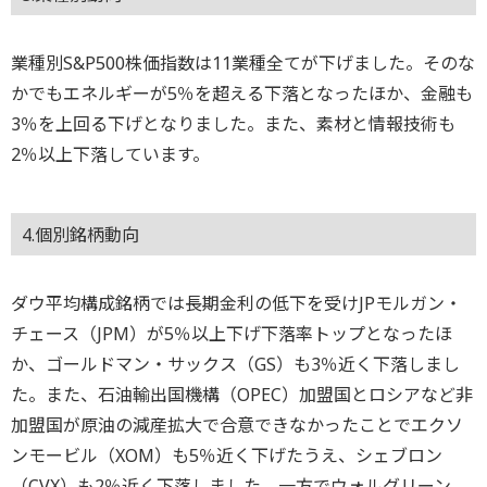
業種別S&P500株価指数は11業種全てが下げました。そのな
かでもエネルギーが5％を超える下落となったほか、金融も
3％を上回る下げとなりました。また、素材と情報技術も
2％以上下落しています。
4.個別銘柄動向
ダウ平均構成銘柄では長期金利の低下を受けJPモルガン・
チェース（JPM）が5％以上下げ下落率トップとなったほ
か、ゴールドマン・サックス（GS）も3％近く下落しまし
た。また、石油輸出国機構（OPEC）加盟国とロシアなど非
加盟国が原油の減産拡大で合意できなかったことでエクソ
ンモービル（XOM）も5％近く下げたうえ、シェブロン
（CVX）も2％近く下落しました。一方でウォルグリーン