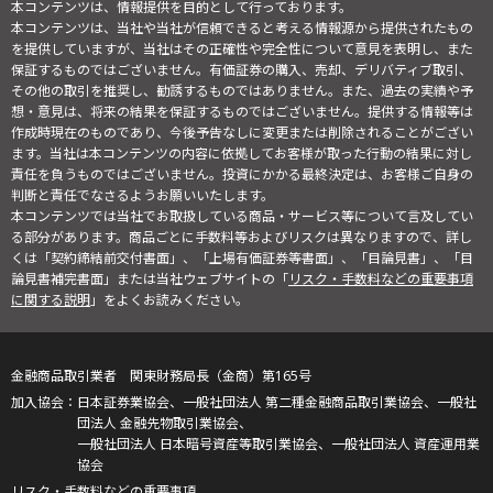
本コンテンツは、情報提供を目的として行っております。
本コンテンツは、当社や当社が信頼できると考える情報源から提供されたもの
を提供していますが、当社はその正確性や完全性について意見を表明し、また
保証するものではございません。有価証券の購入、売却、デリバティブ取引、
その他の取引を推奨し、勧誘するものではありません。また、過去の実績や予
想・意見は、将来の結果を保証するものではございません。提供する情報等は
作成時現在のものであり、今後予告なしに変更または削除されることがござい
ます。当社は本コンテンツの内容に依拠してお客様が取った行動の結果に対し
責任を負うものではございません。投資にかかる最終決定は、お客様ご自身の
判断と責任でなさるようお願いいたします。
本コンテンツでは当社でお取扱している商品・サービス等について言及してい
る部分があります。商品ごとに手数料等およびリスクは異なりますので、詳し
くは「契約締結前交付書面」、「上場有価証券等書面」、「目論見書」、「目
論見書補完書面」または当社ウェブサイトの「
リスク・手数料などの重要事項
に関する説明
」をよくお読みください。
金融商品取引業者 関東財務局長（金商）第165号
日本証券業協会、一般社団法人 第二種金融商品取引業協会、一般社
団法人 金融先物取引業協会、
一般社団法人 日本暗号資産等取引業協会、一般社団法人 資産運用業
協会
リスク・手数料などの重要事項