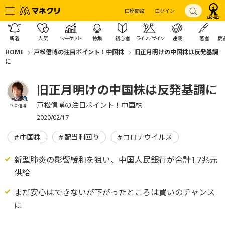
口座開設
ログイン
新着
人気
マーケット
特集
初心者
ライフデザイン
連載
著者
商
HOME
戸松信博の注目ポイント！中国株
旧正月明けの中国株は反発基調
に
旧正月明けの中国株は反発基調に
戸松信博の注目ポイント！中国株
戸松 信博
2020/02/17
中国株
配当利回り
コロナウイルス
新型肺炎の影響緩和を狙い、中国人民銀行が合計1.7兆元
供給
まだ安心はできないが下がったところは買いのチャンス
に