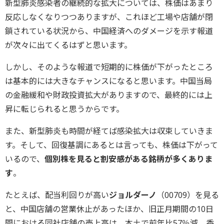
新型肺炎感染者の継続的な拡大については、株価はあまり
反応しなくなりつつありますが、これほど工場や店舗が閉
鎖されている状況から、中国経済へのダメージを示す報道
が次々に出てくるはずと思います。
しかし、そのような報道で短期的に株価が下がったところ
は基本的には大きなチャンスになると思います。中国当局
の金融緩和や財政投資拡大がありますので、最終的には上
昇に転じられると思うからです。
また、新型肺炎も時間が経てば感染拡大は収束していきま
す。そして、回復基調にあるとは言っても、株価は下がって
いるので、
個別株を見ると割安感がある銘柄が多くありま
す
。
たとえば、配当利回りが高い
ジョルダーノ
（00709）を見る
と、中国店舗の営業休止があったほか、旧正月期間の10日
間における同社店舗の売上高は、本土で前年比57％減、香