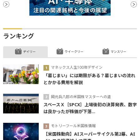
ランキング
デイリー
ウイークリー
マンスリー
マネックス人生100年デザイン
「墓じまい」には期限がある？墓じまいの流れ
とかかる費用を解説
岡元兵八郎の米国株マスターへの道
スペースＸ［SPCX］上場後初の決算発表、数字
は良かったが株価が下落...
モトリーフール米国株情報
【米国株動向】AIスーパーサイクル第2幕、AI