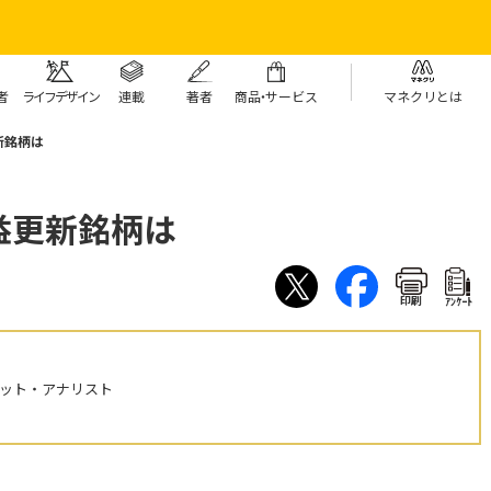
者
ライフデザイン
連載
著者
商
品・
サービス
マネクリとは
新銘柄は
益更新銘柄は
印刷
ｱﾝｹｰﾄ
ケット・アナリスト