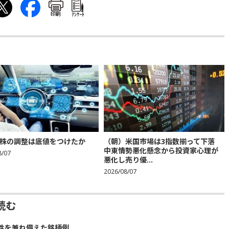
印刷
ｱﾝｹｰﾄ
株の調整は底値をつけたか
（朝）米国市場は3指数揃って下落
中東情勢悪化懸念から投資家心理が
8/07
悪化し売り優...
2026/08/07
読む
性を兼ね備えた銘柄例