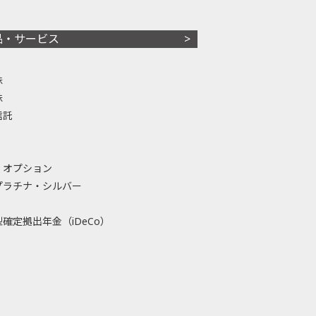
品・サービス
株
株
信託
・オプション
プラチナ・シルバー
確定拠出年金（iDeCo）