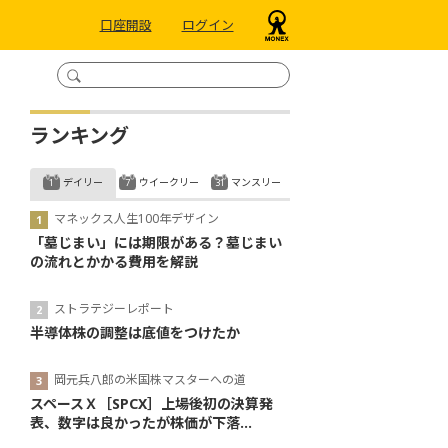
口座開設
ログイン
ランキング
デイリー
ウイークリー
マンスリー
マネックス人生100年デザイン
「墓じまい」には期限がある？墓じまい
の流れとかかる費用を解説
ストラテジーレポート
半導体株の調整は底値をつけたか
岡元兵八郎の米国株マスターへの道
スペースＸ［SPCX］上場後初の決算発
表、数字は良かったが株価が下落...