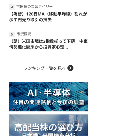
吉田恒の為替デイリー
【為替】120日MA（移動平均線）割れが
示す円売り取引の損失
市況概況
（朝）米国市場は3指数揃って下落 中東
情勢悪化懸念から投資家心理...
ランキング一覧を見る