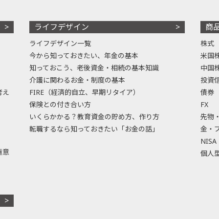
ライフデザイン
商
ライフデザイン一覧
株式
今から知っておきたい、年金の基本
米国
知っておこう、老後資金・相続の基本知識
中国
介護に関わるお金・制度の基本
投資
考え
FIRE（経済的自立、早期リタイア）
債券
保険との付き合い方
FX
いくらかかる？教育資金の貯め方、作り方
先物
転職するなら知っておきたい「お金の話」
金・
NISA
極意
個人型