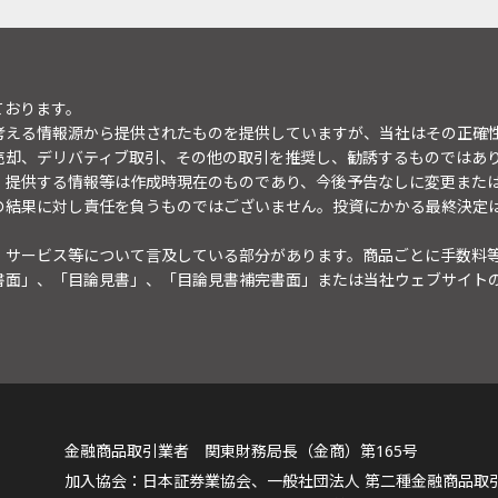
ております。
考える情報源から提供されたものを提供していますが、当社はその正確
売却、デリバティブ取引、その他の取引を推奨し、勧誘するものではあ
。提供する情報等は作成時現在のものであり、今後予告なしに変更また
の結果に対し責任を負うものではございません。投資にかかる最終決定
・サービス等について言及している部分があります。商品ごとに手数料
書面」、「目論見書」、「目論見書補完書面」または当社ウェブサイト
金融商品取引業者 関東財務局長（金商）第165号
日本証券業協会、一般社団法人 第二種金融商品取