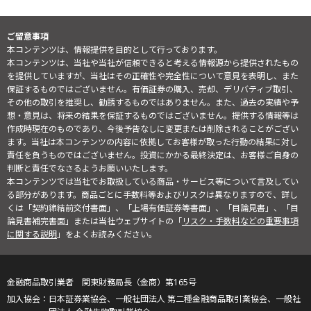
ご留意事項
本コンテンツは、情報提供を目的として行っております。
本コンテンツは、当社や当社が信頼できると考える情報源から提供されたもの
を提供していますが、当社はその正確性や完全性について意見を表明し、また
保証するものではございません。有価証券の購入、売却、デリバティブ取引、
その他の取引を推奨し、勧誘するものではありません。また、過去の実績や予
想・意見は、将来の結果を保証するものではございません。提供する情報等は
作成時現在のものであり、今後予告なしに変更または削除されることがござい
ます。当社は本コンテンツの内容に依拠してお客様が取った行動の結果に対し
責任を負うものではございません。投資にかかる最終決定は、お客様ご自身の
判断と責任でなさるようお願いいたします。
本コンテンツでは当社でお取扱している商品・サービス等について言及してい
る部分があります。商品ごとに手数料等およびリスクは異なりますので、詳し
くは「契約締結前交付書面」、「上場有価証券等書面」、「目論見書」、「目
論見書補完書面」または当社ウェブサイトの「
リスク・手数料などの重要事項
に関する説明
」をよくお読みください。
金融商品取引業者 関東財務局長（金商）第165号
日本証券業協会、一般社団法人 第二種金融商品取引業協会、一般社