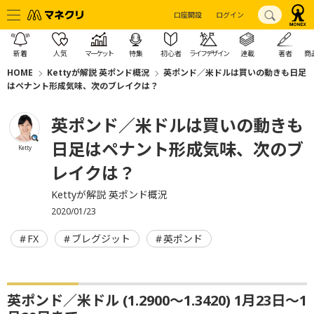
口座開設
ログイン
新着
人気
マーケット
特集
初心者
ライフデザイン
連載
著者
商
HOME
Kettyが解説 英ポンド概況
英ポンド／米ドルは買いの動きも日足
はペナント形成気味、次のブレイクは？
英ポンド／米ドルは買いの動きも
日足はペナント形成気味、次のブ
Ketty
レイクは？
Kettyが解説 英ポンド概況
2020/01/23
FX
ブレグジット
英ポンド
英ポンド／米ドル (1.2900〜1.3420) 1月23日〜1