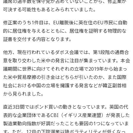
議席の過半数を保守党が占めていないことから、修正案が
可決する可能性もあるとみられていました。
修正案のうち1件目は、EU離脱後に英在住のEU市民に自動
的に居住権を与えるとともに、居住権を証明する物理的な
証書を交付する内容となります。
他方、現在行われているダボス会議では、第1段階の通商合
意を取り交わした米中の発言に注目が集まっています。本会
議期間に世界に向けてそれぞれの立場で2019年から始まっ
た米中貿易摩擦の引き金はどちらが引いたのか、また国際
社会における中国の立場を擁護する発言などが韓正副首相
から見られました。
直近3日間ではポンド買いの動きとなっています。英国の代
表的な企業団体であるCBI（イギリス産業連盟）が発表した
製造業動向指数が好調だったことも要因の1つになっていま
す。ただ、12月の下院選挙以降ボラティリティが低くなっ