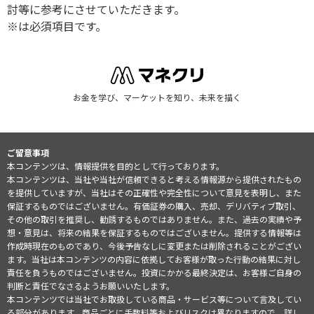
討等に参考にさせていただきます。
※は必須項目です。
お金を学び、マーケットを知り、未来を描く
ご留意事項
本コンテンツは、情報提供を目的として行っております。
本コンテンツは、当社や当社が信頼できると考える情報源から提供されたもの
を提供していますが、当社はその正確性や完全性について意見を表明し、また
保証するものではございません。有価証券の購入、売却、デリバティブ取引、
その他の取引を推奨し、勧誘するものではありません。また、過去の実績や予
想・意見は、将来の結果を保証するものではございません。提供する情報等は
作成時現在のものであり、今後予告なしに変更または削除されることがござい
ます。当社は本コンテンツの内容に依拠してお客様が取った行動の結果に対し
責任を負うものではございません。投資にかかる最終決定は、お客様ご自身の
判断と責任でなさるようお願いいたします。
本コンテンツでは当社でお取扱している商品・サービス等について言及してい
る部分があります。商品ごとに手数料等およびリスクは異なりますので、詳し