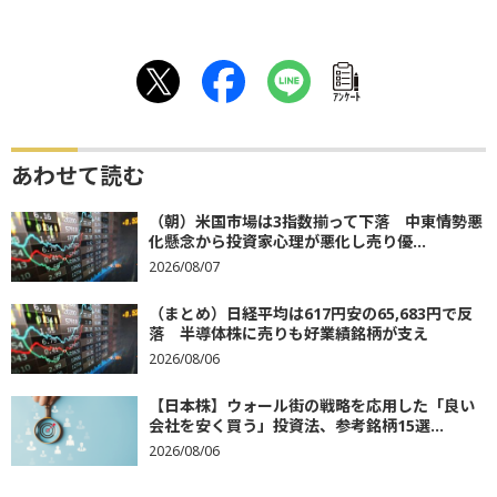
ｱﾝｹｰﾄ
あわせて読む
（朝）米国市場は3指数揃って下落 中東情勢悪
化懸念から投資家心理が悪化し売り優...
2026/08/07
（まとめ）日経平均は617円安の65,683円で反
落 半導体株に売りも好業績銘柄が支え
2026/08/06
【日本株】ウォール街の戦略を応用した「良い
会社を安く買う」投資法、参考銘柄15選...
2026/08/06