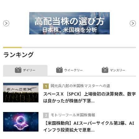
ランキング
デイリー
ウイークリー
マンスリー
岡元兵八郎の米国株マスターへの道
スペースＸ［SPCX］上場後初の決算発表、数字
は良かったが株価が下落...
モトリーフール米国株情報
【米国株動向】AIスーパーサイクル第2幕、AI
インフラ投資拡大で恩恵...