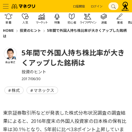
口座開設
ログイン
新着
人気
マーケット
特集
初心者
ライフデザイン
連載
著者
商
HOME
投資のヒント
5年間で外国人持ち株比率が大きくアップした銘柄
は
5年間で外国人持ち株比率が大き
くアップした銘柄は
金山 敏之
投資のヒント
2017/06/30
株式
マネックス
東京証券取引所などが発表した株式分布状況調査の調査結
果によると、2016年度末の外国人投資家の日本株の保有比
率は30.1％となり、5年前に比べ3.8ポイント上昇していま