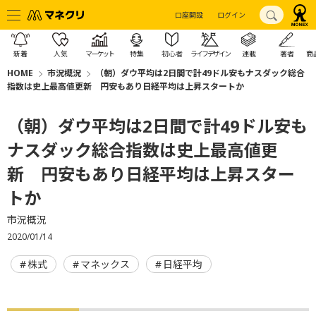
口座開設
ログイン
新着
人気
マーケット
特集
初心者
ライフデザイン
連載
著者
商
HOME
市況概況
（朝）ダウ平均は2日間で計49ドル安もナスダック総合
指数は史上最高値更新 円安もあり日経平均は上昇スタートか
（朝）ダウ平均は2日間で計49ドル安も
ナスダック総合指数は史上最高値更
新 円安もあり日経平均は上昇スター
トか
市況概況
2020/01/14
株式
マネックス
日経平均