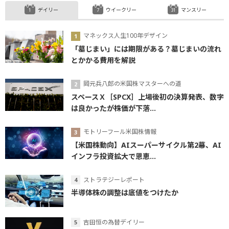
デイリー
ウイークリー
マンスリー
マネックス人生100年デザイン
「墓じまい」には期限がある？墓じまいの流れ
とかかる費用を解説
岡元兵八郎の米国株マスターへの道
スペースＸ［SPCX］上場後初の決算発表、数字
は良かったが株価が下落...
モトリーフール米国株情報
【米国株動向】AIスーパーサイクル第2幕、AI
インフラ投資拡大で恩恵...
ストラテジーレポート
半導体株の調整は底値をつけたか
吉田恒の為替デイリー