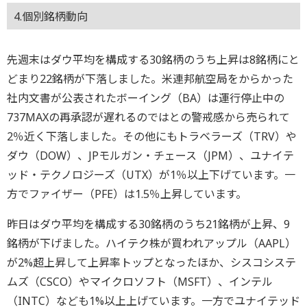
4.個別銘柄動向
先週末はダウ平均を構成する30銘柄のうち上昇は8銘柄にと
どまり22銘柄が下落しました。米連邦航空局をからかった
社内文書が公表されたボーイング（BA）は運行停止中の
737MAXの再承認が遅れるのではとの警戒感から売られて
2％近く下落しました。その他にもトラベラーズ（TRV）や
ダウ（DOW）、JPモルガン・チェース（JPM）、ユナイテ
ッド・テクノロジーズ（UTX）が1％以上下げています。一
方でファイザー（PFE）は1.5％上昇しています。
昨日はダウ平均を構成する30銘柄のうち21銘柄が上昇、9
銘柄が下げました。ハイテク株が買われアップル（AAPL）
が2%超上昇して上昇率トップとなったほか、シスコシステ
ムズ（CSCO）やマイクロソフト（MSFT）、インテル
（INTC）なども1%以上上げています。一方でユナイテッド