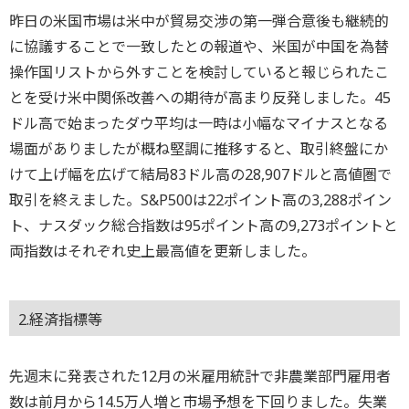
昨日の米国市場は米中が貿易交渉の第一弾合意後も継続的
に協議することで一致したとの報道や、米国が中国を為替
操作国リストから外すことを検討していると報じられたこ
とを受け米中関係改善への期待が高まり反発しました。45
ドル高で始まったダウ平均は一時は小幅なマイナスとなる
場面がありましたが概ね堅調に推移すると、取引終盤にか
けて上げ幅を広げて結局83ドル高の28,907ドルと高値圏で
取引を終えました。S&P500は22ポイント高の3,288ポイン
ト、ナスダック総合指数は95ポイント高の9,273ポイントと
両指数はそれぞれ史上最高値を更新しました。
2.経済指標等
先週末に発表された12月の米雇用統計で非農業部門雇用者
数は前月から14.5万人増と市場予想を下回りました。失業