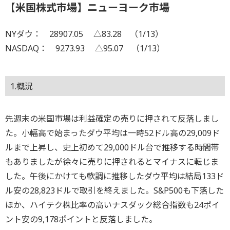
【米国株式市場】ニューヨーク市場
NYダウ： 28907.05 △83.28 （1/13）
NASDAQ： 9273.93 △95.07 （1/13）
1.概況
先週末の米国市場は利益確定の売りに押されて反落しまし
た。小幅高で始まったダウ平均は一時52ドル高の29,009ド
ルまで上昇し、史上初めて29,000ドル台で推移する時間帯
もありましたが徐々に売りに押されるとマイナスに転じま
した。午後にかけても軟調に推移したダウ平均は結局133ド
ル安の28,823ドルで取引を終えました。S&P500も下落した
ほか、ハイテク株比率の高いナスダック総合指数も24ポイ
ント安の9,178ポイントと反落しました。