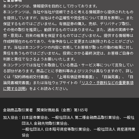
ご留意事項
本コンテンツは、情報提供を目的として行っております。
本コンテンツは、当社や当社が信頼できると考える情報源から提供されたもの
を提供していますが、当社はその正確性や完全性について意見を表明し、また
保証するものではございません。有価証券の購入、売却、デリバティブ取引、
その他の取引を推奨し、勧誘するものではありません。また、過去の実績や予
想・意見は、将来の結果を保証するものではございません。提供する情報等は
作成時現在のものであり、今後予告なしに変更または削除されることがござい
ます。当社は本コンテンツの内容に依拠してお客様が取った行動の結果に対し
責任を負うものではございません。投資にかかる最終決定は、お客様ご自身の
判断と責任でなさるようお願いいたします。
本コンテンツでは当社でお取扱している商品・サービス等について言及してい
る部分があります。商品ごとに手数料等およびリスクは異なりますので、詳し
くは「契約締結前交付書面」、「上場有価証券等書面」、「目論見書」、「目
論見書補完書面」または当社ウェブサイトの「
リスク・手数料などの重要事項
に関する説明
」をよくお読みください。
金融商品取引業者 関東財務局長（金商）第165号
日本証券業協会、一般社団法人 第二種金融商品取引業協会、一般社
団法人 金融先物取引業協会、
一般社団法人 日本暗号資産等取引業協会、一般社団法人 資産運用業
協会