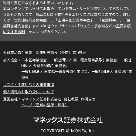
判断と責任でなさるようお願いいたします。
本コンテンツでは当社でお取扱している商品・サービス等について言及してい
る部分があります。商品ごとに手数料等およびリスクは異なりますので、詳し
くは「契約締結前交付書面」、「上場有価証券等書面」、「目論見書」、「目
論見書補完書面」または当社ウェブサイトの「
リスク・手数料などの重要事項
に関する説明
」をよくお読みください。
金融商品取引業者 関東財務局長（金商）第165号
日本証券業協会、一般社団法人 第二種金融商品取引業協会、一般社
団法人 金融先物取引業協会、
一般社団法人 日本暗号資産等取引業協会、一般社団法人 資産運用業
協会
リスク・手数料などの重要事項
個人情報のお取り扱いについて
マネックス証券株式会社
会社概要
お問合せ
ヘルプ（通知の登録・解除）
COPYRIGHT © MONEX, Inc.