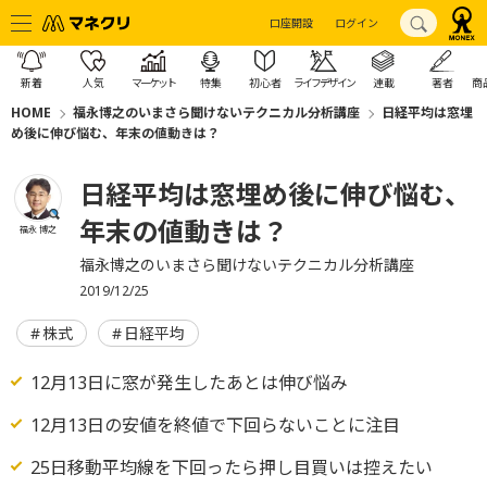
口座開設
ログイン
新着
人気
マーケット
特集
初心者
ライフデザイン
連載
著者
商
HOME
福永博之のいまさら聞けないテクニカル分析講座
日経平均は窓埋
め後に伸び悩む、年末の値動きは？
日経平均は窓埋め後に伸び悩む、
年末の値動きは？
福永 博之
福永博之のいまさら聞けないテクニカル分析講座
2019/12/25
株式
日経平均
12月13日に窓が発生したあとは伸び悩み
12月13日の安値を終値で下回らないことに注目
25日移動平均線を下回ったら押し目買いは控えたい