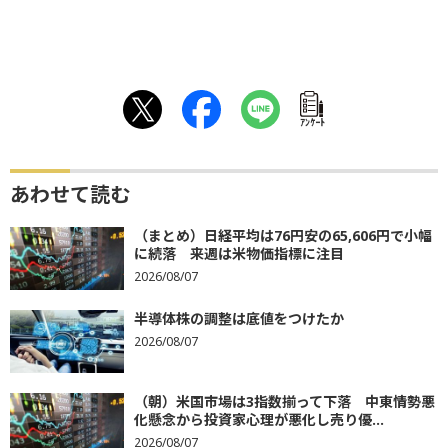
ｱﾝｹｰﾄ
あわせて読む
（まとめ）日経平均は76円安の65,606円で小幅
に続落 来週は米物価指標に注目
2026/08/07
半導体株の調整は底値をつけたか
2026/08/07
（朝）米国市場は3指数揃って下落 中東情勢悪
化懸念から投資家心理が悪化し売り優...
2026/08/07