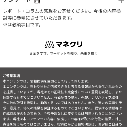
レポート・コラムの感想をお寄せください。今後の内容検
討等に参考にさせていただきます。
※は必須項目です。
お金を学び、マーケットを知り、未来を描く
ご留意事項
本コンテンツは、情報提供を目的として行っております。
本コンテンツは、当社や当社が信頼できると考える情報源から提供されたもの
を提供していますが、当社はその正確性や完全性について意見を表明し、また
保証するものではございません。有価証券の購入、売却、デリバティブ取引、
その他の取引を推奨し、勧誘するものではありません。また、過去の実績や予
想・意見は、将来の結果を保証するものではございません。提供する情報等は
作成時現在のものであり、今後予告なしに変更または削除されることがござい
ます。当社は本コンテンツの内容に依拠してお客様が取った行動の結果に対し
責任を負うものではございません。投資にかかる最終決定は、お客様ご自身の