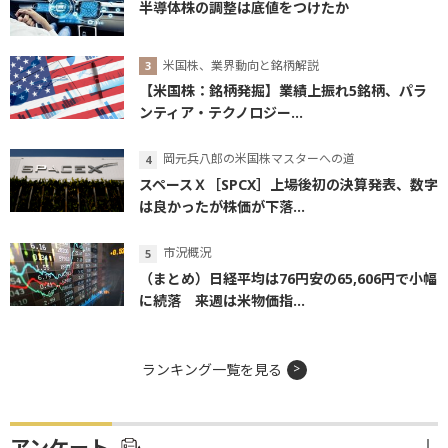
半導体株の調整は底値をつけたか
米国株、業界動向と銘柄解説
【米国株：銘柄発掘】業績上振れ5銘柄、パラ
ンティア・テクノロジー...
岡元兵八郎の米国株マスターへの道
スペースＸ［SPCX］上場後初の決算発表、数字
は良かったが株価が下落...
市況概況
（まとめ）日経平均は76円安の65,606円で小幅
に続落 来週は米物価指...
ランキング一覧を見る
アンケート