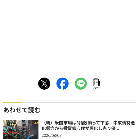
ｱﾝｹｰﾄ
あわせて読む
（朝）米国市場は3指数揃って下落 中東情勢悪
化懸念から投資家心理が悪化し売り優...
2026/08/07