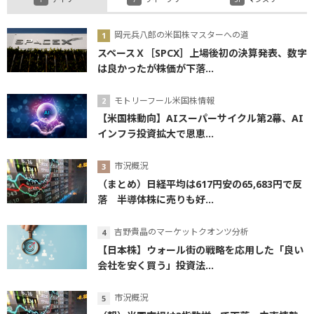
岡元兵八郎の米国株マスターへの道
スペースＸ［SPCX］上場後初の決算発表、数字
は良かったが株価が下落...
モトリーフール米国株情報
【米国株動向】AIスーパーサイクル第2幕、AI
インフラ投資拡大で恩恵...
市況概況
（まとめ）日経平均は617円安の65,683円で反
落 半導体株に売りも好...
吉野貴晶のマーケットクオンツ分析
【日本株】ウォール街の戦略を応用した「良い
会社を安く買う」投資法...
市況概況