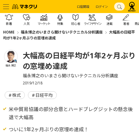
口座開設
ログイン
新着
人気
マーケット
特集
初心者
ライフデザイン
連載
著者
商
HOME
福永博之のいまさら聞けないテクニカル分析講座
大幅高の日経平
均が1年2ヶ月ぶりの窓埋め達成
大幅高の日経平均が1年2ヶ月ぶり
の窓埋め達成
福永 博之
福永博之のいまさら聞けないテクニカル分析講座
2019/12/18
株式
日経平均
米中貿易協議の部分合意とハードブレグジットの懸念後
退で大幅高
ついに1年2ヶ月ぶりの窓埋め達成！