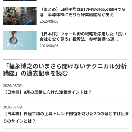
（まとめ）日経平均は617円安の65,683円で反
落 半導体株に売りも好業績銘柄が支え
2026/08/06
【日本株】ウォール街の戦略を応用した「良い
会社を安く買う」投資法、参考銘柄15選...
2026/08/06
「福永博之のいまさら聞けないテクニカル分析
講座」の過去記事を読む
2026/08/05
【日本株】8月の反騰に向けた注目ポイントは？
2026/07/29
【日本株】日経平均の上昇トレンド回復を妨げた2つの壁と下げ止ま
りのサインとは？