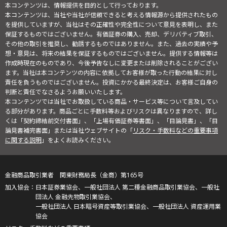
本コンテンツは、情報提供を目的として行っております。
本コンテンツは、当社や当社が信頼できると考える情報源から提供されたもの
を提供していますが、当社はその正確性や完全性について意見を表明し、また
保証するものではございません。有価証券の購入、売却、デリバティブ取引、
その他の取引を推奨し、勧誘するものではありません。また、過去の実績や予
想・意見は、将来の結果を保証するものではございません。提供する情報等は
作成時現在のものであり、今後予告なしに変更または削除されることがござい
ます。当社は本コンテンツの内容に依拠してお客様が取った行動の結果に対し
責任を負うものではございません。投資にかかる最終決定は、お客様ご自身の
判断と責任でなさるようお願いいたします。
本コンテンツでは当社でお取扱している商品・サービス等について言及してい
る部分があります。商品ごとに手数料等およびリスクは異なりますので、詳し
くは「契約締結前交付書面」、「上場有価証券等書面」、「目論見書」、「目
論見書補完書面」または当社ウェブサイトの「
リスク・手数料などの重要事項
に関する説明
」をよくお読みください。
金融商品取引業者 関東財務局長（金商）第165号
日本証券業協会、一般社団法人 第二種金融商品取引業協会、一般社
団法人 金融先物取引業協会、
一般社団法人 日本暗号資産等取引業協会、一般社団法人 資産運用業
協会