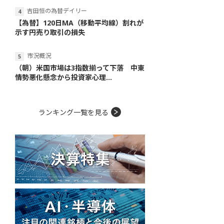
吉田恒の為替デイリー
【為替】120日MA（移動平均線）割れが
示す円売り取引の損失
市況概況
（朝）米国市場は3指数揃って下落 中東
情勢悪化懸念から投資家心理...
ランキング一覧を見る