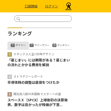
口座開設
ログイン
ランキング
デイリー
ウイークリー
マンスリー
マネックス人生100年デザイン
「墓じまい」には期限がある？墓じまい
の流れとかかる費用を解説
ストラテジーレポート
半導体株の調整は底値をつけたか
岡元兵八郎の米国株マスターへの道
スペースＸ［SPCX］上場後初の決算発
表、数字は良かったが株価が下落...