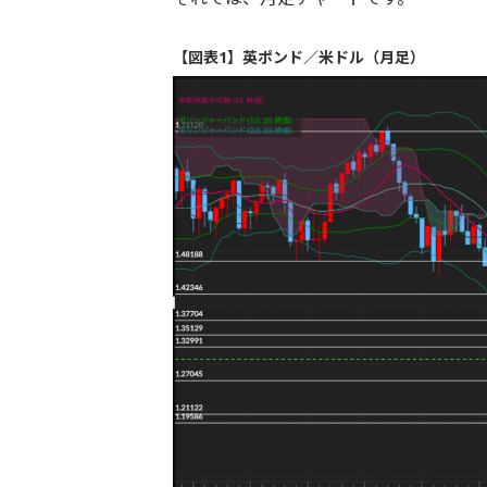
【図表1】英ポンド／米ドル（月足）