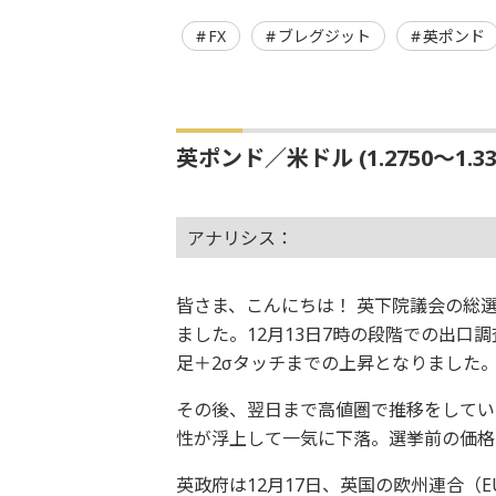
FX
ブレグジット
英ポンド
英ポンド／米ドル (1.2750〜1.3
アナリシス：
皆さま、こんにちは！ 英下院議会の総
ました。12月13日7時の段階での出口調
足＋2σタッチまでの上昇となりました
その後、翌日まで高値圏で推移をしてい
性が浮上して一気に下落。選挙前の価格
英政府は12月17日、英国の欧州連合（