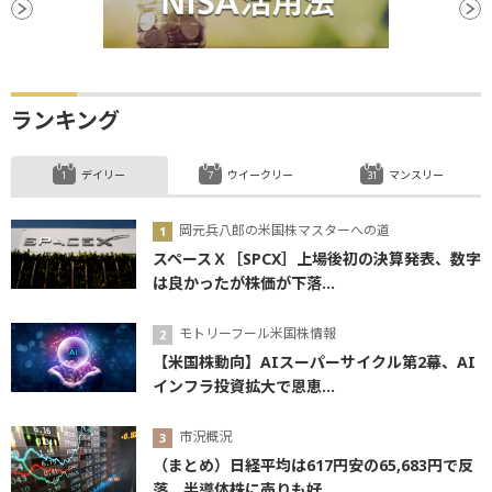
…
ランキング
デイリー
ウイークリー
マンスリー
岡元兵八郎の米国株マスターへの道
スペースＸ［SPCX］上場後初の決算発表、数字
は良かったが株価が下落...
モトリーフール米国株情報
【米国株動向】AIスーパーサイクル第2幕、AI
インフラ投資拡大で恩恵...
市況概況
（まとめ）日経平均は617円安の65,683円で反
落 半導体株に売りも好...