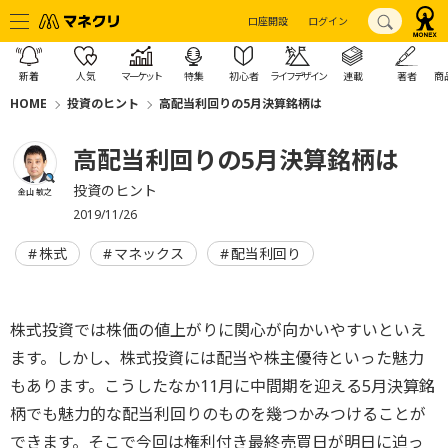
口座開設
ログイン
新着
人気
マーケット
特集
初心者
ライフデザイン
連載
著者
商
HOME
投資のヒント
高配当利回りの5月決算銘柄は
高配当利回りの5月決算銘柄は
投資のヒント
金山 敏之
2019/11/26
株式
マネックス
配当利回り
株式投資では株価の値上がりに関心が向かいやすいといえ
ます。しかし、株式投資には配当や株主優待といった魅力
もあります。こうしたなか11月に中間期を迎える5月決算銘
柄でも魅力的な配当利回りのものを幾つかみつけることが
できます。そこで今回は権利付き最終売買日が明日に迫っ