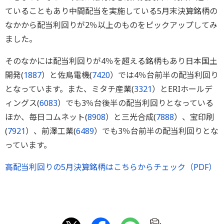
ていることもあり中間配当を実施している5月末決算銘柄の
なかから配当利回りが2％以上のものをピックアップしてみ
ました。
そのなかには配当利回りが4％を超える銘柄もあり日本国土
開発(
1887
）と佐鳥電機(
7420
）では4％台前半の配当利回り
となっています。また、ミタチ産業(
3321
）とERIホールデ
ィングス(
6083
）でも3％台後半の配当利回りとなっている
ほか、毎日コムネット(
8908
）と三光合成(
7888
）、宝印刷
(
7921
）、前澤工業(
6489
）でも3％台前半の配当利回りとな
っています。
高配当利回りの5月決算銘柄はこちらからチェック（PDF）