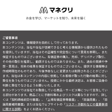
お金を学び、マーケットを知り、未来を描く
ご留意事項
本コンテンツは、情報提供を目的として行っております。
本コンテンツは、当社や当社が信頼できると考える情報源から提供されたもの
を提供していますが、当社はその正確性や完全性について意見を表明し、また
保証するものではございません。有価証券の購入、売却、デリバティブ取引、
その他の取引を推奨し、勧誘するものではありません。また、過去の実績や予
想・意見は、将来の結果を保証するものではございません。提供する情報等は
作成時現在のものであり、今後予告なしに変更または削除されることがござい
ます。当社は本コンテンツの内容に依拠してお客様が取った行動の結果に対し
責任を負うものではございません。投資にかかる最終決定は、お客様ご自身の
判断と責任でなさるようお願いいたします。
本コンテンツでは当社でお取扱している商品・サービス等について言及してい
る部分があります。商品ごとに手数料等およびリスクは異なりますので、詳し
くは「契約締結前交付書面」、「上場有価証券等書面」、「目論見書」、「目
論見書補完書面」または当社ウェブサイトの「
リスク・手数料などの重要事項
に関する説明
」をよくお読みください。