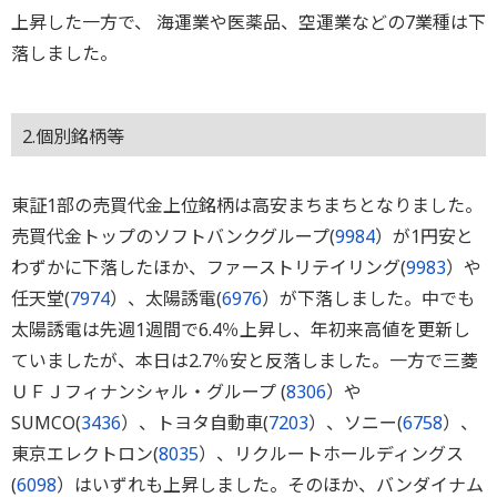
上昇した一方で、 海運業や医薬品、空運業などの7業種は下
落しました。
2.個別銘柄等
東証1部の売買代金上位銘柄は高安まちまちとなりました。
売買代金トップのソフトバンクグループ(
9984
）が1円安と
わずかに下落したほか、ファーストリテイリング(
9983
）や
任天堂(
7974
）、太陽誘電(
6976
）が下落しました。中でも
太陽誘電は先週1週間で6.4％上昇し、年初来高値を更新し
ていましたが、本日は2.7％安と反落しました。一方で三菱
ＵＦＪフィナンシャル・グループ (
8306
）や
SUMCO(
3436
）、トヨタ自動車(
7203
）、ソニー(
6758
）、
東京エレクトロン(
8035
）、リクルートホールディングス
(
6098
）はいずれも上昇しました。そのほか、バンダイナム