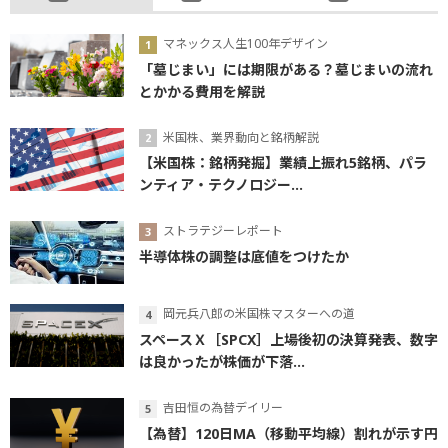
マネックス人生100年デザイン
「墓じまい」には期限がある？墓じまいの流れ
とかかる費用を解説
米国株、業界動向と銘柄解説
【米国株：銘柄発掘】業績上振れ5銘柄、パラ
ンティア・テクノロジー...
ストラテジーレポート
半導体株の調整は底値をつけたか
岡元兵八郎の米国株マスターへの道
スペースＸ［SPCX］上場後初の決算発表、数字
は良かったが株価が下落...
吉田恒の為替デイリー
【為替】120日MA（移動平均線）割れが示す円