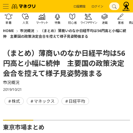
口座開設
ログイン
新着
人気
マーケット
特集
初心者
ライフデザイン
連載
著者
商
HOME
市況概況
（まとめ）薄商いのなか日経平均は56円高と小幅に続
伸 主要国の政策決定会合を控えて様子見姿勢強まる
（まとめ）薄商いのなか日経平均は56
円高と小幅に続伸 主要国の政策決定
会合を控えて様子見姿勢強まる
市況概況
2019/10/21
株式
マネックス
日経平均
東京市場まとめ