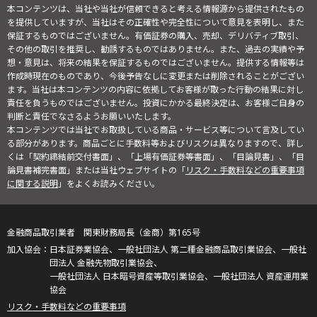
本コンテンツは、当社や当社が信頼できると考える情報源から提供されたもの
を提供していますが、当社はその正確性や完全性について意見を表明し、また
保証するものではございません。有価証券の購入、売却、デリバティブ取引、
その他の取引を推奨し、勧誘するものではありません。また、過去の実績や予
想・意見は、将来の結果を保証するものではございません。提供する情報等は
作成時現在のものであり、今後予告なしに変更または削除されることがござい
ます。当社は本コンテンツの内容に依拠してお客様が取った行動の結果に対し
責任を負うものではございません。投資にかかる最終決定は、お客様ご自身の
判断と責任でなさるようお願いいたします。
本コンテンツでは当社でお取扱している商品・サービス等について言及してい
る部分があります。商品ごとに手数料等およびリスクは異なりますので、詳し
くは「契約締結前交付書面」、「上場有価証券等書面」、「目論見書」、「目
論見書補完書面」または当社ウェブサイトの「
リスク・手数料などの重要事項
に関する説明
」をよくお読みください。
金融商品取引業者 関東財務局長（金商）第165号
日本証券業協会、一般社団法人 第二種金融商品取引業協会、一般社
団法人 金融先物取引業協会、
一般社団法人 日本暗号資産等取引業協会、一般社団法人 資産運用業
協会
リスク・手数料などの重要事項