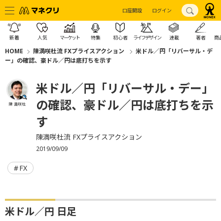
口座開設
ログイン
新着
人気
マーケット
特集
初心者
ライフデザイン
連載
著者
商
HOME
陳満咲杜流 FXプライスアクション
米ドル／円「リバーサル・デ
ー」の確認、豪ドル／円は底打ちを示す
米ドル／円「リバーサル・デー」
の確認、豪ドル／円は底打ちを示
陳 満咲杜
す
陳満咲杜流 FXプライスアクション
2019/09/09
FX
米ドル／円 日足