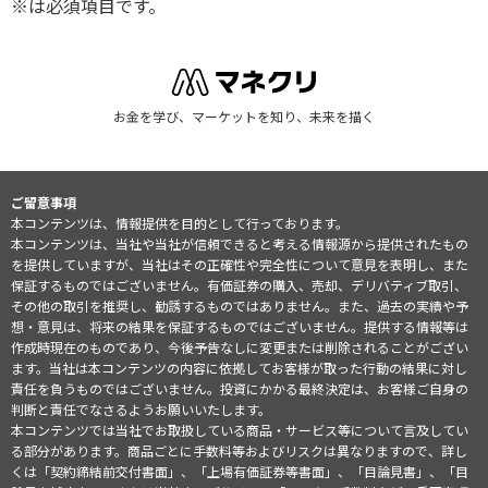
※は必須項目です。
お金を学び、マーケットを知り、未来を描く
ご留意事項
本コンテンツは、情報提供を目的として行っております。
本コンテンツは、当社や当社が信頼できると考える情報源から提供されたもの
を提供していますが、当社はその正確性や完全性について意見を表明し、また
保証するものではございません。有価証券の購入、売却、デリバティブ取引、
その他の取引を推奨し、勧誘するものではありません。また、過去の実績や予
想・意見は、将来の結果を保証するものではございません。提供する情報等は
作成時現在のものであり、今後予告なしに変更または削除されることがござい
ます。当社は本コンテンツの内容に依拠してお客様が取った行動の結果に対し
責任を負うものではございません。投資にかかる最終決定は、お客様ご自身の
判断と責任でなさるようお願いいたします。
本コンテンツでは当社でお取扱している商品・サービス等について言及してい
る部分があります。商品ごとに手数料等およびリスクは異なりますので、詳し
くは「契約締結前交付書面」、「上場有価証券等書面」、「目論見書」、「目