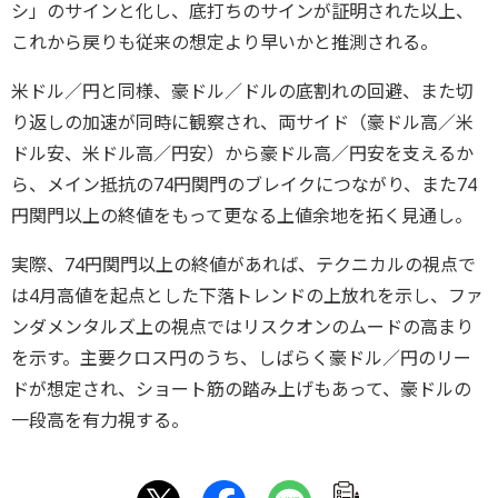
シ」のサインと化し、底打ちのサインが証明された以上、
これから戻りも従来の想定より早いかと推測される。
米ドル／円と同様、豪ドル／ドルの底割れの回避、また切
り返しの加速が同時に観察され、両サイド（豪ドル高／米
ドル安、米ドル高／円安）から豪ドル高／円安を支えるか
ら、メイン抵抗の74円関門のブレイクにつながり、また74
円関門以上の終値をもって更なる上値余地を拓く見通し。
実際、74円関門以上の終値があれば、テクニカルの視点で
は4月高値を起点とした下落トレンドの上放れを示し、ファ
ンダメンタルズ上の視点ではリスクオンのムードの高まり
を示す。主要クロス円のうち、しばらく豪ドル／円のリー
ドが想定され、ショート筋の踏み上げもあって、豪ドルの
一段高を有力視する。