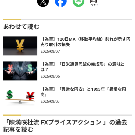
ｱﾝｹｰﾄ
あわせて読む
【為替】120日MA（移動平均線）割れが示す円
売り取引の損失
2026/08/07
【為替】「日米通貨同盟の完成形」の意味と
は？
2026/08/06
【為替】「異常な円安」と1995年「異常な円
高」
2026/08/05
「陳満咲杜流 FXプライスアクション 」の過去
記事を読む