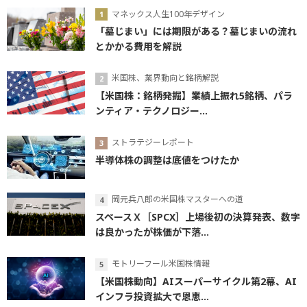
マネックス人生100年デザイン
「墓じまい」には期限がある？墓じまいの流れ
とかかる費用を解説
米国株、業界動向と銘柄解説
【米国株：銘柄発掘】業績上振れ5銘柄、パラ
ンティア・テクノロジー...
ストラテジーレポート
半導体株の調整は底値をつけたか
岡元兵八郎の米国株マスターへの道
スペースＸ［SPCX］上場後初の決算発表、数字
は良かったが株価が下落...
モトリーフール米国株情報
【米国株動向】AIスーパーサイクル第2幕、AI
インフラ投資拡大で恩恵...