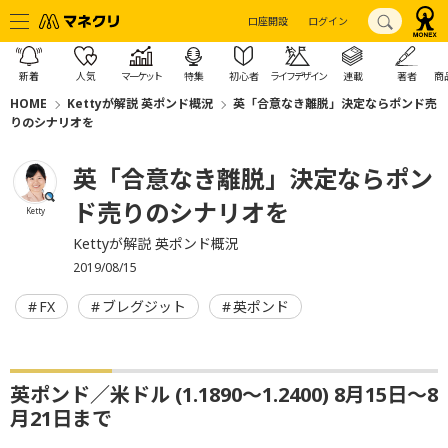
口座開設
ログイン
新着
人気
マーケット
特集
初心者
ライフデザイン
連載
著者
商
HOME
Kettyが解説 英ポンド概況
英「合意なき離脱」決定ならポンド売
りのシナリオを
英「合意なき離脱」決定ならポン
ド売りのシナリオを
Ketty
Kettyが解説 英ポンド概況
2019/08/15
FX
ブレグジット
英ポンド
英ポンド／米ドル (1.1890〜1.2400) 8月15日〜8
月21日まで