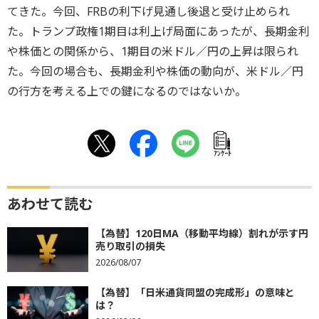
てきた。今回、FRBの利下げ見通し後退と受け止められ
た。トランプ政権1期目は利上げ局面にあったが、長期金利
や株価との関係から、1期目の米ドル／円の上昇は限られ
た。今回の場合も、長期金利や株価の動向が、米ドル／円
の行方を考える上での鍵になるのではないか。
ｱﾝｹｰﾄ
あわせて読む
【為替】120日MA（移動平均線）割れが示す円
売り取引の損失
2026/08/07
【為替】「日米通貨同盟の完成形」の意味と
は？