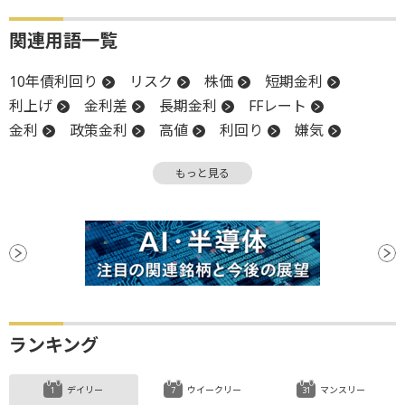
関連用語一覧
10年債利回り
リスク
株価
短期金利
利上げ
金利差
長期金利
FFレート
金利
政策金利
高値
利回り
嫌気
米連邦準備制度理事会
FRB
利下げ
もっと見る
利下げ見通し
ランキング
デイリー
ウイークリー
マンスリー