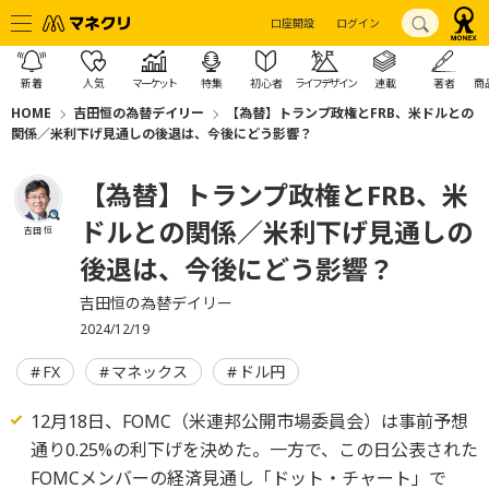
口座開設
ログイン
新着
人気
マーケット
特集
初心者
ライフデザイン
連載
著者
商
HOME
吉田恒の為替デイリー
【為替】トランプ政権とFRB、米ドルとの
関係／米利下げ見通しの後退は、今後にどう影響？
【為替】トランプ政権とFRB、米
ドルとの関係／米利下げ見通しの
吉田 恒
後退は、今後にどう影響？
吉田恒の為替デイリー
2024/12/19
FX
マネックス
ドル円
12月18日、FOMC（米連邦公開市場委員会）は事前予想
通り0.25%の利下げを決めた。一方で、この日公表された
FOMCメンバーの経済見通し「ドット・チャート」で