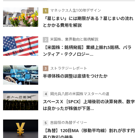
マネックス人生100年デザイン
「墓じまい」には期限がある？墓じまいの流れ
とかかる費用を解説
米国株、業界動向と銘柄解説
【米国株：銘柄発掘】業績上振れ5銘柄、パラ
ンティア・テクノロジー...
ストラテジーレポート
半導体株の調整は底値をつけたか
岡元兵八郎の米国株マスターへの道
スペースＸ［SPCX］上場後初の決算発表、数字
は良かったが株価が下落...
吉田恒の為替デイリー
【為替】120日MA（移動平均線）割れが示す円
売り取引の損失