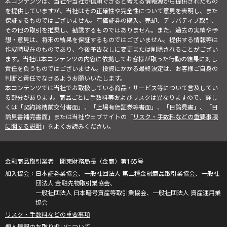
本コンテンツは、当社や当社が信頼できると考える情報源から提供されたもの
を提供していますが、当社はその正確性や完全性について意見を表明し、また
保証するものではございません。有価証券の購入、売却、デリバティブ取引、
その他の取引を推奨し、勧誘するものではありません。また、過去の実績や予
想・意見は、将来の結果を保証するものではございません。提供する情報等は
作成時現在のものであり、今後予告なしに変更または削除されることがござい
ます。当社は本コンテンツの内容に依拠してお客様が取った行動の結果に対し
責任を負うものではございません。投資にかかる最終決定は、お客様ご自身の
判断と責任でなさるようお願いいたします。
本コンテンツでは当社でお取扱している商品・サービス等について言及してい
る部分があります。商品ごとに手数料等およびリスクは異なりますので、詳し
くは「契約締結前交付書面」、「上場有価証券等書面」、「目論見書」、「目
論見書補完書面」または当社ウェブサイトの「
リスク・手数料などの重要事項
に関する説明
」をよくお読みください。
金融商品取引業者 関東財務局長（金商）第165号
日本証券業協会、一般社団法人 第二種金融商品取引業協会、一般社
団法人 金融先物取引業協会、
一般社団法人 日本暗号資産等取引業協会、一般社団法人 資産運用業
協会
リスク・手数料などの重要事項
個人情報のお取り扱いについて