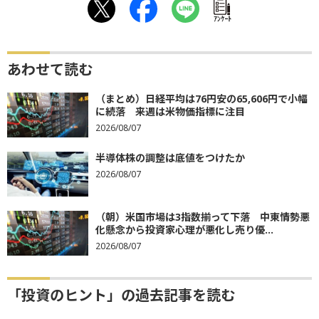
ｱﾝｹｰﾄ
あわせて読む
（まとめ）日経平均は76円安の65,606円で小幅
に続落 来週は米物価指標に注目
2026/08/07
半導体株の調整は底値をつけたか
2026/08/07
（朝）米国市場は3指数揃って下落 中東情勢悪
化懸念から投資家心理が悪化し売り優...
2026/08/07
「投資のヒント」の過去記事を読む