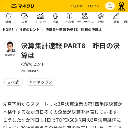
口座開設
ログイン
新着
人気
マーケット
特集
初心者
ライフデザイン
連載
著者
商
HOME
投資のヒント
決算集計速報 PART8 昨日の決算は
決算集計速報 PART8 昨日の決
算は
金山 敏之
投資のヒント
2019/08/09
株式
マネックス
先月下旬からスタートした3月決算企業の第1四半期決算が
本格化するなか毎日多くの企業が決算を発表しています。
こうしたなか昨日も1日でTOPIX500採用の3月決算銘柄に