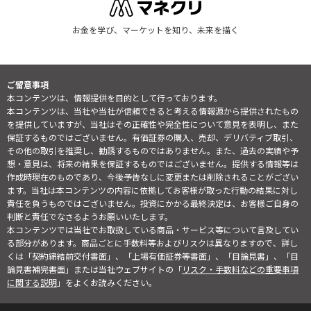
お金を学び、マーケットを知り、未来を描く
ご留意事項
本コンテンツは、情報提供を目的として行っております。
本コンテンツは、当社や当社が信頼できると考える情報源から提供されたもの
を提供していますが、当社はその正確性や完全性について意見を表明し、また
保証するものではございません。有価証券の購入、売却、デリバティブ取引、
その他の取引を推奨し、勧誘するものではありません。また、過去の実績や予
想・意見は、将来の結果を保証するものではございません。提供する情報等は
作成時現在のものであり、今後予告なしに変更または削除されることがござい
ます。当社は本コンテンツの内容に依拠してお客様が取った行動の結果に対し
責任を負うものではございません。投資にかかる最終決定は、お客様ご自身の
判断と責任でなさるようお願いいたします。
本コンテンツでは当社でお取扱している商品・サービス等について言及してい
る部分があります。商品ごとに手数料等およびリスクは異なりますので、詳し
くは「契約締結前交付書面」、「上場有価証券等書面」、「目論見書」、「目
論見書補完書面」または当社ウェブサイトの「
リスク・手数料などの重要事項
に関する説明
」をよくお読みください。