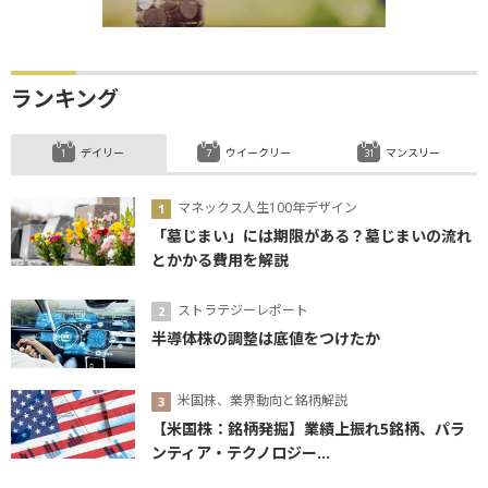
ランキング
デイリー
ウイークリー
マンスリー
マネックス人生100年デザイン
「墓じまい」には期限がある？墓じまいの流れ
とかかる費用を解説
ストラテジーレポート
半導体株の調整は底値をつけたか
米国株、業界動向と銘柄解説
【米国株：銘柄発掘】業績上振れ5銘柄、パラ
ンティア・テクノロジー...