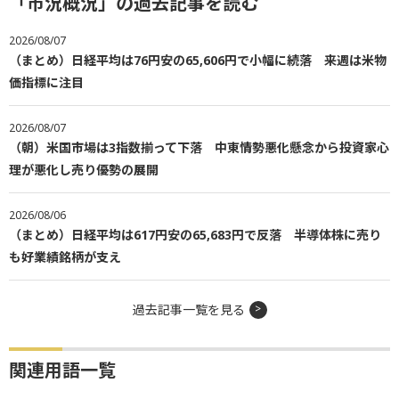
「市況概況」の過去記事を読む
2026/08/07
（まとめ）日経平均は76円安の65,606円で小幅に続落 来週は米物
価指標に注目
2026/08/07
（朝）米国市場は3指数揃って下落 中東情勢悪化懸念から投資家心
理が悪化し売り優勢の展開
2026/08/06
（まとめ）日経平均は617円安の65,683円で反落 半導体株に売り
も好業績銘柄が支え
過去記事一覧を見る
関連用語一覧