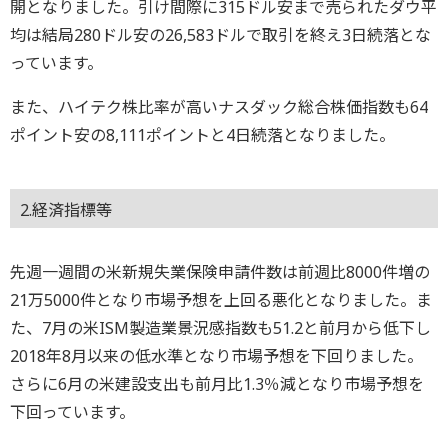
開となりました。引け間際に315ドル安まで売られたダウ平
均は結局280ドル安の26,583ドルで取引を終え3日続落とな
っています。
また、ハイテク株比率が高いナスダック総合株価指数も64
ポイント安の8,111ポイントと4日続落となりました。
2.経済指標等
先週一週間の米新規失業保険申請件数は前週比8000件増の
21万5000件となり市場予想を上回る悪化となりました。ま
た、7月の米ISM製造業景況感指数も51.2と前月から低下し
2018年8月以来の低水準となり市場予想を下回りました。
さらに6月の米建設支出も前月比1.3％減となり市場予想を
下回っています。