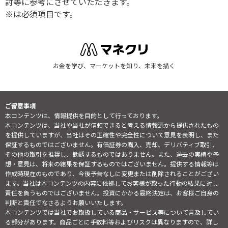
討等に参考にさせていただきます。
※は必須項目です。
お金を学び、マーケットを知り、未来を描く
ご留意事項
本コンテンツは、情報提供を目的として行っております。
本コンテンツは、当社や当社が信頼できると考える情報源から提供されたもの
を提供していますが、当社はその正確性や完全性について意見を表明し、また
保証するものではございません。有価証券の購入、売却、デリバティブ取引、
その他の取引を推奨し、勧誘するものではありません。また、過去の実績や予
想・意見は、将来の結果を保証するものではございません。提供する情報等は
作成時現在のものであり、今後予告なしに変更または削除されることがござい
ます。当社は本コンテンツの内容に依拠してお客様が取った行動の結果に対し
責任を負うものではございません。投資にかかる最終決定は、お客様ご自身の
判断と責任でなさるようお願いいたします。
本コンテンツでは当社でお取扱している商品・サービス等について言及してい
る部分があります。商品ごとに手数料等およびリスクは異なりますので、詳し