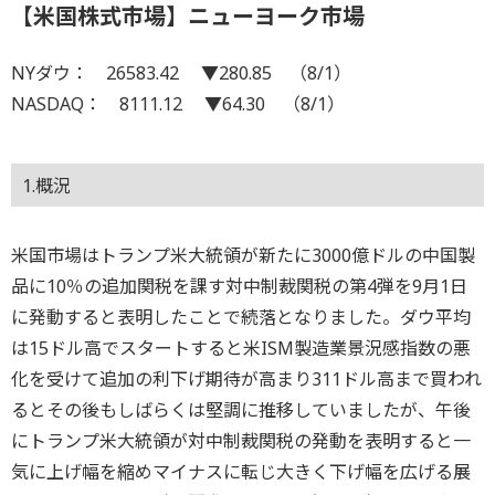
【米国株式市場】ニューヨーク市場
NYダウ： 26583.42 ▼280.85 （8/1）
NASDAQ： 8111.12 ▼64.30 （8/1）
1.概況
米国市場はトランプ米大統領が新たに3000億ドルの中国製
品に10％の追加関税を課す対中制裁関税の第4弾を9月1日
に発動すると表明したことで続落となりました。ダウ平均
は15ドル高でスタートすると米ISM製造業景況感指数の悪
化を受けて追加の利下げ期待が高まり311ドル高まで買われ
るとその後もしばらくは堅調に推移していましたが、午後
にトランプ米大統領が対中制裁関税の発動を表明すると一
気に上げ幅を縮めマイナスに転じ大きく下げ幅を広げる展