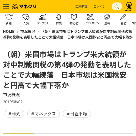
口座開設
ログイン
新着
人気
マーケット
特集
初心者
ライフデザイン
連載
著者
商
HOME
市況概況
（朝）米国市場はトランプ米大統領が対中制裁関税の第
4弾の発動を表明したことで大幅続落 日本市場は米国株安と円高で大幅下落か
（朝）米国市場はトランプ米大統領が
対中制裁関税の第4弾の発動を表明した
ことで大幅続落 日本市場は米国株安
と円高で大幅下落か
市況概況
2019/08/02
株式
マネックス
日経平均