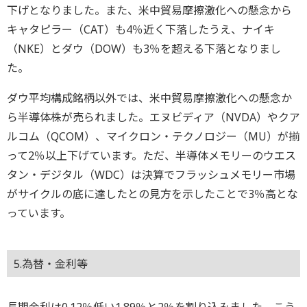
下げとなりました。また、米中貿易摩擦激化への懸念から
キャタピラー（CAT）も4％近く下落したうえ、ナイキ
（NKE）とダウ（DOW）も3％を超える下落となりまし
た。
ダウ平均構成銘柄以外では、米中貿易摩擦激化への懸念か
ら半導体株が売られました。エヌビディア（NVDA）やクア
ルコム（QCOM）、マイクロン・テクノロジー（MU）が揃
って2％以上下げています。ただ、半導体メモリーのウエス
タン・デジタル（WDC）は決算でフラッシュメモリー市場
がサイクルの底に達したとの見方を示したことで3％高とな
っています。
5.為替・金利等
長期金利は0.12％低い1.89％と2％を割り込みました。こう