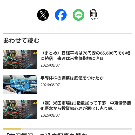
ｱﾝｹｰﾄ
あわせて読む
（まとめ）日経平均は76円安の65,606円で小幅
に続落 来週は米物価指標に注目
2026/08/07
半導体株の調整は底値をつけたか
2026/08/07
（朝）米国市場は3指数揃って下落 中東情勢悪
化懸念から投資家心理が悪化し売り優...
2026/08/07