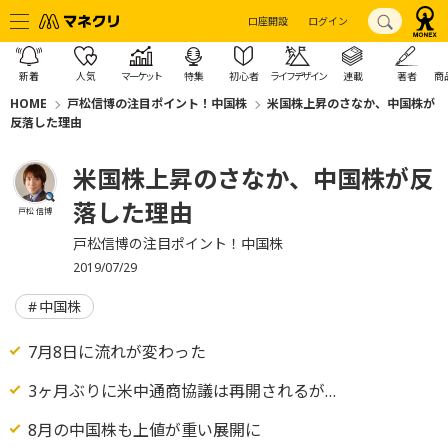
口座開設
ログイン
新着
人気
マーケット
特集
初心者
ライフデザイン
連載
著者
商
HOME
戸松信博の注目ポイント！中国株
米国株上昇のさなか、中国株が
反落した理由
米国株上昇のさなか、中国株が反
落した理由
戸松 信博
戸松信博の注目ポイント！中国株
2019/07/29
中国株
7月8日に流れが変わった
3ヶ月ぶりに米中通商協議は再開されるが…
8月の中国株も上値が重い展開に