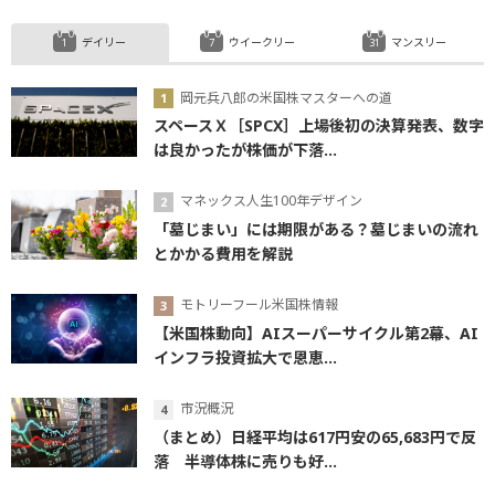
デイリー
ウイークリー
マンスリー
岡元兵八郎の米国株マスターへの道
スペースＸ［SPCX］上場後初の決算発表、数字
は良かったが株価が下落...
マネックス人生100年デザイン
「墓じまい」には期限がある？墓じまいの流れ
とかかる費用を解説
モトリーフール米国株情報
【米国株動向】AIスーパーサイクル第2幕、AI
インフラ投資拡大で恩恵...
市況概況
（まとめ）日経平均は617円安の65,683円で反
落 半導体株に売りも好...